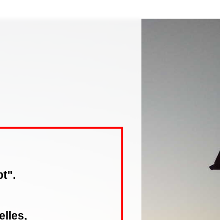
t".
elles
,