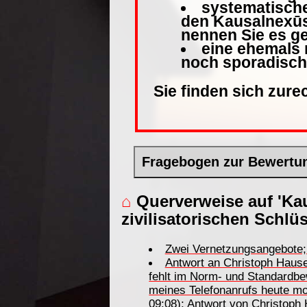
systematisch
den Kausalnexūs 
nennen Sie es ge
eine ehemals 
noch sporadisch
Sie finden sich zure
Fragebogen zur Bewertu
⌂
Querverweise auf 'Kau
zivilisatorischen Schlüs
Zwei Vernetzungsangebote; 
Antwort an Christoph Haus
fehlt im Norm- und Standardbe
meines Telefonanrufs heute m
09:08); Antwort von Christop