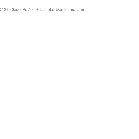
537.36; ClaudeBot/1.0; +claudebot@anthropic.com)