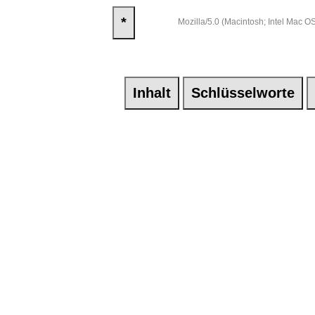
*
Mozilla/5.0 (Macintosh; Intel Mac
Inhalt
Schlüsselworte