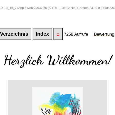
 OS X 10_15_7) AppleWebKit/537.36 (KHTML, like Gecko) Chrome/131.0.0.0 Safari/
Verzeichnis
Index
⌂
7258 Aufrufe
Bewertung
Herzlich Willkommen!