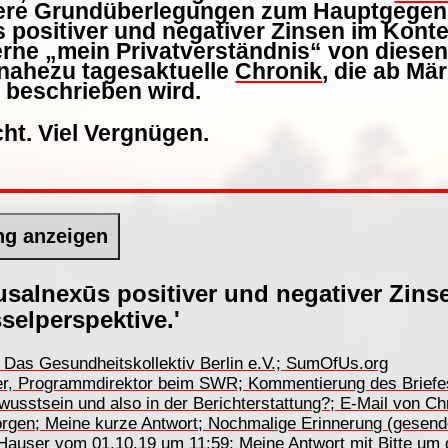
ere Grundüberlegungen zum Hauptgegenst
positiver und negativer Zinsen im Kont
rne „mein Privatverständnis“ von diesen
nahezu tagesaktuelle
Chronik
, die ab Mä
 beschrieben wird.
cht. Viel Vergnügen.
ng anzeigen
salnexūs positiver und negativer Zins
selperspektive.'
Das Gesundheitskollektiv Berlin e.V.; SumOfUs.org
er, Programmdirektor beim SWR; Kommentierung des Briefe
wusstsein und also in der Berichterstattung?; E-Mail von C
orgen; Meine kurze Antwort; Nochmalige Erinnerung (gesen
h Hauser vom 01.10.19 um 11:59; Meine Antwort mit Bitte u