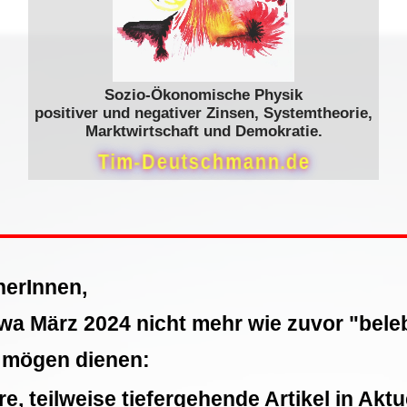
Sozio-Ökonomische Physik
positiver und negativer Zinsen, Systemtheorie,
Marktwirtschaft und Demokratie.
T
i
m
-
D
e
u
t
s
c
h
m
a
n
n
.
d
e
herInnen,
etwa März 2024 nicht mehr wie zuvor "beleb
 mögen dienen:
e, teilweise tiefergehende Artikel in
Aktu