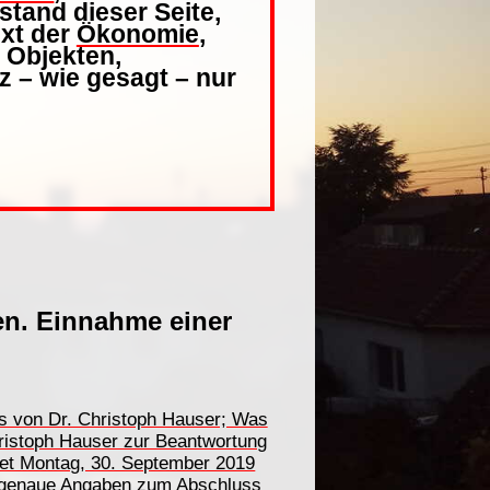
and dieser Seite,
ext der
Ökonomie
,
 Objekten,
rz – wie gesagt – nur
en. Einnahme einer
s von Dr. Christoph Hauser; Was
hristoph Hauser zur Beantwortung
det Montag, 30. September 2019
m genaue Angaben zum Abschluss