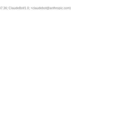
537.36; ClaudeBot/1.0; +claudebot@anthropic.com)