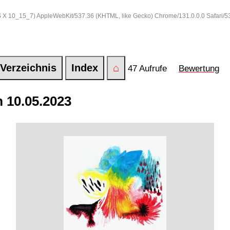
 OS X 10_15_7) AppleWebKit/537.36 (KHTML, like Gecko) Chrome/131.0.0.0 Safari/
Verzeichnis
Index
⌂
47 Aufrufe
Bewertung
 10.05.2023