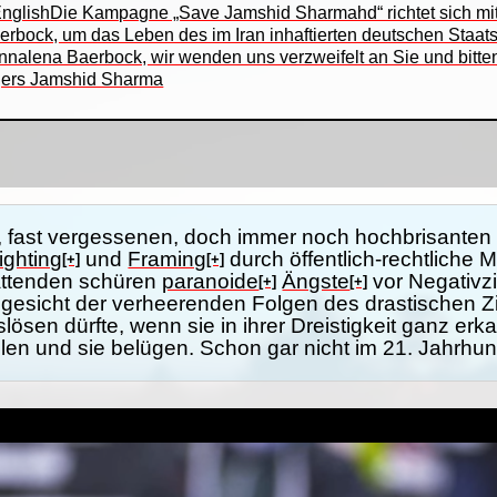
 EnglishDie Kampagne „Save Jamshid Sharmahd“ richtet sich mit
rbock, um das Leben des im Iran inhaftierten deutschen Staa
 Annalena Baerbock, wir wenden uns verzweifelt an Sie und bitte
gers Jamshid Sharma
n, fast vergessenen, doch immer noch hochbrisante
ighting
und
Framing
durch öffentlich-rechtliche 
[+]
[+]
stattenden schüren
paranoide
Ängste
vor Negativz
[+]
[+]
gesicht der verheerenden Folgen des drastischen Z
ösen dürfte, wenn sie in ihrer Dreistigkeit ganz erk
ellen und sie belügen. Schon gar nicht im 21. Jahrhun