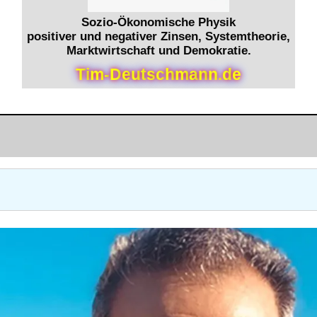
Sozio-Ökonomische Physik
positiver und negativer Zinsen, Systemtheorie,
Marktwirtschaft und Demokratie.
T
i
m
-
D
e
u
t
s
c
h
m
a
n
n
.
d
e