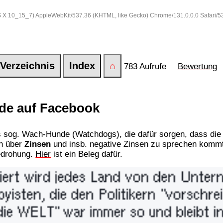
 OS X 10_15_7) AppleWebKit/537.36 (KHTML, like Gecko) Chrome/131.0.0.0 Safari/
Verzeichnis
Index
⌂
783 Aufrufe
Bewertung
de auf Facebook
s sog. Wach-Hunde (Watchdogs), die dafür sorgen, dass die
ch über
Zinsen
und insb. negative Zinsen zu sprechen kommt
edrohung.
Hier
ist ein Beleg dafür.