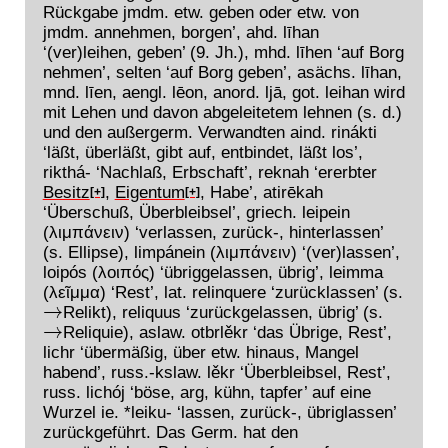
Rückgabe jmdm. etw. geben oder etw. von
jmdm. annehmen, borgen’, ahd. līhan
‘(ver)leihen, geben’ (9. Jh.), mhd. līhen ‘auf Borg
nehmen’, selten ‘auf Borg geben’, asächs. līhan,
mnd. līen, aengl. lēon, anord. ljā, got. leihan wird
mit Lehen und davon abgeleitetem lehnen (s. d.)
und den außergerm. Verwandten aind. rinákti
‘läßt, überläßt, gibt auf, entbindet, läßt los’,
rikthá- ‘Nachlaß, Erbschaft’, reknah ‘ererbter
Besitz
,
Eigentum
, Habe’, atirēkah
[+]
[+]
‘Überschuß, Überbleibsel’, griech. leipein
(λιμπάνειν) ‘verlassen, zurück-, hinterlassen’
(s. Ellipse), limpánein (λιμπάνειν) ‘(ver)lassen’,
loipós (λoιπός) ‘übriggelassen, übrig’, leimma
(λεῖμμα) ‘Rest’, lat. relinquere ‘zurücklassen’ (s.
Relikt), reliquus ‘zurückgelassen, übrig’ (s.
→
Reliquie), aslaw. otbrlěkr ‘das Übrige, Rest’,
→
lichr ‘übermäßig, über etw. hinaus, Mangel
habend’, russ.-kslaw. lěkr ‘Überbleibsel, Rest’,
russ. lichój ‘böse, arg, kühn, tapfer’ auf eine
Wurzel ie. *leiku- ‘lassen, zurück-, übriglassen’
zurückgeführt. Das Germ. hat den