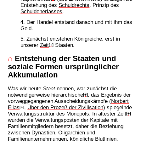
Entstehung des
Schuldrechts
, Prinzip des
Schuldenerlasses
.
Der Handel entstand danach und mit ihm das
Geld.
Zunächst entstehen Königreiche, erst in
unserer
Zeit
Staaten.
[+]
⌂
Entstehung der Staaten und
soziale Formen ursprünglicher
Akkumulation
Was wir heute
Staat
nennen, war zunächst die
notwendigerweise
hierarchisch
e
, das Ergebnis der
[+]
vorweggegangenen Ausscheidungskämpfe (
Norbert
Elias
,
Über den Prozeß der Zivilisation
) spiegelnde
[+]
Verwaltungsstruktur des Monopols. In ältester
Zeit
[+]
wurden die Verwaltungsposten der Kapitale mit
Familienmitgliedern besetzt, daher die Beziehung
zwischen Dynastien, Oligarchien und
Familienunternehmungen, königliche Blutlinien,