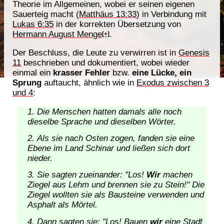
Theorie im Allgemeinen, wobei er seinen eigenen
Sauerteig macht (
Matthäus 13:33
) in Verbindung mit
Lukas 6:35
in der korrekten Übersetzung von
Hermann August Menge
.
[+]
Der Beschluss, die Leute zu verwirren ist in
Genesis
11
beschrieben und dokumentiert, wobei wieder
einmal ein
krasser Fehler
bzw.
eine Lücke, ein
Sprung
auftaucht, ähnlich wie in
Exodus zwischen 3
und 4
:
Die Menschen hatten damals alle noch
dieselbe Sprache und dieselben Wörter.
Als sie nach Osten zogen, fanden sie eine
Ebene im Land Schinar und ließen sich dort
nieder.
Sie sagten zueinander: "Los!
Wir
machen
Ziegel aus Lehm und brennen sie zu Stein!" Die
Ziegel wollten sie als Bausteine verwenden und
Asphalt als Mörtel.
Dann sagten sie: "Los! Bauen
wir
eine Stadt