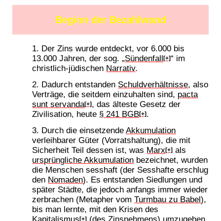
Beginn der Bezahlwand
Der Zins wurde entdeckt, vor 6.000 bis
13.000 Jahren, der sog. „
Sündenfall
“ im
[+]
christlich-jüdischen
Narrativ
.
Dadurch entstanden
Schuldverhältnisse
, also
Verträge, die seitdem einzuhalten sind,
pacta
sunt servanda
, das älteste Gesetz der
[+]
Zivilisation, heute
§ 241 BGB
.
[+]
Durch die einsetzende
Akkumulation
verleihbarer Güter (Vorratshaltung), die mit
Sicherheit Teil dessen ist, was
Marx
als
[+]
ursprüngliche Akkumulation
bezeichnet, wurden
die Menschen sesshaft (der Sesshafte erschlug
den
Nomaden
). Es entstanden Siedlungen und
später Städte, die jedoch anfangs immer wieder
zerbrachen (Metapher vom
Turmbau zu Babel
),
bis man lernte, mit den Krisen des
Kapitalismus
(des Zinsnehmens) umzugehen,
[+]