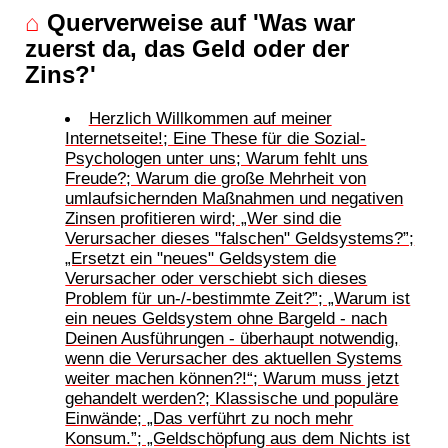
⌂
Querverweise auf 'Was war
zuerst da, das Geld oder der
Zins?'
Herzlich Willkommen auf meiner
Internetseite!; Eine These für die Sozial-
Psychologen unter uns; Warum fehlt uns
Freude?; Warum die große Mehrheit von
umlaufsichernden Maßnahmen und negativen
Zinsen profitieren wird; „Wer sind die
Verursacher dieses "falschen" Geldsystems?”;
„Ersetzt ein "neues" Geldsystem die
Verursacher oder verschiebt sich dieses
Problem für un-/-bestimmte Zeit?”; „Warum ist
ein neues Geldsystem ohne Bargeld - nach
Deinen Ausführungen - überhaupt notwendig,
wenn die Verursacher des aktuellen Systems
weiter machen können?!“; Warum muss jetzt
gehandelt werden?; Klassische und populäre
Einwände; „Das verführt zu noch mehr
Konsum.”; „Geldschöpfung aus dem Nichts ist