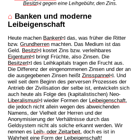
Besitz
gegen eine Leihgebühr, den Zins.
[+]
⌂
Banken und moderne
Leibeigenschaft
Heute machen
Banken
das, was früher die Ritter
[+]
bzw.
Grundherren
machten. Das Medium ist das
Geld.
Besitz
kostet Zins bzw. verleihbares
[+]
Eigentum
bringt Früchte, also Zinsen. Die
[+]
Besitzer
des Leihkapitals tragen die Frucht aus.
[+]
Die Differenz der eingenommenen Zinsen und der an
die ausgegebenen Zinsen heißt
Zinsspanne
. Und
[+]
weil seit dem Beginn des perversen Prozesses der
Antrieb der Zivilisation der selbe ist, entwickeln sich
auch heute als Folge des (kapitalistischen) Neo-
Liberalismus
wieder Formen der
Leibeigenschaft
,
[+]
die jedoch nicht allein wegen des abweichenden
Namens, der Vielheit der Herren und der
Anonymisierung der Verhältnisse durch das
Geldsystem nicht als solche erkannt werden. Wir
nennen es
Leih- oder Zeitarbeit
, doch es ist in
Wahrheit eine Form der
Leibeigenschaft
!