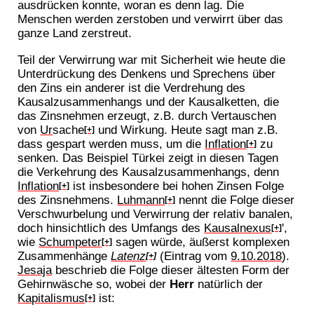
ausdrücken konnte, woran es denn lag. Die
Menschen werden zerstoben und verwirrt über das
ganze Land zerstreut.
Teil der Verwirrung war mit Sicherheit wie heute die
Unterdrückung des Denkens und Sprechens über
den Zins ein anderer ist die Verdrehung des
Kausalzusammenhangs und der Kausalketten, die
das Zinsnehmen erzeugt, z.B. durch Vertauschen
von
Ur
sache
und Wirkung. Heute sagt man z.B.
[+]
dass gespart werden muss, um die
Inflation
zu
[+]
senken. Das Beispiel Türkei zeigt in diesen Tagen
die Verkehrung des Kausalzusammenhangs, denn
Inflation
ist insbesondere bei hohen Zinsen Folge
[+]
des Zinsnehmens.
Luhmann
nennt die Folge dieser
[+]
Verschwurbelung und Verwirrung der relativ banalen,
doch hinsichtlich des Umfangs des
Kausalnexus
',
[+]
wie
Schumpeter
sagen würde, äußerst komplexen
[+]
Zusammenhänge
Latenz
(Eintrag vom
9.10.2018
).
[+]
Jesaja
beschrieb die Folge dieser ältesten Form der
Gehirnwäsche so, wobei der
Herr
natürlich der
Kapitalismus
ist:
[+]