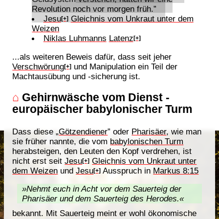
Revolution noch vor morgen früh.”
Jesu
Gleichnis vom Unkraut unter dem
[+]
Weizen
Niklas Luhmanns
Latenz
[+]
...als weiteren Beweis dafür, dass seit jeher
Verschwörung
und Manipulation ein Teil der
[+]
Machtausübung und -sicherung ist.
⌂
Gehirnwäsche vom Dienst -
europäischer babylonischer Turm
Dass diese „
Götzendiener
” oder
Pharisäer
, wie man
sie früher nannte, die vom
babylonischen Turm
herabsteigen, den Leuten den Kopf verdrehen, ist
nicht erst seit
Jesu
Gleichnis vom Unkraut unter
[+]
dem Weizen
und
Jesu
Ausspruch in
Markus 8:15
[+]
»Nehmt euch in Acht vor dem Sauerteig der
Pharisäer und dem Sauerteig des Herodes.«
bekannt. Mit Sauerteig meint er wohl ökonomische