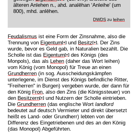
älteren Anlehen n., ahd. analēhan ‘Anleihe’ (um
800), mhd. anlēhen.
DWDS
zu
leihen
Feudalismus
ist eine Form der Zinsnahme, also die
Trennung von
Eigentum
und
Besitz
. Der Zins
[+]
[+]
wurde, bevor es Geld gab, in Naturalien bezahlt. Die
Scholle ist das
Eigentum
des Königs (des
[+]
Monpols), das als
Lehen
(daher das Wort leihen)
vom König (vom Monopol) für Treue an einen
Grundherren
(in sog. Ausscheidungskämpfen
unterlegene, im Dienst des Königs befindliche Ritter,
"Freiherren" in Burgen) vergeben wurde, der dann für
den König
Fron
, also den Zins (die Königssteuer) von
den
Besitzern
und Nutzern der Scholle eintrieben.
[+]
Die
Grundherren
(das englische Wort
landlord
bedeutet auf deutsch Vermieter und direkt übersetzt
heißt es Land- oder Grundherr) lebten von der
Differenz des Eingetriebenen und des an den König
(das Monopol) Abgeführten.