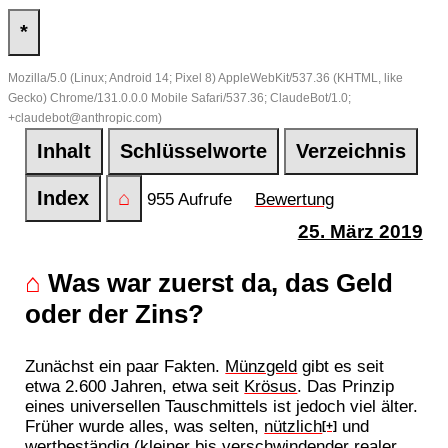
*
Mozilla/5.0 (Linux; Android 14; Pixel 8) AppleWebKit/537.36 (KHTML, like
Gecko) Chrome/131.0.0.0 Mobile Safari/537.36; ClaudeBot/1.0;
+claudebot@anthropic.com)
Inhalt
Schlüsselworte
Verzeichnis
Index
⌂
955 Aufrufe
Bewertung
25. März 2019
⌂
Was war zuerst da, das Geld
oder der Zins?
Zunächst ein paar Fakten.
Münzgeld
gibt es seit
etwa 2.600 Jahren, etwa seit
Krösus
. Das Prinzip
eines universellen Tauschmittels ist jedoch viel älter.
Früher wurde alles, was selten,
nützlich
und
[+]
wertbeständig (kleiner bis verschwindender realer