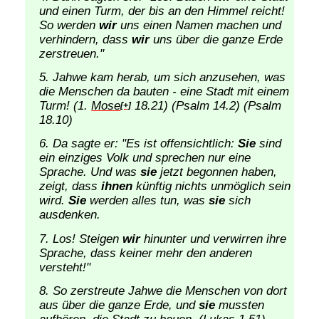
und einen Turm, der bis an den Himmel reicht!
So werden
wir
uns einen Namen machen und
verhindern, dass
wir
uns über die ganze Erde
zerstreuen."
Jahwe kam herab, um sich anzusehen, was
die Menschen da bauten - eine Stadt mit einem
Turm! (1.
Mose
18.21) (Psalm 14.2) (Psalm
[+]
18.10)
Da sagte er: "Es ist offensichtlich:
Sie
sind
ein einziges Volk und sprechen nur eine
Sprache. Und was
sie
jetzt begonnen haben,
zeigt, dass
ihnen
künftig nichts unmöglich sein
wird.
Sie
werden alles tun, was
sie
sich
ausdenken.
Los! Steigen
wir
hinunter und verwirren ihre
Sprache, dass keiner mehr den anderen
versteht!"
So zerstreute Jahwe die Menschen von dort
aus über die ganze Erde, und
sie
mussten
aufhören, die Stadt zu bauen. (Lukas 1.51)