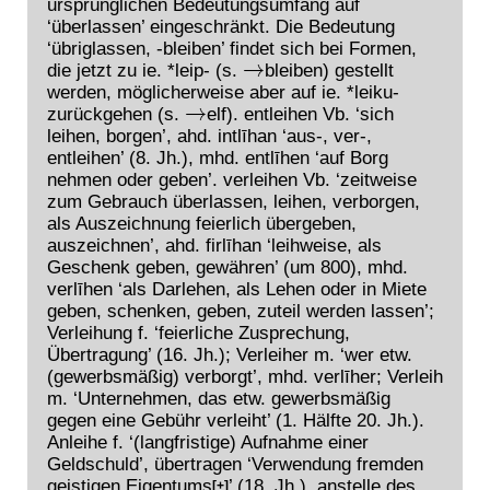
ursprünglichen Bedeutungsumfang auf
‘überlassen’ eingeschränkt. Die Bedeutung
‘übriglassen, -bleiben’ findet sich bei Formen,
die jetzt zu ie. *leip- (s.
bleiben) gestellt
→
werden, möglicherweise aber auf ie. *leiku-
zurückgehen (s.
elf). entleihen Vb. ‘sich
→
leihen, borgen’, ahd. intlīhan ‘aus-, ver-,
entleihen’ (8. Jh.), mhd. entlīhen ‘auf Borg
nehmen oder geben’. verleihen Vb. ‘zeitweise
zum Gebrauch überlassen, leihen, verborgen,
als Auszeichnung feierlich übergeben,
auszeichnen’, ahd. firlīhan ‘leihweise, als
Geschenk geben, gewähren’ (um 800), mhd.
verlīhen ‘als Darlehen, als Lehen oder in Miete
geben, schenken, geben, zuteil werden lassen’;
Verleihung f. ‘feierliche Zusprechung,
Übertragung’ (16. Jh.); Verleiher m. ‘wer etw.
(gewerbsmäßig) verborgt’, mhd. verlīher; Verleih
m. ‘Unternehmen, das etw. gewerbsmäßig
gegen eine Gebühr verleiht’ (1. Hälfte 20. Jh.).
Anleihe f. ‘(langfristige) Aufnahme einer
Geldschuld’, übertragen ‘Verwendung fremden
geistigen
Eigentum
s
’ (18. Jh.), anstelle des
[+]