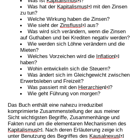
Was ist
Kapitalismus
?
[+]
Was hat der
Kapitalismus
mit den Zinsen
[+]
zu tun?
Welche Wirkung haben die Zinsen?
Wie sieht der
Zinsfluss
aus?
[+]
Was wird sich verändern, wenn die Zinsen
auf Guthaben und bei Krediten negativ werden?
Wie werden sich Löhne verändern und die
Mieten?
Welches Vorzeichen wird die
Inflation
[+]
haben?
Wohin entwickeln sich die Steuern?
Was ändert sich im Gleichgewicht zwischen
Erwerbsleben und Freizeit?
Was passiert mit den
Hierarchie
n
?
[+]
Wie geht Führung von morgen?
Das Buch enthält eine nahezu irreduzibel
komprimierte Zusammenstellung der aus meiner
Sicht wichtigsten Begriffe, Zusammenhänge und
Fakten rund um die elementaren Mechanismen des
Kapitalismus
. Nach deren Erläuterung zeige ich
[+]
unter Benutzung des Begriffes des
Kausalnexus
[+]