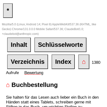
*
Mozilla/5.0 (Linux; Android 14; Pixel 8) AppleWebKit/537.36 (KHTML, like
Gecko) Chrome/131.0.0.0 Mobile Safari/537.36; ClaudeBot/1.0;
+claudebot@anthropic.com)
Inhalt
Schlüsselworte
Verzeichnis
Index
⌂
1380
Aufrufe
Bewertung
⌂
Buchbestellung
Sie halten für das Lesen auch lieber ein Buch in den
Händen statt eines Tablets, schreiben gerne mit
Stiften in das Buch, um wichtige Stellen zu