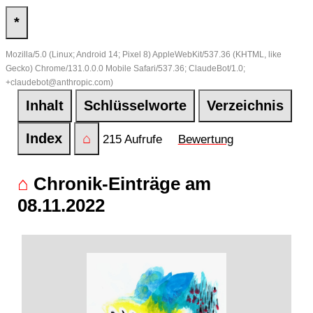
*
Mozilla/5.0 (Linux; Android 14; Pixel 8) AppleWebKit/537.36 (KHTML, like
Gecko) Chrome/131.0.0.0 Mobile Safari/537.36; ClaudeBot/1.0;
+claudebot@anthropic.com)
Inhalt
Schlüsselworte
Verzeichnis
Index
⌂
215 Aufrufe
Bewertung
⌂
Chronik-Einträge am
08.11.2022