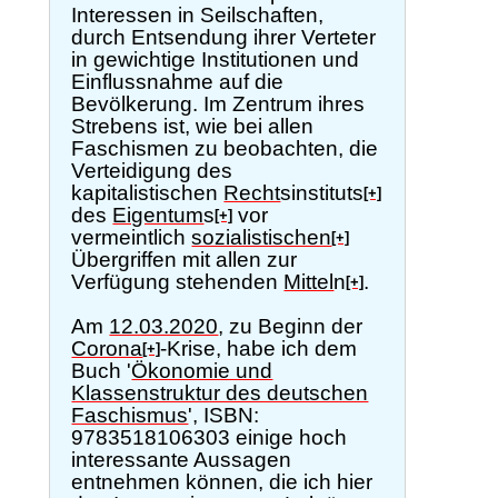
Interessen in Seilschaften,
durch Entsendung ihrer Verteter
in gewichtige Institutionen und
Einflussnahme auf die
Bevölkerung. Im Zentrum ihres
Strebens ist, wie bei allen
Faschismen zu beobachten, die
Verteidigung des
kapitalistischen
Recht
sinstituts
[+]
des
Eigentum
s
vor
[+]
vermeintlich
sozialistischen
[+]
Übergriffen mit allen zur
Verfügung stehenden
Mittel
n
.
[+]
Am
12.03.2020
, zu Beginn der
Corona
-Krise, habe ich dem
[+]
Buch '
Ökonomie und
Klassenstruktur des deutschen
Faschismus
', ISBN:
9783518106303 einige hoch
interessante Aussagen
entnehmen können, die ich hier