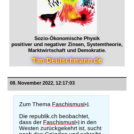
Sozio-Ökonomische Physik
positiver und negativer Zinsen, Systemtheorie,
Marktwirtschaft und Demokratie.
T
i
m
-
D
e
u
t
s
c
h
m
a
n
n
.
d
e
08. November 2022, 12:17:03
Zum Thema
Faschismus
.
[+]
Die republik.ch beobachtet,
dass der
Faschismus
in den
[+]
Westen zurückgekehrt ist, sucht