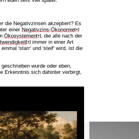
er die Negativzinsen akzeptiert? Es
nter einer
Negativzins-Ökonomie
[+]
in
Ökosystemen
, die alle nach der
[+]
twendigkeit
immer in einer Art
[+]
al 'starr' und 'steif' wird, ist die
n geschrieben wurde oder eben,
Erkenntnis sich dahinter verbirgt,