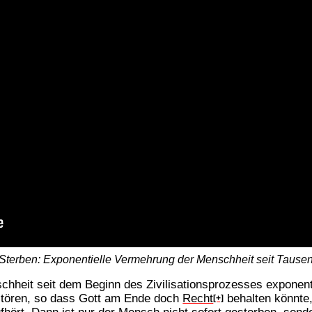
terben: Exponentielle Vermehrung der Menschheit seit Tause
schheit seit dem Beginn des Zivilisationsprozesses exponent
rstören, so dass Gott am Ende doch
Recht
behalten könnte
[+]
ört. Dann ist nur der Mensch nicht sofort gestorben, sonde