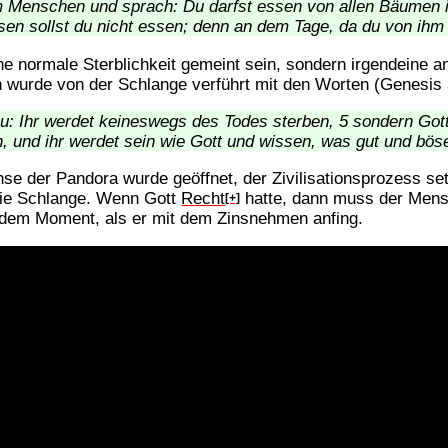
 Menschen und sprach: Du darfst essen von allen Bäumen 
en sollst du nicht essen; denn an dem Tage, da du von ihm 
e normale Sterblichkeit gemeint sein, sondern irgendeine an
 wurde von der Schlange verführt mit den Worten (Genesis 3
u: Ihr werdet keineswegs des Todes sterben, 5 sondern Got
, und ihr werdet sein wie Gott und wissen, was gut und böse
 der Pandora wurde geöffnet, der Zivilisationsprozess setz
die Schlange. Wenn Gott
Recht
hatte, dann muss der Mens
[+]
 dem Moment, als er mit dem Zinsnehmen anfing.