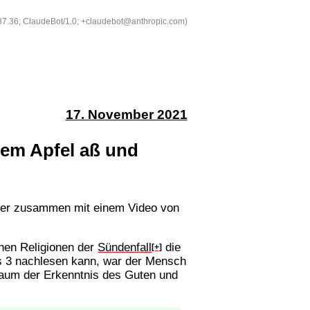
537.36; ClaudeBot/1.0; +claudebot@anthropic.com)
17. November 2021
dem Apfel aß und
hier zusammen mit einem Video von
schen Religionen der
Sündenfall
die
[+]
s 3 nachlesen kann, war der Mensch
Baum der Erkenntnis des Guten und