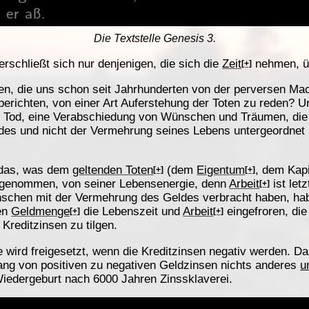
Die Textstelle Genesis 3.
rschließt sich nur denjenigen, die sich die
Zeit
nehmen, ü
[+]
gen, die uns schon seit Jahrhunderten von der perversen Ma
erichten, von einer Art Auferstehung der Toten zu reden? Un
ler Tod, eine Verabschiedung von Wünschen und Träumen, die
es und nicht der Vermehrung seines Lebens untergeordnet 
n das, was dem
geltenden Toten
(dem
Eigentum
, dem Kapi
[+]
[+]
 genommen, von seiner Lebensenergie, denn
Arbeit
ist let
[+]
enschen mit der Vermehrung des Geldes verbracht haben, ha
en
Geldmenge
die Lebenszeit und
Arbeit
eingefroren, di
[+]
[+]
Kreditzinsen zu tilgen.
wird freigesetzt, wenn die Kreditzinsen negativ werden. Da
gang von positiven zu negativen Geldzinsen nichts anderes
u
iedergeburt nach 6000 Jahren Zinssklaverei.