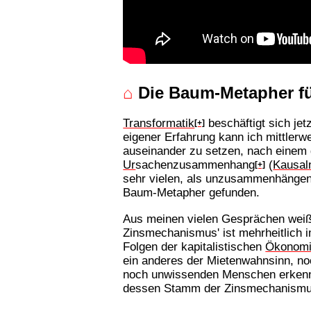
⌂
Die Baum-Metapher fü
Transformatik
beschäftigt sich jet
[+]
eigener Erfahrung kann ich mittlerw
auseinander zu setzen, nach einem 
Ur
sachenzusammenhang
(
Kausal
[+]
sehr vielen, als unzusammenhängend
Baum-Metapher gefunden.
Aus meinen vielen Gesprächen weiß
Zinsmechanismus' ist mehrheitlich 
Folgen der kapitalistischen
Ökonom
ein anderes der Mietenwahnsinn, no
noch unwissenden Menschen erkennen
dessen Stamm der Zinsmechanismus