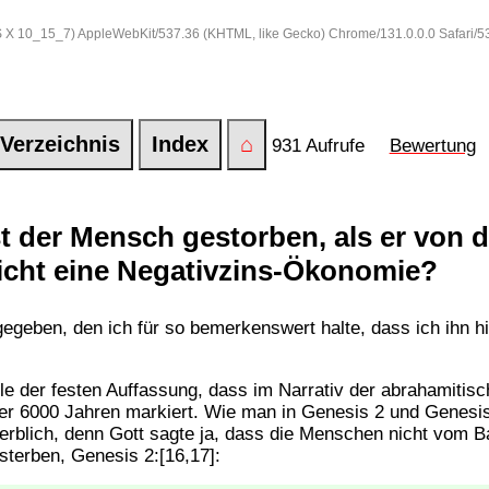
 OS X 10_15_7) AppleWebKit/537.36 (KHTML, like Gecko) Chrome/131.0.0.0 Safari/
Verzeichnis
Index
⌂
931 Aufrufe
Bewertung
t der Mensch gestorben, als er von 
icht eine Negativzins-Ökonomie?
geben, den ich für so bemerkenswert halte, dass ich ihn 
weile der festen Auffassung, dass im Narrativ der abrahamiti
ber 6000 Jahren markiert. Wie man in Genesis 2 und Genesi
erblich, denn Gott sagte ja, dass die Menschen nicht vom 
sterben, Genesis 2:[16,17]: