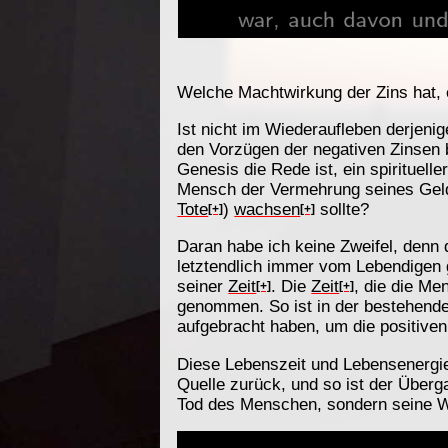
Welche Machtwirkung der Zins hat, e
Ist nicht im Wiederaufleben derjeni
den Vorzügen der negativen Zinsen b
Genesis die Rede ist, ein spirituel
Mensch der Vermehrung seines Geld
Tote
)
wachsen
sollte?
[+]
[+]
Daran habe ich keine Zweifel, den
letztendlich immer vom Lebendigen
seiner
Zeit
. Die
Zeit
, die die M
[+]
[+]
genommen. So ist in der bestehend
aufgebracht haben, um die positiven 
Diese Lebenszeit und Lebensenergie 
Quelle zurück, und so ist der Über
Tod des Menschen, sondern seine W