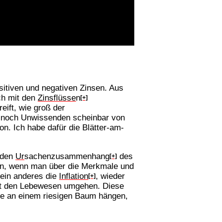
ositiven und negativen Zinsen. Aus
ch mit den
Zinsflüsse
n
[+]
eift, wie groß der
s noch Unwissenden scheinbar von
n. Ich habe dafür die Blätter-am-
 den
Ur
sachenzusammenhang
des
[+]
hen, wenn man über die Merkmale und
 ein anderes die
Inflation
, wieder
[+]
mit den Lebewesen umgehen. Diese
te an einem riesigen Baum hängen,