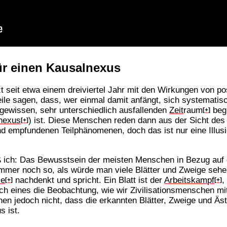
r einen Kausalnexus
zt seit etwa einem dreiviertel Jahr mit den Wirkungen von p
eile sagen, dass, wer einmal damit anfängt, sich systematis
gewissen, sehr unterschiedlich ausfallenden
Zeit
raum
begr
[+]
nexus
) ist. Diese Menschen reden dann aus der Sicht de
[+]
 empfundenen Teilphänomenen, doch das ist nur eine Illusio
 ich: Das Bewusstsein der meisten Menschen in Bezug auf
immer noch so, als würde man viele Blätter und Zweige se
ie
nachdenkt und spricht. Ein Blatt ist der
Arbeitskampf
,
[+]
[+]
ch eines die Beobachtung, wie wir Zivilisationsmenschen 
 jedoch nicht, dass die erkannten Blätter, Zweige und Äs
 ist.