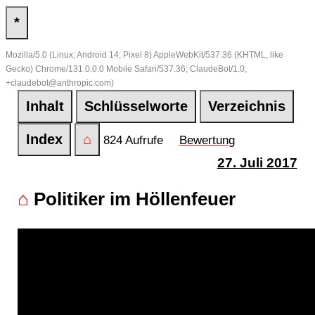
*
Mozilla/5.0 (Linux; Android 14; Pixel 8) AppleWebKit/537.36 (KHTML, like
Gecko) Chrome/131.0.0.0 Mobile Safari/537.36; ClaudeBot/1.0;
+claudebot@anthropic.com)
Inhalt
Schlüsselworte
Verzeichnis
Index
⌂
824 Aufrufe
Bewertung
27. Juli 2017
⌂
Politiker im Höllenfeuer