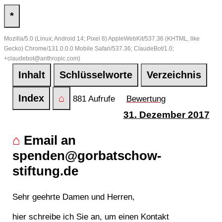
*
Mozilla/5.0 (Linux; Android 14; Pixel 8) AppleWebKit/537.36 (KHTML, like
Gecko) Chrome/131.0.0.0 Mobile Safari/537.36; ClaudeBot/1.0;
+claudebot@anthropic.com)
Inhalt
Schlüsselworte
Verzeichnis
Index
⌂
881 Aufrufe
Bewertung
31. Dezember 2017
⌂
Email an
spenden@gorbatschow-
stiftung.de
Sehr geehrte Damen und Herren,
hier schreibe ich Sie an, um einen Kontakt