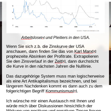
Arbeit
slose
und Pleitiers in den USA.
[+]
Wenn Sie sich z.b. die Zinskurve der USA
anschauen, dann finden Sie das von
Karl Marx
[+]
prophezeite Absinken der Profitrate. Extrapolieren
Sie den Zinsverlauf in der
Zeit
, dann durchsticht
[+]
die Kurve in den nächsten Jahren die Nulllinie.
Das dazugehörige System muss man logischerweise
als eine Art Antikapitalismus bezeichnen, und bei
längerem Nachdenken kommt es dann auch zu dem
folgerichtigen Begriff
Kommunismus
.
[+]
Ich wünsche mir einen Austausch mit Ihnen und
würde mich über Diskussionen hinsichtlich der
Wirkung von positiven und negativen Zinsen freuen.