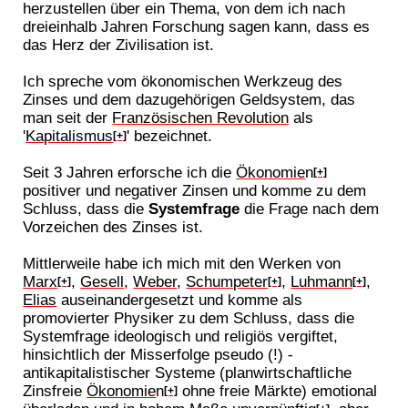
herzustellen über ein Thema, von dem ich nach
dreieinhalb Jahren Forschung sagen kann, dass es
das Herz der Zivilisation ist.
Ich spreche vom ökonomischen Werkzeug des
Zinses und dem dazugehörigen Geldsystem, das
man seit der
Französischen Revolution
als
'
Kapitalismus
' bezeichnet.
[+]
Seit 3 Jahren erforsche ich die
Ökonomie
n
[+]
positiver und negativer Zinsen und komme zu dem
Schluss, dass die
Systemfrage
die Frage nach dem
Vorzeichen des Zinses ist.
Mittlerweile habe ich mich mit den Werken von
Marx
,
Gesell
,
Weber
,
Schumpeter
,
Luhmann
,
[+]
[+]
[+]
Elias
auseinandergesetzt und komme als
promovierter Physiker zu dem Schluss, dass die
Systemfrage ideologisch und religiös vergiftet,
hinsichtlich der Misserfolge pseudo (!) -
antikapitalistischer Systeme (planwirtschaftliche
Zinsfreie
Ökonomie
n
ohne freie Märkte) emotional
[+]