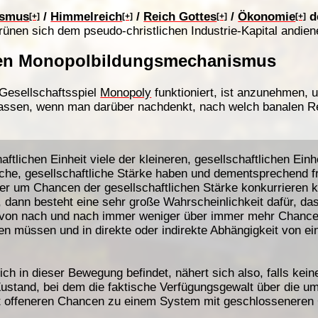
smus
/
Himmelreich
/
Reich Gottes
/
Ökonomie
d
[+]
[+]
[+]
[+]
Grünen sich dem pseudo-christlichen Industrie-Kapital andien
 den Monopolbildungsmechanismus
Gesellschaftsspiel
Monopoly
funktioniert, ist anzunehmen, 
 lassen, wenn man darüber nachdenkt, nach welch banalen R
ftlichen Einheit viele der kleineren, gesellschaftlichen Einh
eiche, gesellschaftliche Stärke haben und dementsprechend f
r um Chancen der gesellschaftlichen Stärke konkurrieren k
 dann besteht eine sehr große Wahrscheinlichkeit dafür, das
davon nach und nach immer weniger über immer mehr Chanc
müssen und in direkte oder indirekte Abhängigkeit von ei
ch in dieser Bewegung befindet, nähert sich also, falls k
ustand, bei dem die faktische Verfügungsgewalt über die 
mit offeneren Chancen zu einem System mit geschlossenere