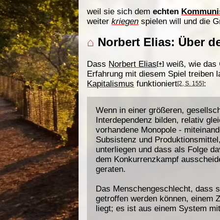
weil sie sich dem
echten
Kommuni
weiter
kriegen
spielen will und die 
⌂
Norbert Elias: Über
Dass
Norbert Elias
weiß, wie das 
[+]
Erfahrung mit diesem Spiel treiben
Kapitalismus
funktioniert
:
[2, S. 155]
Wenn in einer größeren, gesellscha
Interdependenz bilden, relativ gl
vorhandene Monopole - miteinande
Subsistenz und Produktionsmittel,
unterliegen und dass als Folge 
dem Konkurrenzkampf ausscheiden 
geraten.
Das Menschengeschlecht, dass si
getroffen werden können, einem Z
liegt; es ist aus einem System 