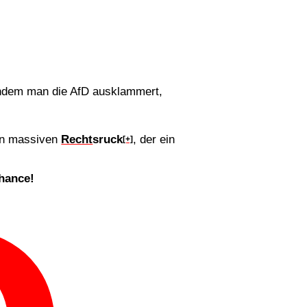
 indem man die AfD ausklammert,
en massiven
Recht
sruck
, der ein
[+]
hance!