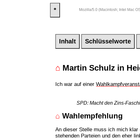
*
Mozilla/5.0 (Macintosh; Intel Mac
Inhalt
Schlüsselworte
⌂
Martin Schulz in He
Ich war auf einer
Wahlkampfveransta
SPD: Macht den Zins-Faschis
⌂
Wahlempfehlung
An dieser Stelle muss ich mich kla
stehenden Parteien und den eher li