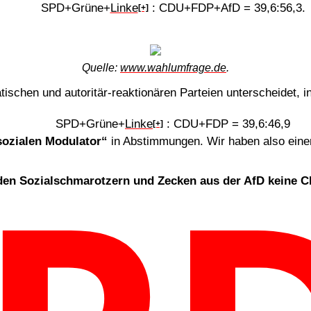
SPD
+
Grüne
+
Linke
:
CDU
+
FDP
+
AfD
=
39,6
:
56,3
.
[+]
Quelle:
www.wahlumfrage.de
.
schen und autoritär-reaktionären Parteien unterscheidet,
SPD
+
Grüne
+
Linke
:
CDU
+
FDP
=
39,6
:
46,9
[+]
sozialen Modulator“
in Abstimmungen. Wir haben also ein
den Sozialschmarotzern und Zecken aus der AfD keine C