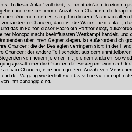
ich dieser Ablauf vollzieht, ist recht einfach: in einem ges
eben und eine bestimmte Anzahl von Chancen, die knapp od
nschen. Angenommen es kämpft in diesem Raum von allen d
 vorhandenen Chancen, dann ist die Wahrscheinlichkeit, dass
 und das in keinen dieser Paare ein Partner siegt, außerorde
 keiner Monopolmacht beeinflussten Wettkampf handelt, und d
ämpfenden über ihren Gegner siegen, ist außerordentlich gro
e Chancen; die der Besiegten verringern sich; in der Hand 
 Chancen; der andere Teil scheidet aus dem unmittelbaren
egenden von neuem je einer mit je einem anderen, so wiede
rfügungsgewalt über die Chancen der Besiegten; eine noch k
nzahl von Chancen; eine noch größere Anzahl von Menschen 
d der Vorgang wiederholt sich bis schließlich im optimalen 
 von ihm abhängig sind.