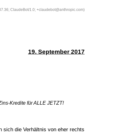
537.36; ClaudeBot/1.0; +claudebot@anthropic.com)
19. September 2017
Zins-Kredite für ALLE JETZT!
sich die Verhältnis von eher rechts