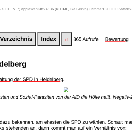
 OS X 10_15_7) AppleWebKit/537.36 (KHTML, like Gecko) Chrome/131.0.0.0 Safari/
Verzeichnis
Index
⌂
865 Aufrufe
Bewertung
idelberg
ltung der SPD in Heidelberg
.
ten und Sozial-Parasiten von der AfD die Hölle heiß. Negativ-
r dazu bekennen, am ehesten die SPD zu wählen. Schaut man 
nks stehenden an, dann kommt man auf ein Verhältnis von: