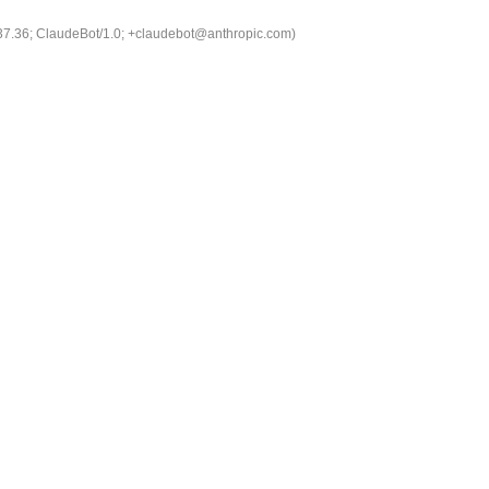
537.36; ClaudeBot/1.0; +claudebot@anthropic.com)