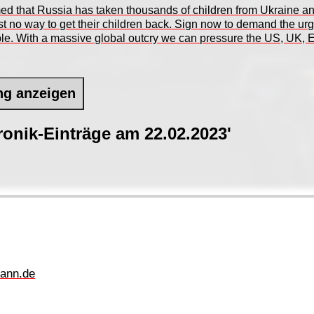
irmed that Russia has taken thousands of children from Ukraine a
no way to get their children back. Sign now to demand the urgen
ible. With a massive global outcry we can pressure the US, UK, 
ng anzeigen
onik-Einträge am 22.02.2023'
ann.de