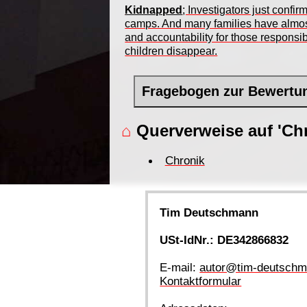
Kidnapped
; Investigators just conf
camps. And many families have almost 
and accountability for those respons
children disappear.
Fragebogen zur Bewertu
⌂
Querverweise auf 'Chr
Chronik
Tim Deutschmann
USt-IdNr.: DE342866832
E-mail:
autor@tim-deutschm
Kontaktformular