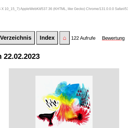
 OS X 10_15_7) AppleWebKit/537.36 (KHTML, like Gecko) Chrome/131.0.0.0 Safari/
Verzeichnis
Index
⌂
122 Aufrufe
Bewertung
 22.02.2023