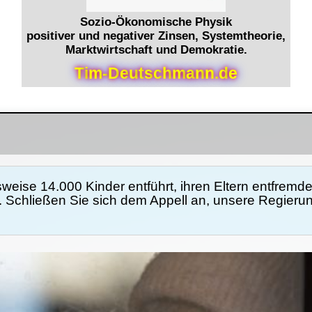
Sozio-Ökonomische Physik
positiver und negativer Zinsen, Systemtheorie,
Marktwirtschaft und Demokratie.
T
i
m
-
D
e
u
t
s
c
h
m
a
n
n
.
d
e
eise 14.000 Kinder entführt, ihren Eltern entfremd
. Schließen Sie sich dem Appell an, unsere Regier