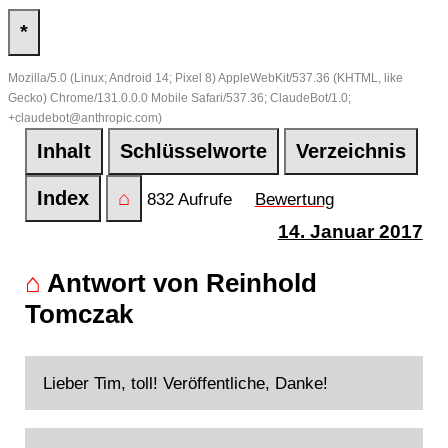
*
Mozilla/5.0 (Linux; Android 14; Pixel 8) AppleWebKit/537.36 (KHTML, like
Gecko) Chrome/131.0.0.0 Mobile Safari/537.36; ClaudeBot/1.0;
+claudebot@anthropic.com)
Inhalt
Schlüsselworte
Verzeichnis
Index
⌂
832 Aufrufe
Bewertung
14. Januar 2017
⌂
Antwort von Reinhold
Tomczak
Lieber Tim, toll! Veröffentliche, Danke!