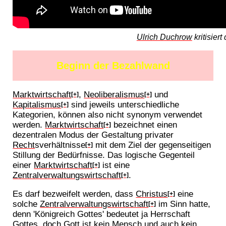
Ulrich Duchrow
kritisiert
Beginn der Bezahlwand
Marktwirtschaft
,
Neoliberalismus
und
[+]
[+]
Kapitalismus
sind jeweils unterschiedliche
[+]
Kategorien, können also nicht synonym verwendet
werden.
Marktwirtschaft
bezeichnet einen
[+]
dezentralen Modus der Gestaltung privater
Recht
sverhältnisse
mit dem Ziel der gegenseitigen
[+]
Stillung der Bedürfnisse. Das logische Gegenteil
einer
Marktwirtschaft
ist eine
[+]
Zentralverwaltungswirtschaft
.
[+]
Es darf bezweifelt werden, dass
Christus
eine
[+]
solche
Zentralverwaltungswirtschaft
im Sinn hatte,
[+]
denn 'Königreich Gottes' bedeutet ja Herrschaft
Gottes, doch Gott ist kein Mensch und auch kein