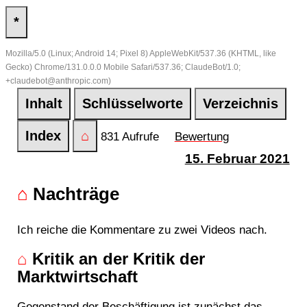
*
Mozilla/5.0 (Linux; Android 14; Pixel 8) AppleWebKit/537.36 (KHTML, like
Gecko) Chrome/131.0.0.0 Mobile Safari/537.36; ClaudeBot/1.0;
+claudebot@anthropic.com)
Inhalt
Schlüsselworte
Verzeichnis
Index
⌂
831 Aufrufe
Bewertung
15. Februar 2021
⌂
Nachträge
Ich reiche die Kommentare zu zwei Videos nach.
⌂
Kritik an der Kritik der
Marktwirtschaft
Gegenstand der Beschäftigung ist zunächst das