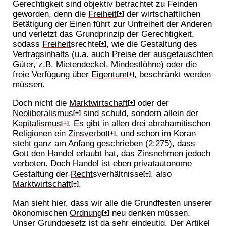
Gerechtigkeit sind objektiv betrachtet zu Feinden
geworden, denn die
Freiheit
der wirtschaftlichen
[+]
Betätigung der Einen führt zur Unfreiheit der Anderen
und verletzt das Grundprinzip der Gerechtigkeit,
sodass
Freiheit
srechte
, wie die Gestaltung des
[+]
Vertragsinhalts (u.a. auch Preise der ausgetauschten
Güter, z.B. Mietendeckel, Mindestlöhne) oder die
freie Verfügung über
Eigentum
, beschränkt werden
[+]
müssen.
Doch nicht die
Marktwirtschaft
oder der
[+]
Neoliberalismus
sind schuld, sondern allein der
[+]
Kapitalismus
. Es gibt in allen drei abrahamitischen
[+]
Religionen ein
Zinsverbot
, und schon im Koran
[+]
steht ganz am Anfang geschrieben (2:275), dass
Gott den Handel erlaubt hat, das Zinsnehmen jedoch
verboten. Doch Handel ist eben privatautonome
Gestaltung der
Recht
sverhältnisse
, also
[+]
Marktwirtschaft
.
[+]
Man sieht hier, dass wir alle die Grundfesten unserer
ökonomischen
Ordnung
neu denken müssen.
[+]
Unser Grundgesetz ist da sehr eindeutig. Der Artikel