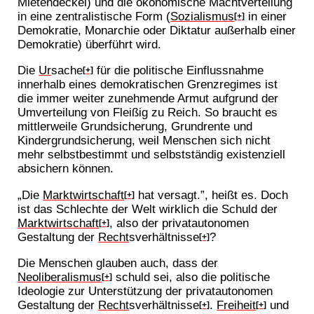
Mietendeckel) und die ökonomische Machtverteilung
in eine zentralistische Form (
Sozialismus
in einer
[+]
Demokratie, Monarchie oder Diktatur außerhalb einer
Demokratie) überführt wird.
Die
Ur
sache
für die politische Einflussnahme
[+]
innerhalb eines demokratischen Grenzregimes ist
die immer weiter zunehmende Armut aufgrund der
Umverteilung von Fleißig zu Reich. So braucht es
mittlerweile Grundsicherung, Grundrente und
Kindergrundsicherung, weil Menschen sich nicht
mehr selbstbestimmt und selbstständig existenziell
absichern können.
„Die
Marktwirtschaft
hat versagt.”, heißt es. Doch
[+]
ist das Schlechte der Welt wirklich die Schuld der
Marktwirtschaft
, also der privatautonomen
[+]
Gestaltung der
Recht
sverhältnisse
?
[+]
Die Menschen glauben auch, dass der
Neoliberalismus
schuld sei, also die politische
[+]
Ideologie zur Unterstützung der privatautonomen
Gestaltung der
Recht
sverhältnisse
.
Freiheit
und
[+]
[+]