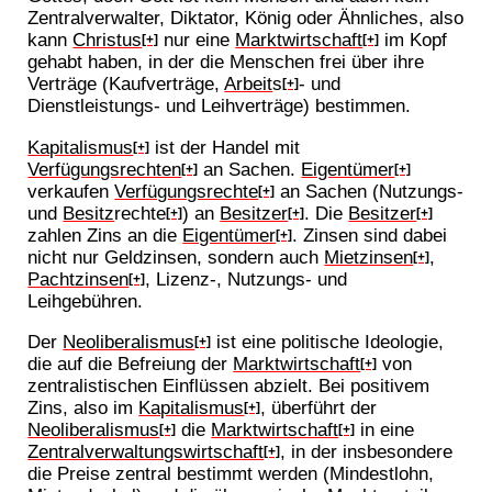
Zentralverwalter, Diktator, König oder Ähnliches, also
kann
Christus
nur eine
Marktwirtschaft
im Kopf
[+]
[+]
gehabt haben, in der die Menschen frei über ihre
Verträge (Kaufverträge,
Arbeit
s
- und
[+]
Dienstleistungs- und Leihverträge) bestimmen.
Kapitalismus
ist der Handel mit
[+]
Verfügungsrechten
an Sachen.
Eigentümer
[+]
[+]
verkaufen
Verfügungsrechte
an Sachen (Nutzungs-
[+]
und
Besitz
rechte
) an
Besitzer
. Die
Besitzer
[+]
[+]
[+]
zahlen Zins an die
Eigentümer
. Zinsen sind dabei
[+]
nicht nur Geldzinsen, sondern auch
Mietzinsen
,
[+]
Pachtzinsen
, Lizenz-, Nutzungs- und
[+]
Leihgebühren.
Der
Neoliberalismus
ist eine politische Ideologie,
[+]
die auf die Befreiung der
Marktwirtschaft
von
[+]
zentralistischen Einflüssen abzielt. Bei positivem
Zins, also im
Kapitalismus
, überführt der
[+]
Neoliberalismus
die
Marktwirtschaft
in eine
[+]
[+]
Zentralverwaltungswirtschaft
, in der insbesondere
[+]
die Preise zentral bestimmt werden (Mindestlohn,