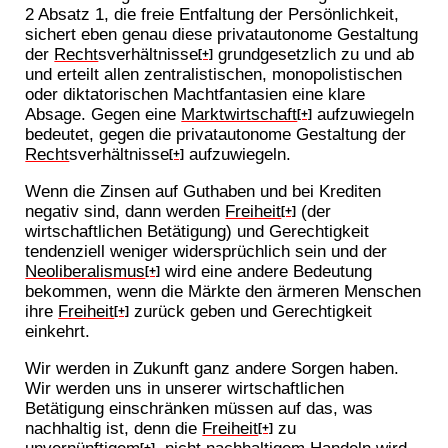
2 Absatz 1, die freie Entfaltung der Persönlichkeit,
sichert eben genau diese privatautonome Gestaltung
der
Recht
sverhältnisse
grundgesetzlich zu und ab
[+]
und erteilt allen zentralistischen, monopolistischen
oder diktatorischen Machtfantasien eine klare
Absage. Gegen eine
Marktwirtschaft
aufzuwiegeln
[+]
bedeutet, gegen die privatautonome Gestaltung der
Recht
sverhältnisse
aufzuwiegeln.
[+]
Wenn die Zinsen auf Guthaben und bei Krediten
negativ sind, dann werden
Freiheit
(der
[+]
wirtschaftlichen Betätigung) und Gerechtigkeit
tendenziell weniger widersprüchlich sein und der
Neoliberalismus
wird eine andere Bedeutung
[+]
bekommen, wenn die Märkte den ärmeren Menschen
ihre
Freiheit
zurück geben und Gerechtigkeit
[+]
einkehrt.
Wir werden in Zukunft ganz andere Sorgen haben.
Wir werden uns in unserer wirtschaftlichen
Betätigung einschränken müssen auf das, was
nachhaltig ist, denn die
Freiheit
zu
[+]