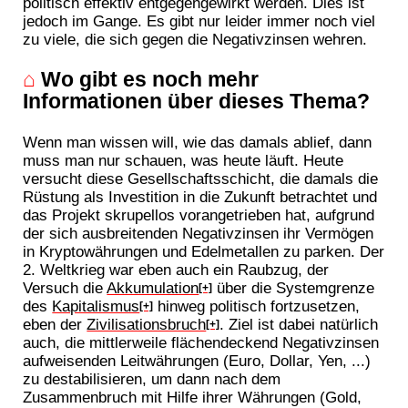
politisch effektiv entgegengewirkt werden. Dies ist
jedoch im Gange. Es gibt nur leider immer noch viel
zu viele, die sich gegen die Negativzinsen wehren.
⌂
Wo gibt es noch mehr
Informationen über dieses Thema?
Wenn man wissen will, wie das damals ablief, dann
muss man nur schauen, was heute läuft. Heute
versucht diese Gesellschaftsschicht, die damals die
Rüstung als Investition in die Zukunft betrachtet und
das Projekt skrupellos vorangetrieben hat, aufgrund
der sich ausbreitenden Negativzinsen ihr Vermögen
in Kryptowährungen und Edelmetallen zu parken. Der
2. Weltkrieg war eben auch ein Raubzug, der
Versuch die
Akkumulation
über die Systemgrenze
[+]
des
Kapitalismus
hinweg politisch fortzusetzen,
[+]
eben der
Zivilisationsbruch
. Ziel ist dabei natürlich
[+]
auch, die mittlerweile flächendeckend Negativzinsen
aufweisenden Leitwährungen (Euro, Dollar, Yen, ...)
zu destabilisieren, um dann nach dem
Zusammenbruch mit Hilfe ihrer Währungen (Gold,