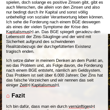
spielen, doch solange es positive Zinsen gibt, gibt es
auch Menschen, die allein von den Zinsen und also
nur bedingt durch ihr Kapital und sonst völlig
unbehelligt von sozialer Verantwortung leben können.
Ich sehe die Forderung nach einem BGE deswegen
als eines der vielen Symptome der Krise des
Kapitalismus
an. Das BGE spiegelt geradezu den
[+]
Lebensstil der Zins-Säuglinge und der wird mit
Sicherheit aufgrund des schwindenen
Realitätsbezugs der durchgefütterten Existenz
tragisch enden.
Ich setze daher in meinem Denken an dem Punkt an,
wo das Problem und, als Folge davon, die Forderung
nach einem BGE entsteht, nämlich am Geldsystem.
Das Problem ist seit über 6.000 Jahren: Der Zins hat
das falsche Vorzeichen und wir nennen das seit
einiger
Zeit
Kapitalismus
.
[+]
[+]
⌂
Fazit
Ich bin dafür, dass man ein durch
vernünftige
s
[+]