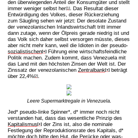
den überwiegenden Anteil der Konsumgüter und stellt
immer weniger selbst her
. Das Resultat dieser
[1]
Entwürdigung des Volkes, dieser Rückerziehung
zum Säugling sehen wir jetzt: Der desolate Zustand
der venezolanischen Inlandswirtschaft tritt immer
dann zutage, wenn der Ölpreis gerade niedrig ist und
das Volk sich daher selbst versorgen müsste, dieses
aber nicht mehr kann, weil die Idioten in der pseudo-
sozialistischen
Führung eine wirtschaftsfeindliche
[+]
Politik machen. Zudem kommt, dass Venezuela mit
das Land mit den höchsten Zinsen der Welt ist. Der
Zinssatz der venezolanischen
Zentralbank
beträgt
[+]
über 22,4%
.
[2]
Leere Supermarktregale in Venezuela.
Jed* pseudo-linke Spinner*, d* immer noch nicht
verstanden hat, dass das wesentliche Prinzip des
Kapitalismus
der Zins ist, also die nominale
[+]
Festlegung der Reproduktionsrate des Kapitals, d*
möchte doch bitte den Hut, die Perücke oder was-