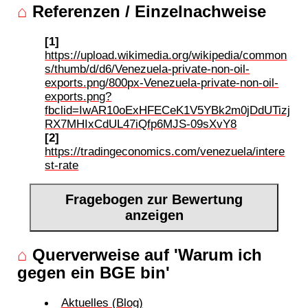
⌂
Referenzen / Einzelnachweise
[1]
https://upload.wikimedia.org/wikipedia/common
s/thumb/d/d6/Venezuela-private-non-oil-
exports.png/800px-Venezuela-private-non-oil-
exports.png?
fbclid=IwAR10oExHFECeK1V5YBk2m0jDdUTizj
RX7MHIxCdUL47iQfp6MJS-09sXvY8
[2]
https://tradingeconomics.com/venezuela/intere
st-rate
Fragebogen zur Bewertung
anzeigen
⌂
Querverweise auf 'Warum ich
gegen ein BGE bin'
Aktuelles (Blog)