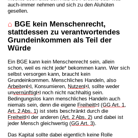
auch-immer nehmen und sich zu den Aluhüten
gesellen.
⌂
BGE kein Menschenrecht,
stattdessen zu verantwortendes
Grundeinkommen als Teil der
Würde
Ein BGE kann kein Menschenrecht sein, allein
schon, weil es nicht jede* bekommen kann. Wer sich
selbst versorgen kann, braucht kein
Grundeinkommen. Menschliches Handeln, also
Arbeit
en
, Konsumieren,
Nutzen
, sollte weder
[+]
[+]
un
vernünftig
noch nicht nachhaltig sein.
[+]
Bedingungslos kann menschliches Handeln auch
niemals sein, denn die eigene
Freiheit
(
GG Art. 1
,
[+]
Art. 2 Abs. 1
) ist stets beschränkt durch die
Freiheit
der anderen (
Art. 2 Abs. 2
) und dabei ist
[+]
jeder Mensch gleichwertig (
GG Art. 3
).
Das Kapital sollte dabei eigentlich keine Rolle