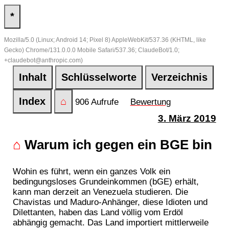
*
Mozilla/5.0 (Linux; Android 14; Pixel 8) AppleWebKit/537.36 (KHTML, like
Gecko) Chrome/131.0.0.0 Mobile Safari/537.36; ClaudeBot/1.0;
+claudebot@anthropic.com)
Inhalt
Schlüsselworte
Verzeichnis
Index
⌂
906 Aufrufe
Bewertung
3. März 2019
⌂
Warum ich gegen ein BGE bin
Wohin es führt, wenn ein ganzes Volk ein
bedingungsloses Grundeinkommen (bGE) erhält,
kann man derzeit an Venezuela studieren. Die
Chavistas und Maduro-Anhänger, diese Idioten und
Dilettanten, haben das Land völlig vom Erdöl
abhängig gemacht. Das Land importiert mittlerweile