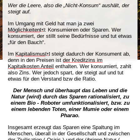
Wer die Leere, also die „Nicht-Konsum“ aushält, der
steigt auf.
Im Umgang mit Geld hat man ja zwei
Möglichkeiten
: Konsumieren oder Sparen. Wer
[+]
konsumiert, der stillt seine Bedürfnisse und tut etwas
„für den Bauch“.
Im
Kapitalismus
steigt dadurch der Konsument ab,
[+]
denn in den Preisen ist
der Kreditzins im
Kapitalkosten Anteil
enthalten. Wer konsumiert, zahlt
also Zins. Wer jedoch spart, der steigt auf und tut
etwas für den Verstand bzw die Ratio.
Der Mensch und überhaupt das Leben und die
Natur (wird) durch das Sparen rationalisiert, zu
einem Bio - Roboter umfunktionalisiert, bzw. zu
einem lebenden Toten, einer Mumie oder einem
Pharao.
Insgesamt erzeugt das Sparen eine Spaltung im
Menschen, überall in der Gesellschaft und zwischen
der Zivilisation ( Osiris ) und der übrigen Natur (