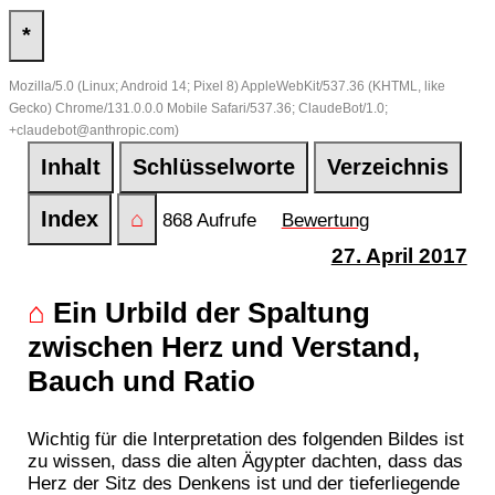
*
Mozilla/5.0 (Linux; Android 14; Pixel 8) AppleWebKit/537.36 (KHTML, like
Gecko) Chrome/131.0.0.0 Mobile Safari/537.36; ClaudeBot/1.0;
+claudebot@anthropic.com)
Inhalt
Schlüsselworte
Verzeichnis
Index
⌂
868 Aufrufe
Bewertung
27. April 2017
⌂
Ein Urbild der Spaltung
zwischen Herz und Verstand,
Bauch und Ratio
Wichtig für die Interpretation des folgenden Bildes ist
zu wissen, dass die alten Ägypter dachten, dass das
Herz der Sitz des Denkens ist und der tieferliegende