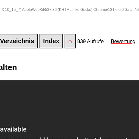
 OS X 10_15_7) AppleWebKit/537.36 (KHTML, like Gecko) Chrome/131.0.0.0 Safari/
Verzeichnis
Index
⌂
839 Aufrufe
Bewertung
alten