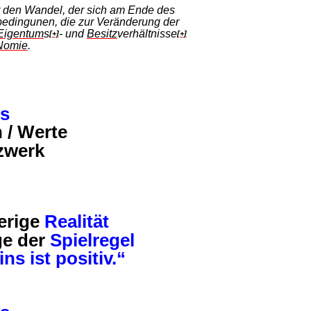
 den Wandel, der sich am Ende des
edingunen, die zur Veränderung der
Eigentum
s
- und
Besitz
verhältnisse
[+]
[+]
Nomie
.