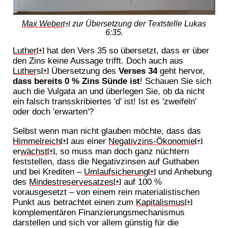
Max Weber
zur Übersetzung der Textstelle Lukas
[+]
6:35.
Luther
hat den Vers 35 so übersetzt, dass er über
[+]
den Zins keine Aussage trifft. Doch auch aus
Luther
s
Übersetzung des
Verses 34
geht hervor,
[+]
dass bereits 0 % Zins Sünde ist
! Schauen Sie sich
auch die Vulgata an und überlegen Sie, ob da nicht
ein falsch transskribiertes 'd' ist! Ist es 'zweifeln'
oder doch 'erwarten'?
Selbst wenn man nicht glauben möchte, dass das
Himmelreich
aus einer
Negativzins-Ökonomie
[+]
[+]
er
wächst
, so muss man doch ganz nüchtern
[+]
feststellen, dass die Negativzinsen auf Guthaben
und bei Krediten –
Umlaufsicherung
und Anhebung
[+]
des
Mindestreservesatzes
auf 100 %
[+]
vorausgesetzt – von einem rein materialistischen
Punkt aus betrachtet einen zum
Kapitalismus
[+]
komplementären Finanzierungsmechanismus
darstellen und sich vor allem günstig für die