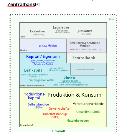
Zentralbank
.
[+]