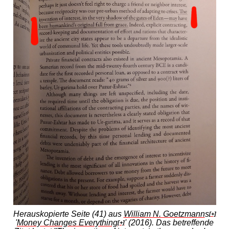
Herauskopierte Seite (41) aus
William N. Goetzmann
s
[+]
'
Money Changes Everything
' (2016). Das betreffende
[+]