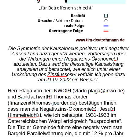
Die Symmetrie der Kausalnexūs positiver und negativer
Zinsen kann dazu genutzt werden, Vorhersagen über
die Wirkungen einer
Negativzins-Ökonomie
[+]
abzuleiten. Dazu wird der diesseitige Kausalstrang
analysiert und betrachtet, wie er sich unter einer
Umkehrung des
Zinsfluss
es
verhält. Ich gebe dazu
[+]
am
21.07.2022
ein Beispiel.
Herr Plaga von der
INWO
(
vlado.plaga@inwo.de
)
[+]
und
Bank
fachwirt
Thomas Jörder
[+]
(
finanzen@thomas-joerder.de
) bestätigen Ihnen,
dass man die
Negativzins-Ökonomie
,
Jesu
[+]
[+]
Himmelreich
, wie ich behaupte, 1931-1933 im
[+]
Österreichischen Wörgl erfolgreich "ausprobierte".
Die Tiroler Gemeinde führte eine negativ verzinste
Bargeld-Parallelwährung ein, die mit 12 % pro Jahr