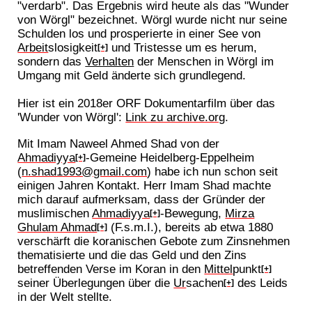
"verdarb". Das Ergebnis wird heute als das "Wunder
von Wörgl" bezeichnet. Wörgl wurde nicht nur seine
Schulden los und prosperierte in einer See von
Arbeit
slosigkeit
und Tristesse um es herum,
[+]
sondern das
Verhalten
der Menschen in Wörgl im
Umgang mit Geld änderte sich grundlegend.
Hier ist ein 2018er ORF Dokumentarfilm über das
'Wunder von Wörgl':
Link zu archive.org
.
Mit Imam Naweel Ahmed Shad von der
Ahmadiyya
-Gemeine Heidelberg-Eppelheim
[+]
(
n.shad1993@gmail.com
) habe ich nun schon seit
einigen Jahren Kontakt. Herr Imam Shad machte
mich darauf aufmerksam, dass der Gründer der
muslimischen
Ahmadiyya
-Bewegung,
Mirza
[+]
Ghulam Ahmad
(F.s.m.I.), bereits ab etwa 1880
[+]
verschärft die koranischen Gebote zum Zinsnehmen
thematisierte und die das Geld und den Zins
betreffenden Verse im Koran in den
Mittel
punkt
[+]
seiner Überlegungen über die
Ur
sachen
des Leids
[+]
in der Welt stellte.