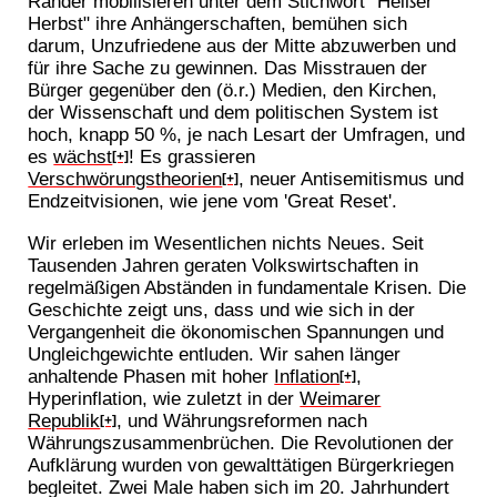
Ränder mobilisieren unter dem Stichwort "Heißer
Herbst" ihre Anhängerschaften, bemühen sich
darum, Unzufriedene aus der Mitte abzuwerben und
für ihre Sache zu gewinnen. Das Misstrauen der
Bürger gegenüber den (ö.r.) Medien, den Kirchen,
der Wissenschaft und dem politischen System ist
hoch, knapp 50 %, je nach Lesart der Umfragen, und
es
wächst
! Es grassieren
[+]
Verschwörungstheorien
, neuer Antisemitismus und
[+]
Endzeitvisionen, wie jene vom 'Great Reset'.
Wir erleben im Wesentlichen nichts Neues. Seit
Tausenden Jahren geraten Volkswirtschaften in
regelmäßigen Abständen in fundamentale Krisen. Die
Geschichte zeigt uns, dass und wie sich in der
Vergangenheit die ökonomischen Spannungen und
Ungleichgewichte entluden. Wir sahen länger
anhaltende Phasen mit hoher
Inflation
,
[+]
Hyperinflation, wie zuletzt in der
Weimarer
Republik
, und Währungsreformen nach
[+]
Währungszusammenbrüchen. Die Revolutionen der
Aufklärung wurden von gewalttätigen Bürgerkriegen
begleitet. Zwei Male haben sich im 20. Jahrhundert