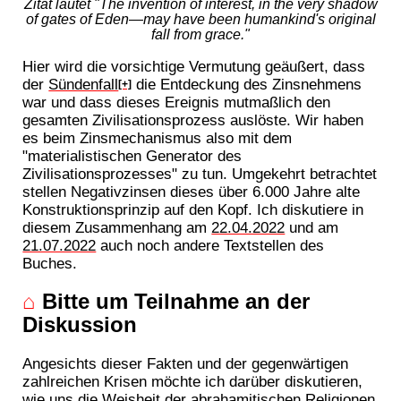
Zitat lautet "The invention of interest, in the very shadow
of gates of Eden—may have been humankind's original
fall from grace."
Hier wird die vorsichtige Vermutung geäußert, dass
der
Sündenfall
die Entdeckung des Zinsnehmens
[+]
war und dass dieses Ereignis mutmaßlich den
gesamten Zivilisationsprozess auslöste. Wir haben
es beim Zinsmechanismus also mit dem
"materialistischen Generator des
Zivilisationsprozesses" zu tun. Umgekehrt betrachtet
stellen Negativzinsen dieses über 6.000 Jahre alte
Konstruktionsprinzip auf den Kopf. Ich diskutiere in
diesem Zusammenhang am
22.04.2022
und am
21.07.2022
auch noch andere Textstellen des
Buches.
⌂
Bitte um Teilnahme an der
Diskussion
Angesichts dieser Fakten und der gegenwärtigen
zahlreichen Krisen möchte ich darüber diskutieren,
wie uns die Weisheit der abrahamitischen Religionen