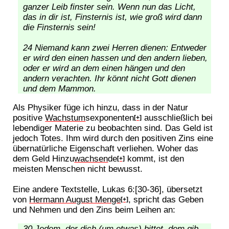
ganzer Leib finster sein. Wenn nun das Licht,
das in dir ist, Finsternis ist, wie groß wird dann
die Finsternis sein!
24 Niemand kann zwei Herren dienen: Entweder
er wird den einen hassen und den andern lieben,
oder er wird an dem einen hängen und den
andern verachten. Ihr könnt nicht Gott dienen
und dem Mammon.
Als Physiker füge ich hinzu, dass in der Natur
positive
Wachstum
sexponenten
ausschließlich bei
[+]
lebendiger Materie zu beobachten sind. Das Geld ist
jedoch Totes. Ihm wird durch den positiven Zins eine
übernatürliche Eigenschaft verliehen. Woher das
dem Geld Hinzu
wachsen
de
kommt, ist den
[+]
meisten Menschen nicht bewusst.
Eine andere Textstelle, Lukas 6:[30-36], übersetzt
von
Hermann August Menge
, spricht das Geben
[+]
und Nehmen und den Zins beim Leihen an:
30 Jedem, der dich (um etwas) bittet, dem gib,