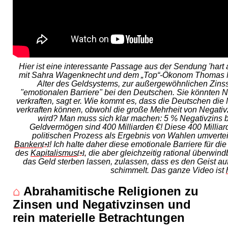
Hier ist eine interessante Passage aus der Sendung 'hart a
mit Sahra Wagenknecht und dem „Top“-Ökonom Thomas M
Alter des Geldsystems, zur außergewöhnlichen Zinssi
"emotionalen Barriere" bei den Deutschen. Sie könnten N
verkraften, sagt er. Wie kommt es, dass die Deutschen die
verkraften können, obwohl die große Mehrheit von Negativz
wird? Man muss sich klar machen: 5 % Negativzins be
Geldvermögen sind 400 Milliarden €! Diese 400 Millia
politischen Prozess als Ergebnis von Wahlen umverteil
Banken
! Ich halte daher diese emotionale Barriere für di
[+]
des
Kapitalismus
, die aber gleichzeitig rational überwi
[+]
das Geld sterben lassen, zulassen, dass es den Geist auf
schimmelt. Das ganze Video ist
⌂
Abrahamitische Religionen zu
Zinsen und Negativzinsen und
rein materielle Betrachtungen