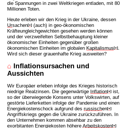
die Spannungen in zwei Weltkriegen entladen, mit 80
Millionen Toten.
Heute erleben wir den Krieg in der Ukraine, dessen
Ur
sachen
(auch) in geo-ökonomischen
[+]
Kräfteungleichgewichten gesehen werden können
und der verzweifelten Selbstbehauptung kleiner
ökonomischer Einheiten gegenüber großen
ökonomischen Einheiten im globalen
Kapitalismus
.
[+]
Wird sich dieser grauenhafte Krieg ausweiten?
⌂
Inflationsursachen und
Aussichten
Wir Europäer erleben infolge des Krieges historisch
niedrige Realzinsen. Die gegenwärtige
Inflation
ist,
[+]
so der überwiegende Konsens unter Volkswirten, auf
gestörte Lieferketten infolge der Pandemie und einen
Energiekostenschock aufgrund des
russisch
en
[+]
Angriffskriegs gegen die Ukraine zurückzuführen. In
den Unternehmen kommen absehbar zu den
exorbitanten Energiekosten höhere
Arbeitskosten
[+]