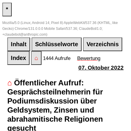
*
Mozilla/5.0 (Linux; Android 14; Pixel 8) AppleWebKit/537.36 (KHTML, like
Gecko) Chrome/131.0.0.0 Mobile Safari/537.36; ClaudeBot/1.0;
+claudebot@anthropic.com)
Inhalt
Schlüsselworte
Verzeichnis
Index
⌂
1444 Aufrufe
Bewertung
07. Oktober 2022
⌂
Öffentlicher Aufruf:
Gesprächsteilnehmerin für
Podiumsdiskussion über
Geldsystem, Zinsen und
abrahamitische Religionen
gesucht