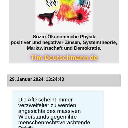
Sozio-Ökonomische Physik
positiver und negativer Zinsen, Systemtheorie,
Marktwirtschaft und Demokratie.
T
i
m
-
D
e
u
t
s
c
h
m
a
n
n
.
d
e
29. Januar 2024, 13:24:43
Die AfD scheint immer
verzweifelter zu werden
angesichts des massiven
Widerstands gegen ihre
menschenrechtsverachtende