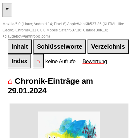
*
Mozilla/5.0 (Linux; Android 14; Pixel 8) AppleWebKit/537.36 (KHTML, like
Gecko) Chrome/131.0.0.0 Mobile Safari/537.36; ClaudeBot/1.0;
+claudebot@anthropic.com)
Inhalt
Schlüsselworte
Verzeichnis
Index
⌂
keine Aufrufe
Bewertung
⌂
Chronik-Einträge am
29.01.2024