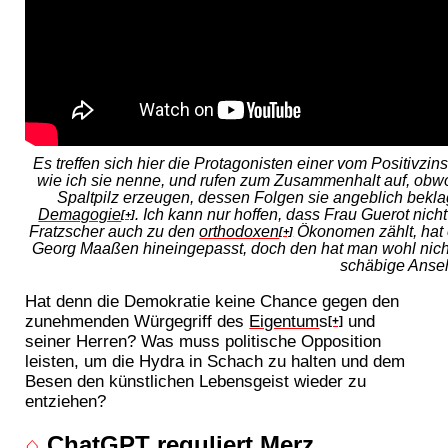
Es treffen sich hier die Protagonisten einer vom Positivz
wie ich sie nenne, und rufen zum Zusammenhalt auf, obwo
Spaltpilz erzeugen, dessen Folgen sie angeblich bekla
Demagogie
. Ich kann nur hoffen, dass Frau Guerot nic
[+]
Fratzscher auch zu den
orthodoxen
Ökonomen zählt, hat 
[+]
Georg Maaßen hineingepasst, doch den hat man wohl nicht 
schäbige Anseh
Hat denn die Demokratie keine Chance gegen den
zunehmenden Würgegriff des
Eigentum
s
und
[+]
seiner Herren? Was muss politische Opposition
leisten, um die Hydra in Schach zu halten und dem
Besen den künstlichen Lebensgeist wieder zu
entziehen?
⌂
ChatGPT reguliert Merz