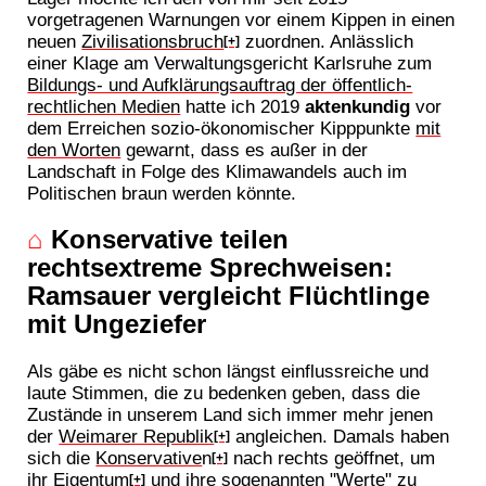
vorgetragenen Warnungen vor einem Kippen in einen
neuen
Zivilisationsbruch
zuordnen. Anlässlich
[+]
einer Klage am Verwaltungsgericht Karlsruhe zum
Bildungs- und Aufklärungsauftrag der öffentlich-
rechtlichen Medien
hatte ich 2019
aktenkundig
vor
dem Erreichen sozio-ökonomischer Kipppunkte
mit
den Worten
gewarnt, dass es außer in der
Landschaft in Folge des Klimawandels auch im
Politischen braun werden könnte.
⌂
Konservative teilen
rechtsextreme Sprechweisen:
Ramsauer vergleicht Flüchtlinge
mit Ungeziefer
Als gäbe es nicht schon längst einflussreiche und
laute Stimmen, die zu bedenken geben, dass die
Zustände in unserem Land sich immer mehr jenen
der
Weimarer Republik
angleichen. Damals haben
[+]
sich die
Konservative
n
nach rechts geöffnet, um
[+]
ihr
Eigentum
und ihre sogenannten "Werte" zu
[+]