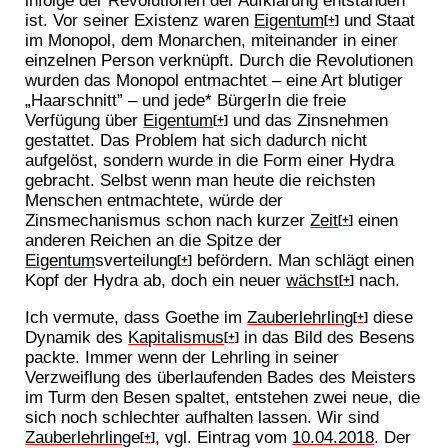
infolge der Revolutionen der Aufklärung entstanden
ist. Vor seiner Existenz waren
Eigentum
und Staat
[+]
im Monopol, dem Monarchen, miteinander in einer
einzelnen Person verknüpft. Durch die Revolutionen
wurden das Monopol entmachtet – eine Art blutiger
„Haarschnitt” – und jede* BürgerIn die freie
Verfügung über
Eigentum
und das Zinsnehmen
[+]
gestattet. Das Problem hat sich dadurch nicht
aufgelöst, sondern wurde in die Form einer Hydra
gebracht. Selbst wenn man heute die reichsten
Menschen entmachtete, würde der
Zinsmechanismus schon nach kurzer
Zeit
einen
[+]
anderen Reichen an die Spitze der
Eigentum
sverteilung
befördern. Man schlägt einen
[+]
Kopf der Hydra ab, doch ein neuer
wächst
nach.
[+]
Ich vermute, dass Goethe im
Zauberlehrling
diese
[+]
Dynamik des
Kapitalismus
in das Bild des Besens
[+]
packte. Immer wenn der Lehrling in seiner
Verzweiflung des überlaufenden Bades des Meisters
im Turm den Besen spaltet, entstehen zwei neue, die
sich noch schlechter aufhalten lassen. Wir sind
Zauberlehrling
e
, vgl. Eintrag vom
10.04.2018
. Der
[+]