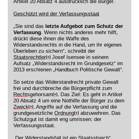
Artikel 20 Absatz 4 ausdrücklich die Bürger.
Geschützt wird der Verfassungsstaat
„Sie sind das
letzte Aufgebot zum Schutz der
Verfassung
. Wenn nichts anderes mehr hilft,
drückt diese ihnen die Waffe des
Widerstandsrechts in die Hand, um ihr eigenes
Überleben zu sichern“, schreibt der
Staatsrechtler
Josef Isensee in seinem
[+]
Aufsatz „Widerstandsrecht im Grundgesetz“ im
2013 erschienen „Handbuch Politische Gewalt“.
So setze das Widerstandrecht private Gewalt
frei und durchbreche die Bürgerpflicht zum
Recht
sgehorsam
. Das Ziel: Es geht in Artikel
[+]
20 Absatz 4 um eine Nothilfe der Bürger zu dem
Zweck
, Angriffe auf die Verfassung und die
[+]
grundgesetzliche
Ordnung
abzuwehren. Das
[+]
Schutzgut ist damit eng umrissen: der
Verfassungsstaat.
„Der Widerstandsfall ist ein Staatsstreich“