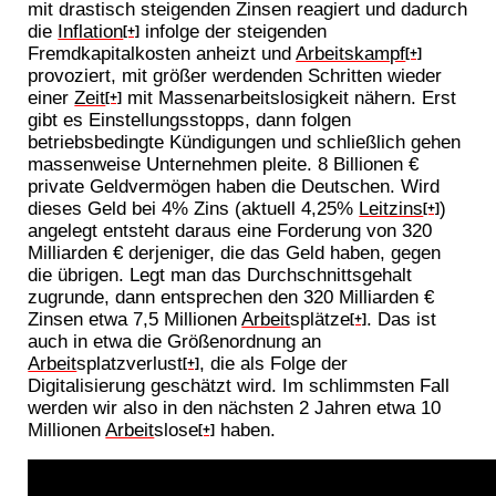
mit drastisch steigenden Zinsen reagiert und dadurch
die
Inflation
infolge der steigenden
[+]
Fremdkapitalkosten anheizt und
Arbeitskampf
[+]
provoziert, mit größer werdenden Schritten wieder
einer
Zeit
mit Massenarbeitslosigkeit nähern. Erst
[+]
gibt es Einstellungsstopps, dann folgen
betriebsbedingte Kündigungen und schließlich gehen
massenweise Unternehmen pleite. 8 Billionen €
private Geldvermögen haben die Deutschen. Wird
dieses Geld bei 4% Zins (aktuell 4,25%
Leitzins
)
[+]
angelegt entsteht daraus eine Forderung von 320
Milliarden € derjeniger, die das Geld haben, gegen
die übrigen. Legt man das Durchschnittsgehalt
zugrunde, dann entsprechen den 320 Milliarden €
Zinsen etwa 7,5 Millionen
Arbeit
splätze
. Das ist
[+]
auch in etwa die Größenordnung an
Arbeit
splatzverlust
, die als Folge der
[+]
Digitalisierung geschätzt wird. Im schlimmsten Fall
werden wir also in den nächsten 2 Jahren etwa 10
Millionen
Arbeit
slose
haben.
[+]