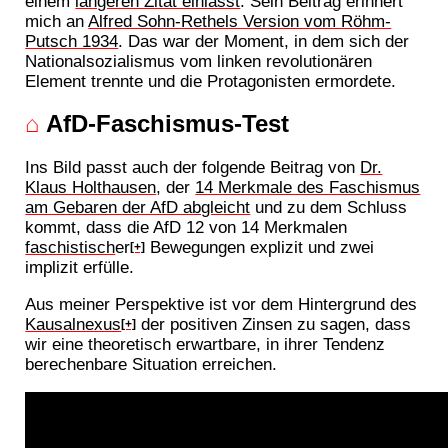
einem
längeren Zitat einlässt
. Sein Beitrag erinnert
mich an
Alfred Sohn-Rethels Version vom Röhm-
Putsch 1934
. Das war der Moment, in dem sich der
Nationalsozialismus vom linken revolutionären
Element trennte und die Protagonisten ermordete.
⌂
AfD-Faschismus-Test
Ins Bild passt auch der folgende Beitrag von
Dr.
Klaus Holthausen
, der
14 Merkmale des Faschismus
am Gebaren der AfD abgleicht
und zu dem Schluss
kommt, dass die AfD 12 von 14 Merkmalen
faschistisch
er
Bewegungen explizit und zwei
[+]
implizit erfülle.
Aus meiner Perspektive ist vor dem Hintergrund des
Kausalnexus
der positiven Zinsen zu sagen, dass
[+]
wir eine theoretisch erwartbare, in ihrer Tendenz
berechenbare Situation erreichen.