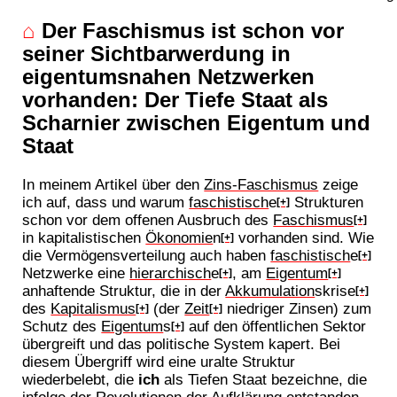
⌂
Der Faschismus ist schon vor
seiner Sichtbarwerdung in
eigentumsnahen Netzwerken
vorhanden: Der Tiefe Staat als
Scharnier zwischen Eigentum und
Staat
In meinem Artikel über den
Zins-Faschismus
zeige
ich auf, dass und warum
faschistisch
e
Strukturen
[+]
schon vor dem offenen Ausbruch des
Faschismus
[+]
in kapitalistischen
Ökonomie
n
vorhanden sind. Wie
[+]
die Vermögensverteilung auch haben
faschistisch
e
[+]
Netzwerke eine
hierarchisch
e
, am
Eigentum
[+]
[+]
anhaftende Struktur, die in der
Akkumulation
skrise
[+]
des
Kapitalismus
(der
Zeit
niedriger Zinsen) zum
[+]
[+]
Schutz des
Eigentum
s
auf den öffentlichen Sektor
[+]
übergreift und das politische System kapert. Bei
diesem Übergriff wird eine uralte Struktur
wiederbelebt, die
ich
als Tiefen Staat bezeichne, die