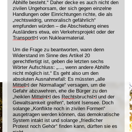
Abhilfe besteht.“ Daher decke es auch nicht den
zivilen Ungehorsam, der sich gegen einzelne
Handlungen oder Einrichtungen richte, die als
„rechtswidrig, unmoralisch gefährlich“
empfunden würden – die Abschiebung eines
Ausländers etwa, ein Verkehrsprojekt oder der
Transport
von Nuklearmaterial.
[+]
Um die Frage zu beantworten, wann denn
Widerstand im Sinne des Artikel 20
gerechtfertigt ist, geben die letzten sechs
Wörter Aufschluss: „..., wenn andere Abhilfe
nicht möglich ist.“ Es geht also um den
absoluten Ausnahmefall: Es müssten „alle
Mittel
der Normallage“ versagen, um die
[+]
Gefahr abzuwehren, ehe die Bürger zu den
„heiklen
Mittel
n
des
Recht
sbruchs
und der
[+]
[+]
Gewaltsamkeit greifen“, betont Isensee. Doch
solange „Konflikte noch in zivilen Formen“
ausgetragen werden können, das demokratische
System intakt ist und solange „friedlicher
Protest noch Gehör“ finden kann, dürften sie es
nicht.