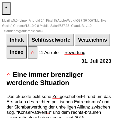
*
Mozilla/5.0 (Linux; Android 14; Pixel 8) AppleWebKit/537.36 (KHTML, like
Gecko) Chrome/131.0.0.0 Mobile Safari/537.36; ClaudeBot/1.0;
+claudebot@anthropic.com)
Inhalt
Schlüsselworte
Verzeichnis
Index
⌂
11 Aufrufe
Bewertung
31. Juli 2023
⌂
Eine immer brenzliger
werdende Situation
Das aktuelle politische
Zeit
geschehen
rund um das
[+]
Erstarken des rechten politischen Extremismus' und
der Sichtbarwerdung der unheiligen Allianz zwischen
sog. "
Konservative
n
" und dem rechts-braunen
[+]
Lager möchte ich den von mir seit 2015