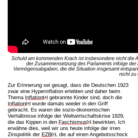
Schuld am kommenden Krach ist insbesondere nicht die Am
der Zusammensetzung des Parlaments infolge der 
Vermögensabgaben, die die Situation insgesamt entspa
nicht zu
Zur Erinnerung sei gesagt, dass die Deutschen 1923
zwar eine Hyperinflation erlebten und daher beim
Thema
Inflation
gebrannte Kinder sind, doch die
[+]
Inflation
wurde damals wieder in den Griff
[+]
gebracht. Es waren die sozio-ökonomischen
Verhältnisse infolge der Weltwirtschaftskrise 1929,
die das Kippen in den
Faschismus
bewirkten. Ich
[+]
erwähne dies, weil wir uns heute infolge der irren
Zinspolitik der
EZB
, die auf einen Angebotsschock
[+]