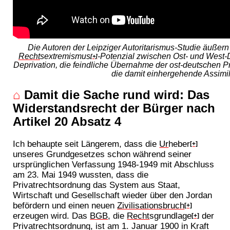
Die Autoren der Leipziger Autoritarismus-Studie äußern
Recht
sextremismus
-Potenzial zwischen Ost- und West-De
[+]
Deprivation, die feindliche Übernahme der ost-deutschen P
die damit einhergehende Assimil
⌂
Damit die Sache rund wird: Das
Widerstandsrecht der Bürger nach
Artikel 20 Absatz 4
Ich behaupte seit Längerem, dass die
Ur
heber
[+]
unseres Grundgesetzes schon während seiner
ursprünglichen Verfassung 1948-1949 mit Abschluss
am 23. Mai 1949 wussten, dass die
Privatrechtsordnung das System aus Staat,
Wirtschaft und Gesellschaft wieder über den Jordan
befördern und einen neuen
Zivilisationsbruch
[+]
erzeugen wird. Das
BGB
, die
Recht
sgrundlage
der
[+]
Privatrechtsordnung, ist am 1. Januar 1900 in Kraft