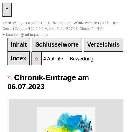
*
Mozilla/5.0 (Linux; Android 14; Pixel 8) AppleWebKit/537.36 (KHTML, like
Gecko) Chrome/131.0.0.0 Mobile Safari/537.36; ClaudeBot/1.0;
+claudebot@anthropic.com)
Inhalt
Schlüsselworte
Verzeichnis
Index
⌂
4 Aufrufe
Bewertung
⌂
Chronik-Einträge am
06.07.2023