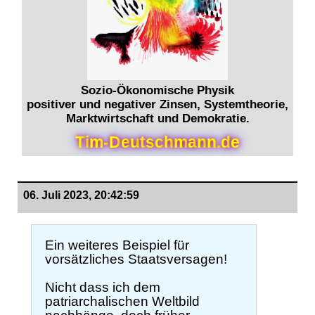
Sozio-Ökonomische Physik
positiver und negativer Zinsen, Systemtheorie,
Marktwirtschaft und Demokratie.
T
i
m
-
D
e
u
t
s
c
h
m
a
n
n
.
d
e
06. Juli 2023, 20:42:59
Ein weiteres Beispiel für
vorsätzliches Staatsversagen!
Nicht dass ich dem
patriarchalischen Weltbild