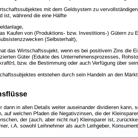
irtschaftssubjektes mit dem Geldsystem zu vervollständigen
 ist, während die eine Hälfte
eldanlage,
das Kaufen von (Produktions- bzw. Investitions-) Gütern z
ubsistenzzwecken (Selbsterhalt),
t das Wirtschaftssujekt, wenn es bei positivem Zins die Ei
izierten Güter (Edukte des Unternehmensprozesses, Rohstof
kraft
, bzw. die Bestimmung oder auch Verfügung über sei
[+]
haftssubjektes entstehen durch sein Handeln an den Märkt
nsflüsse
ir dann in allen Details weiter auseinander dividieren kann, s
n, auf welchen Pfaden die Negativzinsen, die der Kleinspare
nschen, der (auch, aber nicht nur) Kleinsparer ist, zurückke
mer, i.A. sowohl Leihnehmer als auch Leihgeber, Konsumen