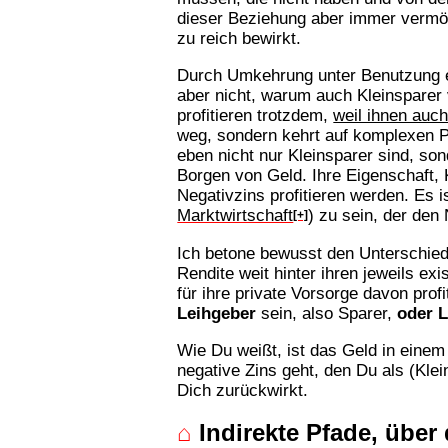
dieser Beziehung aber immer vermö
zu reich bewirkt.
Durch Umkehrung unter Benutzung ele
aber nicht, warum auch Kleinsparer 
profitieren trotzdem,
weil ihnen auc
weg, sondern kehrt auf komplexen Pf
eben nicht nur Kleinsparer sind, s
Borgen von Geld. Ihre Eigenschaft,
Negativzins profitieren werden. Es i
Marktwirtschaft
) zu sein, der den
[+]
Ich betone bewusst den Unterschied 
Rendite weit hinter ihren jeweils ex
für ihre private Vorsorge davon pro
Leihgeber
sein, also Sparer,
oder 
Wie Du weißt, ist das Geld in einem
negative Zins geht, den Du als (Klei
Dich zurückwirkt.
⌂
Indirekte Pfade, über 