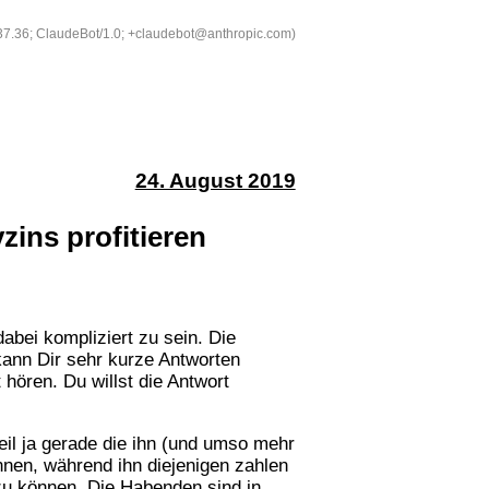
537.36; ClaudeBot/1.0; +claudebot@anthropic.com)
24. August 2019
ins profitieren
abei kompliziert zu sein. Die
kann Dir sehr kurze Antworten
 hören. Du willst die Antwort
weil ja gerade die ihn (und umso mehr
nnen, während ihn diejenigen zahlen
u können. Die Habenden sind in