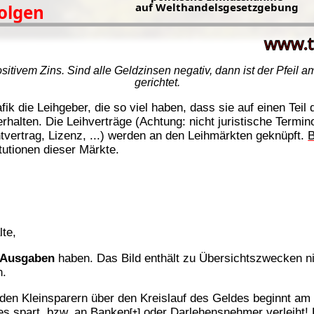
sitivem Zins. Sind alle Geldzinsen negativ, dann ist der Pfeil 
gerichtet.
ik die Leihgeber, die so viel haben, dass sie auf einen Teil
halten. Die Leihverträge (Achtung: nicht juristische Termino
tvertrag, Lizenz, ...) werden an den Leihmärkten geknüpft.
tutionen dieser Märkte.
lte,
Ausgaben
haben. Das Bild enthält zu Übersichtszwecken nic
n.
en Kleinsparern über den Kreislauf des Geldes beginnt am K
 es spart, bzw. an
Banken
oder Darlehensnehmer verleiht! 
[+]