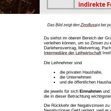
Das Bild zeigt den
Zinsfluss
bei po
[+]
Du siehst im oberen Bereich der Graf
verleihen können, um so Zinsen zu er
Darlehensvertrag, Mietvertrag, Pach
Intermediäre der Leihwirtschaft
Insti
Die Leihnehmer sind
die privaten Haushalte,
die Unternehmen
und die öffentlichen Hausha
die jeweils für sich
Einnahmen
und
die in dieser Betrachtung wichtigste
Die Rückkehr der Negativzinsen zu d
Negativzinsen Geld verliert, weil er