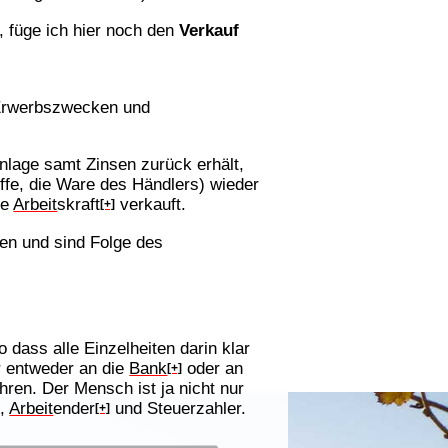
, füge ich hier noch den
Verkauf
u Erwerbszwecken und
nlage samt Zinsen zurück erhält,
fe, die Ware des Händlers) wieder
ne
Arbeit
skraft
verkauft.
[+]
en und sind Folge des
o dass alle Einzelheiten darin klar
r entweder an die
Bank
oder an
[+]
hren. Der Mensch ist ja nicht nur
t,
Arbeit
ender
und Steuerzahler.
[+]