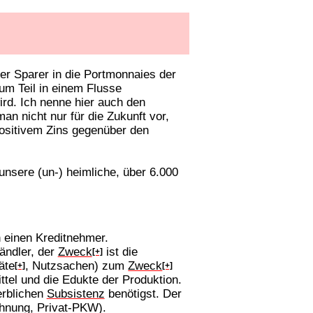
der Sparer in die Portmonnaies der
um Teil in einem Flusse
ird. Ich nenne hier auch den
an nicht nur für die Zukunft vor,
positivem Zins gegenüber den
nsere (un-) heimliche, über 6.000
 einen Kreditnehmer.
ändler, der
Zweck
ist die
[+]
äte
, Nutzsachen) zum
Zweck
[+]
[+]
ttel und die Edukte der Produktion.
erblichen
Subsistenz
benötigst. Der
hnung, Privat-PKW).