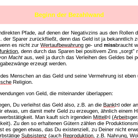
Beginn der Bezahlwand
 indirekten Pfade, auf denen der Negativzins aus den Rollen 
der Sparer zurückfließt, denn das Geld ist ja bekanntlich z
wenn es nicht zur
Wertaufbewahrung
ge- und
miss
braucht w
funktion
, denn durch das Sparen bei positivem Zins „sorgt” m
von Macht
aus, weil ja durch das Verleihen des Geldes bei 
ngabezwänge erzeugt werden.
 des Menschen an das Geld und seine Vermehrung ist eben u
tische
Religion.
erwendungen von Geld, die miteinander überlappen:
egen, Du verleihst das Geld also, z.B. an die
Bank
oder an
[+]
r etwas, um damit mehr Geld zu erzeugen, ähnlich einem H
erbstätigkeit. Man kauft sich irgendein
Mittel
(
Arbeit
sger
[+]
eit). Zu den so erhaltenen Gütern zählen die Produktionsmi
t es gegen etwas, das Du existenziell, zu Deiner nicht erw
erbstätige
Subsistenz
(auch
Reproduktion
, z.B. Nahrung, Wo