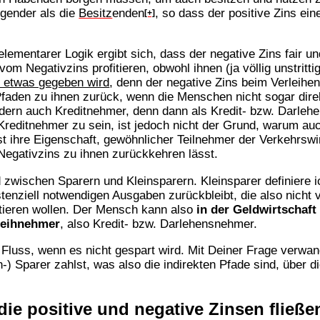
gender als die
Besitz
enden
, so dass der positive Zins e
[+]
mentarer Logik ergibt sich, dass der negative Zins fair und
vom Negativzins profitieren, obwohl ihnen (ja völlig unstri
h etwas gegeben wird
, denn der negative Zins beim Verleihen 
aden zu ihnen zurück, wenn die Menschen nicht sogar direkt
ondern auch Kreditnehmer, denn dann als Kredit- bzw. Darle
 Kreditnehmer zu sein, ist jedoch nicht der Grund, warum a
st ihre Eigenschaft, gewöhnlicher Teilnehmer der Verkehrswi
 Negativzins zu ihnen zurückkehren lässt.
zwischen Sparern und Kleinsparern. Kleinsparer definiere ic
istenziell notwendigen Ausgaben zurückbleibt, die also nicht
fitieren wollen. Der Mensch kann also
in der Geldwirtschaft
Leihnehmer
, also Kredit- bzw. Darlehensnehmer.
 Fluss, wenn es nicht gespart wird. Mit Deiner Frage verwand
n-) Sparer zahlst, was also die indirekten Pfade sind, über d
die positive und negative Zinsen fließe