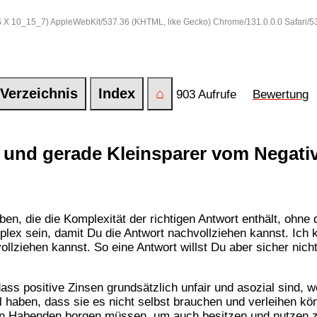
 OS X 10_15_7) AppleWebKit/537.36 (KHTML, like Gecko) Chrome/131.0.0.0 Safari/
Verzeichnis
Index
⌂
903 Aufrufe
Bewertung
und gerade Kleinsparer vom Negativz
n, die die Komplexität der richtigen Antwort enthält, ohne d
ex sein, damit Du die Antwort nachvollziehen kannst. Ich 
llziehen kannst. So eine Antwort willst Du aber sicher nicht
dass positive Zinsen grundsätzlich unfair und asozial sind, 
 haben, dass sie es nicht selbst brauchen und verleihen kö
en Habenden borgen müssen, um auch besitzen und nutzen z