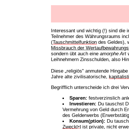
Interessant und wichtig (!) sind die
Teilnehmer des Währungsraums incl. 
(
Tauschmittelfunktion
des Geldes), 
Missbrauch der Wertaufbewahrungs
sondern übt auch eine
amorphe Art 
Leihnehmern Zinsschulden, also Hi
Diese „religiös” anmutende Hingabe
Jahre alte zivilisatorische,
kapitalis
Begrifflich unterscheide ich drei V
Sparen:
festverzinslich anl
Investieren:
Du tauschst Di
Vermehrung von Geld durch Erw
des Gelderwerbs (Erwerbstätigk
Konsum(ption):
Du tauschs
Zweck
ist private, nicht erw
[+]