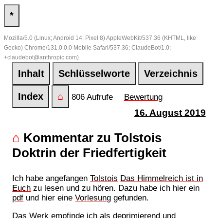
*
Mozilla/5.0 (Linux; Android 14; Pixel 8) AppleWebKit/537.36 (KHTML, like
Gecko) Chrome/131.0.0.0 Mobile Safari/537.36; ClaudeBot/1.0;
+claudebot@anthropic.com)
Inhalt
Schlüsselworte
Verzeichnis
Index
⌂
806 Aufrufe
Bewertung
16. August 2019
⌂
Kommentar zu Tolstois
Doktrin der Friedfertigkeit
Ich habe angefangen
Tolstois
Das Himmelreich ist in
Euch
zu lesen und zu hören. Dazu habe ich hier ein
pdf
und hier eine
Vorlesung
gefunden.
Das Werk empfinde ich als deprimierend und