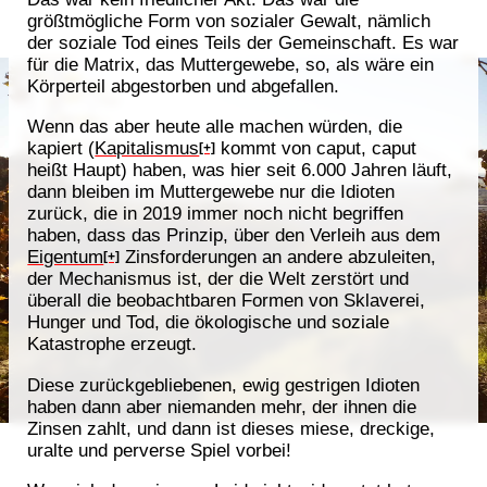
größtmögliche Form von sozialer Gewalt, nämlich
der soziale Tod eines Teils der Gemeinschaft. Es war
für die Matrix, das Muttergewebe, so, als wäre ein
Körperteil abgestorben und abgefallen.
Wenn das aber heute alle machen würden, die
kapiert (
Kapitalismus
kommt von caput, caput
[+]
heißt Haupt) haben, was hier seit 6.000 Jahren läuft,
dann bleiben im Muttergewebe nur die Idioten
zurück, die in 2019 immer noch nicht begriffen
haben, dass das Prinzip, über den Verleih aus dem
Eigentum
Zinsforderungen an andere abzuleiten,
[+]
der Mechanismus ist, der die Welt zerstört und
überall die beobachtbaren Formen von Sklaverei,
Hunger und Tod, die ökologische und soziale
Katastrophe erzeugt.
Diese zurückgebliebenen, ewig gestrigen Idioten
haben dann aber niemanden mehr, der ihnen die
Zinsen zahlt, und dann ist dieses miese, dreckige,
uralte und perverse Spiel vorbei!