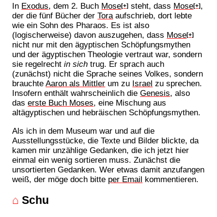
In
Exodus
, dem 2. Buch
Mose
steht, dass
Mose
,
[+]
[+]
der die fünf Bücher der
Tora
aufschrieb, dort lebte
wie ein Sohn des Pharaos. Es ist also
(logischerweise) davon auszugehen, dass
Mose
[+]
nicht nur mit den ägyptischen Schöpfungsmythen
und der ägyptischen Theologie vertraut war, sondern
sie regelrecht
in sich
trug. Er sprach auch
(zunächst) nicht die Sprache seines Volkes, sondern
brauchte
Aaron als Mittler
um zu
Israel
zu sprechen.
Insofern enthält wahrscheinlich die
Genesis
, also
das
erste Buch Moses
, eine Mischung aus
altägyptischen und hebräischen Schöpfungsmythen.
Als ich in dem Museum war und auf die
Ausstellungsstücke, die Texte und Bilder blickte, da
kamen mir unzählige Gedanken, die ich jetzt hier
einmal ein wenig sortieren muss. Zunächst die
unsortierten Gedanken. Wer etwas damit anzufangen
weiß, der möge doch bitte
per Email
kommentieren.
⌂
Schu