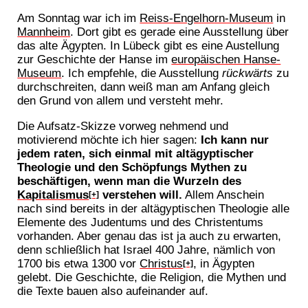
Am Sonntag war ich im
Reiss-Engelhorn-Museum
in
Mannheim
. Dort gibt es gerade eine Ausstellung über
das alte Ägypten. In Lübeck gibt es eine Austellung
zur Geschichte der Hanse im
europäischen Hanse-
Museum
. Ich empfehle, die Ausstellung
rückwärts
zu
durchschreiten, dann weiß man am Anfang gleich
den Grund von allem und versteht mehr.
Die Aufsatz-Skizze vorweg nehmend und
motivierend möchte ich hier sagen:
Ich kann nur
jedem raten, sich einmal mit altägyptischer
Theologie und den Schöpfungs Mythen zu
beschäftigen, wenn man die Wurzeln des
Kapitalismus
verstehen will.
Allem Anschein
[+]
nach sind bereits in der altägyptischen Theologie alle
Elemente des Judentums und des Christentums
vorhanden. Aber genau das ist ja auch zu erwarten,
denn schließlich hat Israel 400 Jahre, nämlich von
1700 bis etwa 1300 vor
Christus
, in Ägypten
[+]
gelebt. Die Geschichte, die Religion, die Mythen und
die Texte bauen also aufeinander auf.