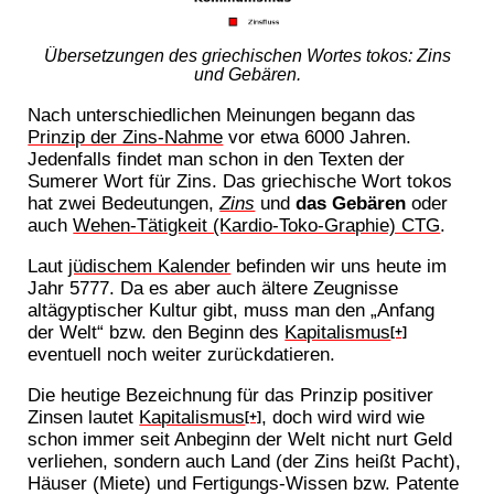
Übersetzungen des griechischen Wortes tokos: Zins
und Gebären.
Nach unterschiedlichen Meinungen begann das
Prinzip der Zins-Nahme
vor etwa 6000 Jahren.
Jedenfalls findet man schon in den Texten der
Sumerer Wort für Zins. Das griechische Wort tokos
hat zwei Bedeutungen,
Zins
und
das Gebären
oder
auch
Wehen-Tätigkeit (Kardio-Toko-Graphie) CTG
.
Laut
jüdischem Kalender
befinden wir uns heute im
Jahr 5777. Da es aber auch ältere Zeugnisse
altägyptischer Kultur gibt, muss man den „Anfang
der Welt“ bzw. den Beginn des
Kapitalismus
[+]
eventuell noch weiter zurückdatieren.
Die heutige Bezeichnung für das Prinzip positiver
Zinsen lautet
Kapitalismus
, doch wird wird wie
[+]
schon immer seit Anbeginn der Welt nicht nurt Geld
verliehen, sondern auch Land (der Zins heißt Pacht),
Häuser (Miete) und Fertigungs-Wissen bzw. Patente