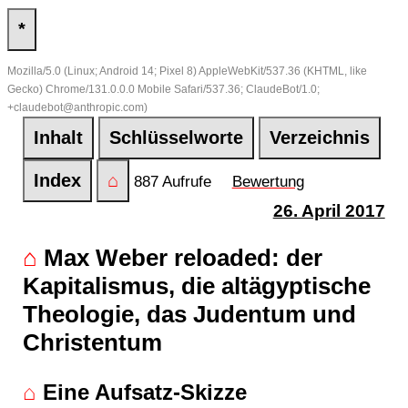
*
Mozilla/5.0 (Linux; Android 14; Pixel 8) AppleWebKit/537.36 (KHTML, like
Gecko) Chrome/131.0.0.0 Mobile Safari/537.36; ClaudeBot/1.0;
+claudebot@anthropic.com)
Inhalt
Schlüsselworte
Verzeichnis
Index
⌂
887 Aufrufe
Bewertung
26. April 2017
⌂
Max Weber reloaded: der
Kapitalismus, die altägyptische
Theologie, das Judentum und
Christentum
⌂
Eine Aufsatz-Skizze