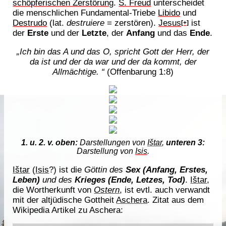
schöpferischen Zerstörung
.
S. Freud
unterscheidet
die menschlichen Fundamental-Triebe
Libido
und
Destrudo
(lat.
destruiere
= zerstören).
Jesus
ist
[+]
der
Erste
und der
Letzte
, der
Anfang
und das
Ende
.
„Ich bin das A und das O, spricht Gott der Herr, der
da ist und der da war und der da kommt, der
Allmächtige. “
(Offenbarung 1:8)
1. u. 2. v. oben:
Darstellungen von
Ištar
,
unteren 3:
Darstellung von
Isis
.
Ištar
(
Isis
?) ist die
Göttin des
Sex (Anfang, Erstes,
Leben)
und des
Krieges (Ende, Letzes, Tod)
.
Ištar
,
die Wortherkunft von
Ostern
, ist evtl. auch verwandt
mit der altjüdische Gottheit
Aschera
. Zitat aus dem
Wikipedia Artikel zu Aschera: