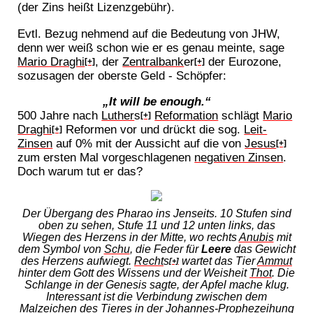
(der Zins heißt Lizenzgebühr).
Evtl. Bezug nehmend auf die Bedeutung von JHW,
denn wer weiß schon wie er es genau meinte, sage
Mario Draghi
, der
Zentralbank
er
der Eurozone,
[+]
[+]
sozusagen der oberste Geld - Schöpfer:
„It will be enough.“
500 Jahre nach
Luther
s
Reformation
schlägt
Mario
[+]
Draghi
Reformen vor und drückt die sog.
Leit-
[+]
Zinsen
auf 0% mit der Aussicht auf die von
Jesus
[+]
zum ersten Mal vorgeschlagenen
negativen Zinsen
.
Doch warum tut er das?
Der Übergang des Pharao ins Jenseits. 10 Stufen sind
oben zu sehen, Stufe 11 und 12 unten links, das
Wiegen des Herzens in der Mitte, wo rechts
Anubis
mit
dem Symbol von
Schu
, die Feder für
Leere
das Gewicht
des Herzens aufwiegt.
Recht
s
wartet das Tier
Ammut
[+]
hinter dem Gott des Wissens und der Weisheit
Thot
. Die
Schlange in der Genesis sagte, der Apfel mache klug.
Interessant ist die Verbindung zwischen dem
Malzeichen des Tieres in der Johannes-Prophezeihung