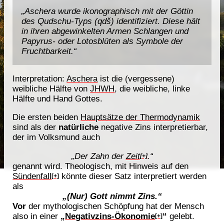
„Aschera wurde ikonographisch mit der Göttin
des Qudschu-Typs (qdš) identifiziert. Diese hält
in ihren abgewinkelten Armen Schlangen und
Papyrus- oder Lotosblüten als Symbole der
Fruchtbarkeit.“
Interpretation:
Aschera
ist die (vergessene)
weibliche Hälfte von
JHWH
, die weibliche, linke
Hälfte und Hand Gottes.
Die ersten beiden
Hauptsätze der Thermodynamik
sind als der
natürliche
negative Zins interpretierbar,
der im Volksmund auch
„Der Zahn der
Zeit
.“
[+]
genannt wird. Theologisch, mit Hinweis auf den
Sündenfall
könnte dieser Satz interpretiert werden
[+]
als
„(Nur) Gott nimmt Zins.“
Vor
der mythologischen Schöpfung hat der Mensch
also in einer
„
Negativzins-Ökonomie
“
gelebt.
[+]