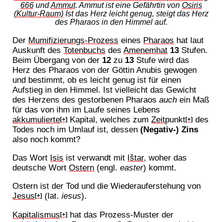
666
und
Ammut
. Ammut ist eine Gefährtin von
Osiris
(Kultur-Raum)
Ist das Herz leicht genug, steigt das Herz
des Pharaos in den Himmel auf.
Der
Mumifizierungs-Prozess
eines
Pharaos
hat laut
Auskunft des
Totenbuchs
des
Amenemhat
13
Stufen.
Beim Übergang von der
12
zu
13
Stufe wird das
Herz des Pharaos von der Göttin Anubis gewogen
und bestimmt, ob es leicht genug ist für einen
Aufstieg in den Himmel. Ist vielleicht das Gewicht
des Herzens des gestorbenen Pharaos
auch
ein Maß
für das von ihm im Laufe seines Lebens
akkumulierte
Kapital, welches zum
Zeit
punkt
des
[+]
[+]
Todes noch im Umlauf ist, dessen
(Negativ-) Zins
also noch kommt?
Das Wort
Isis
ist verwandt mit
Ištar
, woher das
deutsche Wort
Ostern
(engl.
easter
) kommt.
Ostern ist der Tod und die Wiederauferstehung von
Jesus
(lat.
iesus
).
[+]
Kapitalismus
hat das Prozess-Muster der
[+]