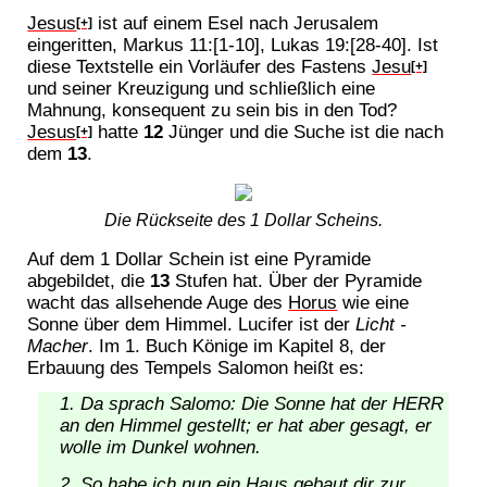
Jesus
ist auf einem Esel nach Jerusalem
[+]
eingeritten, Markus 11:[1-10], Lukas 19:[28-40]. Ist
diese Textstelle ein Vorläufer des Fastens
Jesu
[+]
und seiner Kreuzigung und schließlich eine
Mahnung, konsequent zu sein bis in den Tod?
Jesus
hatte
12
Jünger und die Suche ist die nach
[+]
dem
13
.
Die Rückseite des 1 Dollar Scheins.
Auf dem 1 Dollar Schein ist eine Pyramide
abgebildet, die
13
Stufen hat. Über der Pyramide
wacht das allsehende Auge des
Horus
wie eine
Sonne über dem Himmel. Lucifer ist der
Licht -
Macher
. Im 1. Buch Könige im Kapitel 8, der
Erbauung des Tempels Salomon heißt es:
Da sprach Salomo: Die Sonne hat der HERR
an den Himmel gestellt; er hat aber gesagt, er
wolle im Dunkel wohnen.
So habe ich nun ein Haus gebaut dir zur