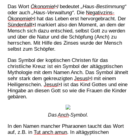
Das Wort
Ökonomie
bedeutet
„Haus-Bestimmung“
[+]
oder auch
„Haus-Verwaltung“
. Die
Negativzins-
Ökonomie
hat das Leben erst hervorgebracht. Der
[+]
Sündenfall
markiert also den Moment, an dem der
[+]
Mensch sich dazu entschied, selbst Gott zu werden
und über die Natur und die Schöpfung (Anch) zu
herrschen. Mit Hilfe des Zinses wurde der Mensch
selbst zum Schöpfer.
Das Symbol der koptischen Christen für das
christliche Kreuz ist ein Symbol der altägyptischen
Mythologie mit dem Namen Anch. Das Symbol ähnelt
sehr stark dem gekreuzigten
Jesus
mit einem
[+]
Heiligenschein.
Jesus
ist das Kind Gottes und eine
[+]
Hingabe an diesen Gott so wie die Frauen die Kinder
gebären.
Das
Anch
-Symbol.
In den Namen mancher Pharaonen taucht das Wort
auf, z.B. in
Tut anch amun
. In altägyptischen