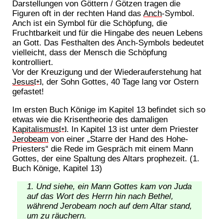
Darstellungen von Göttern / Götzen tragen die
Figuren oft in der rechten Hand das
Anch
-Symbol.
Anch ist ein Symbol für die Schöpfung, die
Fruchtbarkeit und für die Hingabe des neuen Lebens
an Gott. Das Festhalten des Anch-Symbols bedeutet
vielleicht, dass der Mensch die Schöpfung
kontrolliert.
Vor der Kreuzigung und der Wiederauferstehung hat
Jesus
, der Sohn Gottes, 40 Tage lang vor Ostern
[+]
gefastet!
Im ersten Buch Könige im Kapitel 13 befindet sich so
etwas wie die Krisentheorie des damaligen
Kapitalismus
. In Kapitel 13 ist unter dem Priester
[+]
Jerobeam
von einer „Starre der Hand des Hohe-
Priesters“ die Rede im Gespräch mit einem Mann
Gottes, der eine Spaltung des Altars prophezeit. (1.
Buch Könige, Kapitel 13)
Und siehe, ein Mann Gottes kam von Juda
auf das Wort des Herrn hin nach Bethel,
während Jerobeam noch auf dem Altar stand,
um zu räuchern.