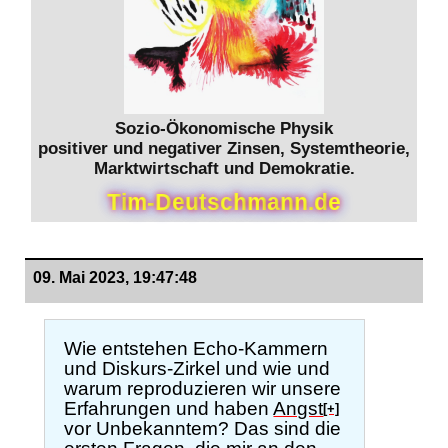
Sozio-Ökonomische Physik
positiver und negativer Zinsen, Systemtheorie,
Marktwirtschaft und Demokratie.
T
i
m
-
D
e
u
t
s
c
h
m
a
n
n
.
d
e
09. Mai 2023, 19:47:48
Wie entstehen Echo-Kammern
und Diskurs-Zirkel und wie und
warum reproduzieren wir unsere
Erfahrungen und haben
Angst
[+]
vor Unbekanntem? Das sind die