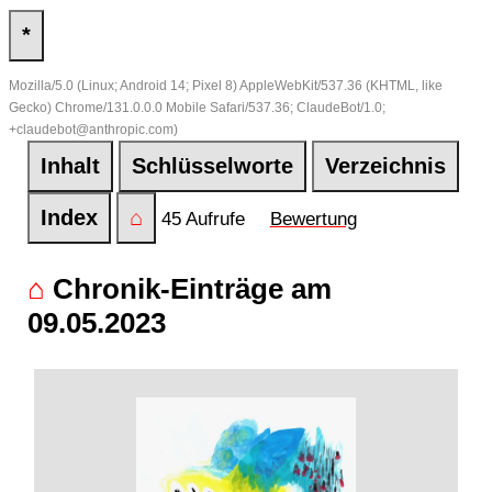
*
Mozilla/5.0 (Linux; Android 14; Pixel 8) AppleWebKit/537.36 (KHTML, like
Gecko) Chrome/131.0.0.0 Mobile Safari/537.36; ClaudeBot/1.0;
+claudebot@anthropic.com)
Inhalt
Schlüsselworte
Verzeichnis
Index
⌂
45 Aufrufe
Bewertung
⌂
Chronik-Einträge am
09.05.2023