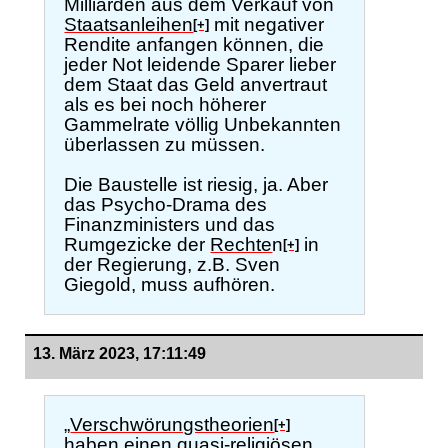
Milliarden aus dem Verkauf von
Staatsanleihen
mit negativer
[+]
Rendite anfangen können, die
jeder Not leidende Sparer lieber
dem Staat das Geld anvertraut
als es bei noch höherer
Gammelrate völlig Unbekannten
überlassen zu müssen.
Die Baustelle ist riesig, ja. Aber
das Psycho-Drama des
Finanzministers und das
Rumgezicke der
Rechte
n
in
[+]
der Regierung, z.B. Sven
Giegold, muss aufhören.
13. März 2023, 17:11:49
„
Verschwörungstheorien
[+]
haben einen quasi-religiösen