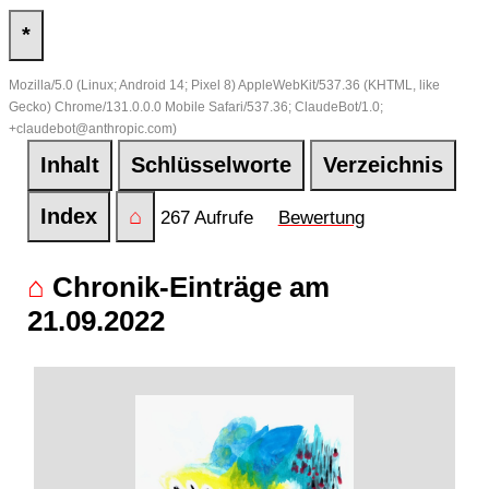
*
Mozilla/5.0 (Linux; Android 14; Pixel 8) AppleWebKit/537.36 (KHTML, like
Gecko) Chrome/131.0.0.0 Mobile Safari/537.36; ClaudeBot/1.0;
+claudebot@anthropic.com)
Inhalt
Schlüsselworte
Verzeichnis
Index
⌂
267 Aufrufe
Bewertung
⌂
Chronik-Einträge am
21.09.2022