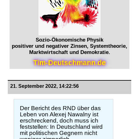
Sozio-Ökonomische Physik
positiver und negativer Zinsen, Systemtheorie,
Marktwirtschaft und Demokratie.
T
i
m
-
D
e
u
t
s
c
h
m
a
n
n
.
d
e
21. September 2022, 14:22:56
Der Bericht des RND über das
Leben von Alexej Nawalny ist
erschreckend, doch muss ich
feststellen: In Deutschland wird
mit politischen Gegnern nicht