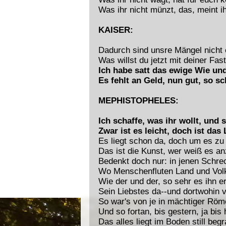
Was ihr nicht münzt, das, meint ihr
KAISER:
Dadurch sind unsre Mängel nicht e
Was willst du jetzt mit deiner Fas
Ich habe satt das ewige Wie un
Es fehlt an Geld, nun gut, so sc
MEPHISTOPHELES:
Ich schaffe, was ihr wollt, und 
Zwar ist es leicht, doch ist das
Es liegt schon da, doch um es zu
Das ist die Kunst, wer weiß es a
Bedenkt doch nur: in jenen Schre
Wo Menschenfluten Land und Volk
Wie der und der, so sehr es ihn e
Sein Liebstes da--und dortwohin v
So war's von je in mächtiger Rö
Und so fortan, bis gestern, ja bis 
Das alles liegt im Boden still beg