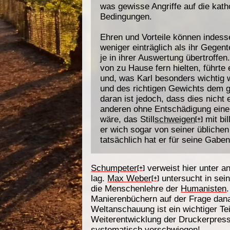
was gewisse Angriffe auf die katho
Bedingungen.
Ehren und Vorteile können indess
weniger einträglich als ihr Gegent
je in ihrer Auswertung übertroffen
von zu Hause fern hielten, führt
und, was Karl besonders wichtig w
und des richtigen Gewichts dem g
daran ist jedoch, dass dies nicht
anderen ohne Entschädigung einen
wäre, das Still
schweigen
mit bil
[+]
er wich sogar von seiner üblichen
tatsächlich hat er für seine Gabe
Schumpeter
verweist hier unter 
[+]
lag.
Max Weber
untersucht in sei
[+]
die Menschenlehre der
Humanisten
Manierenbüchern auf der Frage dana
Weltanschauung ist ein wichtiger Te
Weiterentwicklung der Druckerpresse)
systematisch verschwiegen!