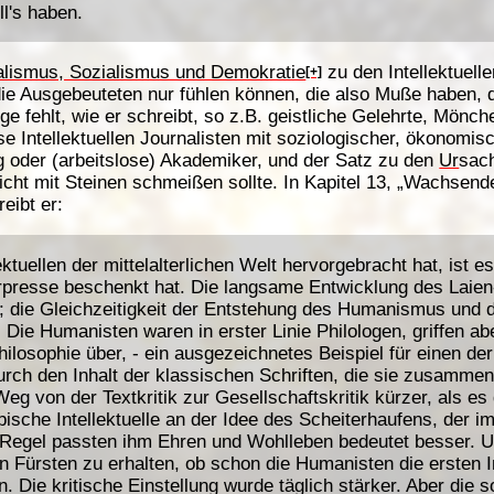
ll's haben.
alismus, Sozialismus und Demokratie
zu den Intellektuelle
[+]
e Ausgebeuteten nur fühlen können, die also Muße haben, 
nge fehlt, wie er schreibt, so z.B. geistliche Gelehrte, Mön
e Intellektuellen Journalisten mit soziologischer, ökonomisc
ng oder (arbeitslose) Akademiker, und der Satz zu den
Ur
sac
icht mit Steinen schmeißen sollte. In Kapitel 13, „Wachsend
reibt er:
tuellen der mittelalterlichen Welt hervorgebracht hat, ist e
erpresse beschenkt hat. Die langsame Entwicklung des Laien-
 die Gleichzeitigkeit der Entstehung des Humanismus und 
. Die Humanisten waren in erster Linie Philologen, griffen ab
Philosophie über, - ein ausgezeichnetes Beispiel für einen d
urch den Inhalt der klassischen Schriften, die sie zusamme
r Weg von der Textkritik zur Gesellschaftskritik kürzer, als e
ische Intellektuelle an der Idee des Scheiterhaufens, der 
Regel passten ihm Ehren und Wohlleben bedeutet besser. U
n Fürsten zu erhalten, ob schon die Humanisten die ersten In
Die kritische Einstellung wurde täglich stärker. Aber die so