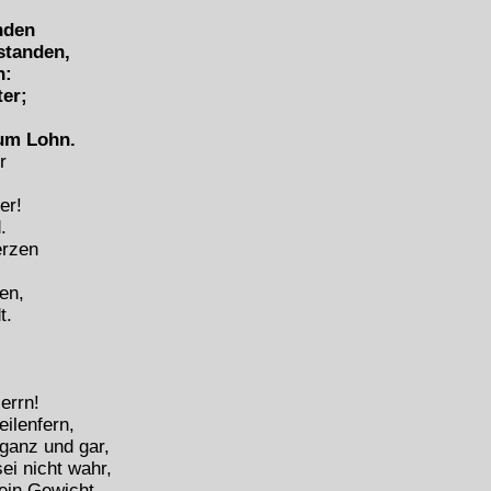
nden
standen,
n:
ter;
um Lohn.
r
er!
.
erzen
en,
t.
errn!
eilenfern,
 ganz und gar,
sei nicht wahr,
kein Gewicht,