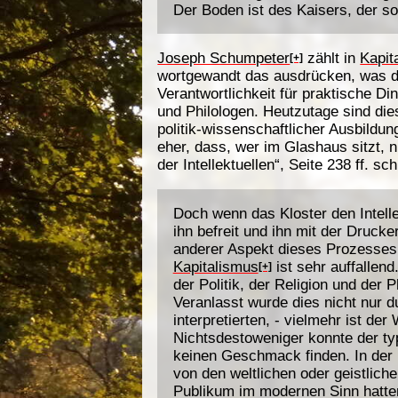
Der Boden ist des Kaisers, der so
Joseph Schumpeter
zählt in
Kapit
[+]
wortgewandt das ausdrücken, was di
Verantwortlichkeit für praktische Di
und Philologen. Heutzutage sind dies
politik-wissenschaftlicher Ausbildu
eher, dass, wer im Glashaus sitzt, n
der Intellektuellen“, Seite 238 ff. sch
Doch wenn das Kloster den Intellek
ihn befreit und ihn mit der Druck
anderer Aspekt dieses Prozesses;
Kapitalismus
ist sehr auffallend
[+]
der Politik, der Religion und der 
Veranlasst wurde dies nicht nur d
interpretierten, - vielmehr ist de
Nichtsdestoweniger konnte der typ
keinen Geschmack finden. In der 
von den weltlichen oder geistliche
Publikum im modernen Sinn hatten. 