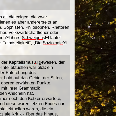
n all diejenigen, die zwar
denen es aber andererseits an
che, Sophisten, Philosophen, Rhetoren
her, volkswirtschaftlicher oder
hen
ihres
Schweigen
s
lautet
[+]
[+]
e Feindseligkeit“, „Die
Soziologie
[+]
s der
Kapitalismus
gewesen, der
[+]
Intellektuellen war bloß ein
der Entstehung des
er bald auf das Gebiet der Sitten,
er oberen erwähnten Punkte.
n mit ihrer Grammatik
s den Anschein hat.
immer noch den Ketzer erwartete,
nd diese waren letzten Endes nur
tellektuellen waren, die ein
ziale Kritik - über das hinaus,