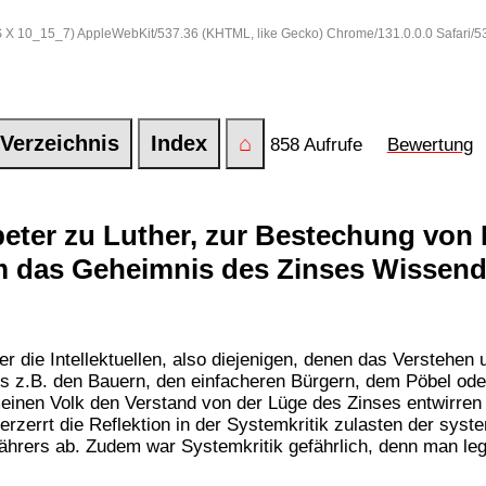
 OS X 10_15_7) AppleWebKit/537.36 (KHTML, like Gecko) Chrome/131.0.0.0 Safari/
Verzeichnis
Index
⌂
858 Aufrufe
Bewertung
er zu Luther, zur Bestechung von In
 das Geheimnis des Zinses Wissend
mer die Intellektuellen, also diejenigen, denen das Versteh
ls z.B. den Bauern, den einfacheren Bürgern, dem Pöbel o
einen Volk den Verstand von der Lüge des Zinses entwirren
rzerrt die Reflektion in der Systemkritik zulasten der syst
nährers ab. Zudem war Systemkritik gefährlich, denn man leg