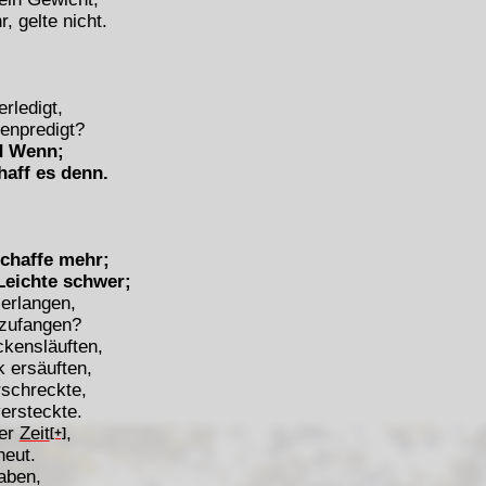
, gelte nicht.
rledigt,
tenpredigt?
d Wenn;
haff es denn.
schaffe mehr;
 Leichte schwer;
 erlangen,
nzufangen?
ckensläuften,
 ersäuften,
rschreckte,
ersteckte.
mer
Zeit
,
[+]
heut.
raben,