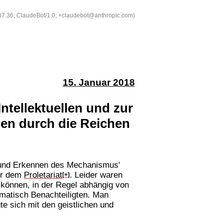
537.36; ClaudeBot/1.0; +claudebot@anthropic.com)
15. Januar 2018
tellektuellen und zur
en durch die Reichen
en und Erkennen des Mechanismus'
der dem
Proletariat
. Leider waren
[+]
 können, in der Regel abhängig von
ematisch Benachteiligten. Man
te sich mit den geistlichen und