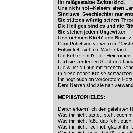
Ihr mißgestaltet Zwitterkind.
Uns nicht so!--Kaisers alten La
Sind zwei Geschlechter nur ent
Sie stützen würdig seinen Thro
Die Heiligen sind es und die Rit
Sie stehen jedem Ungewitter
Und nehmen Kirch' und Staat z
Dem Pöbelsinn verworrner Geiste
Entwickelt sich ein Widerstand:
Die Ketzer sind's! die Hexenmeist
Und sie verderben Stadt und Land
Die willst du nun mit frechen Sch
In diese hohen Kreise schwärzen;
Ihr hegt euch an verderbtem Herz
Dem Narren sind sie nah verwand
MEPHISTOPHELES:
Daran erkenn' ich den gelehrten H
Was ihr nicht tastet, steht euch m
Was ihr nicht faßt, das fehlt euch
Was ihr nicht rechnet, glaubt ihr, 
Was ihr nicht wägt, hat für euch 