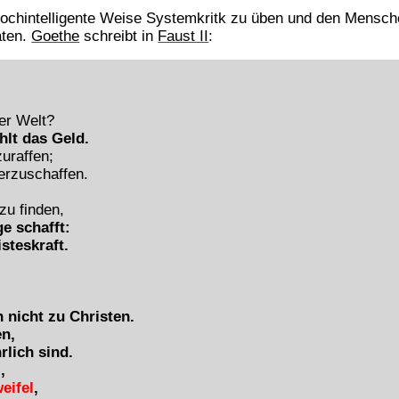
hochintelligente Weise Systemkritk zu üben und den Mensc
aten.
Goethe
schreibt in
Faust II
:
ser Welt?
hlt das Geld.
zuraffen;
erzuschaffen.
zu finden,
e schafft:
steskraft.
 nicht zu Christen.
n,
lich sind.
,
eifel
,