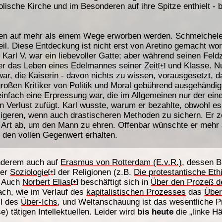
lische Kirche und im Besonderen auf ihre Spitze enthielt - b
en auf mehr als einem Wege erworben werden. Schmeichelei 
eil. Diese Entdeckung ist nicht erst von Aretino gemacht wor
. Karl V. war ein liebevoller Gatte; aber während seinen Fel
e er das Leben eines Edelmannes seiner
Zeit
und Klasse. Nu
[+]
ar, die Kaiserin - davon nichts zu wissen, vorausgesetzt, d
roßen Kritiker von Politik und Moral gebührend ausgehändigt
 einfach eine Erpressung war, die im Allgemeinen nur der ei
 Verlust zufügt. Karl wusste, warum er bezahlte, obwohl e
ligeren, wenn auch drastischeren Methoden zu sichern. Er ze
 Art ab, um den Mann zu ehren. Offenbar wünschte er mehr a
n den vollen Gegenwert erhalten.
anderem auch auf
Erasmus von Rotterdam (E.v.R.)
, dessen 
ner
Soziologie
der Religionen (z.B.
Die protestantische Eth
[+]
. Auch
Norbert Elias
beschäftigt sich in
Über den Prozeß der
[+]
ch, wie im Verlauf des
kapitalistischen Prozesses
das
Über
il des
Über-Ichs
, und Weltanschauung ist das wesentliche P
 tätigen Intellektuellen. Leider wird
bis heute
die „linke Hä