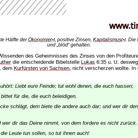
hte Hälfte der
Ökonomie
, positive Zinsen,
Kapitalismus
. Die
[+]
[+]
und „blöd“ gehalten.
 Wissenden des Geheimnisses des Zinses von den Profiteure
uther
die entscheidende Bibelstelle
Lukas
6:35 u. U. deswege
n, dem
Kurfürsten von Sachsen
, nicht verscherzen wollte. In
zuhört: Liebt eure Feinde; tut wohl denen, die euch hassen;
bittet für die, die euch beleidigen.
acke schlägt, dem biete die andere auch dar; und wer dir d
d wer dir das Deine nimmt, von dem fordere es nicht zurück.
die Leute tun sollen, so tut ihnen auch!