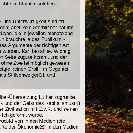
lühte nicht unter solchen
und Unterwürfigkeit sind oft
den; aber kein Sterblicher hat ihn
dzügen, die in jeweilen monatelang
n brauchte ja das Publikum -
ass Argumente der richtigen Art
 wurden. Karl bezahlte. Wichtig
nen Seite zugute kommt und der
s ohne Zweifel möglich gewesen
igte keinen Groll. Im Gegenteil,
ls Still
schweigen
, und
[+]
Bibel-Übersetzung
Luther
zugrunde
ik und der Geist des Kapitalismus
)
[+]
 Zivilisation
mit
E.v.R.
und seinen
-Ich
geformt wurde.
rodukt von in den Medien (die
lfte der
Ökonomie
“ in den Medien
[+]