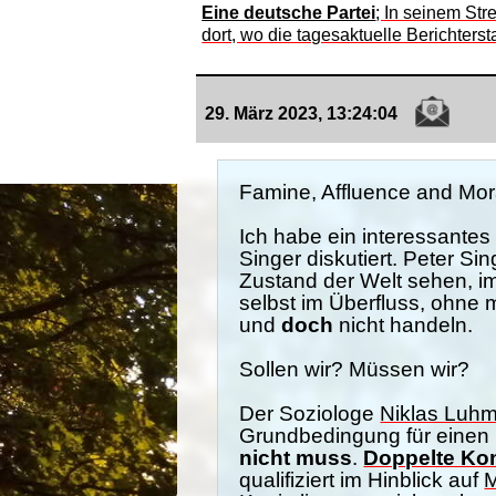
Eine deutsche Partei
; In seinem St
dort, wo die tagesaktuelle Berichterst
29. März 2023, 13:24:04
Famine, Affluence and Mor
Ich habe ein interessante
Singer diskutiert. Peter Si
Zustand der Welt sehen, i
selbst im Überfluss, ohne 
und
doch
nicht handeln.
Sollen wir? Müssen wir?
Der Soziologe
Niklas Luh
Grundbedingung für einen 
nicht muss
.
Doppelte Ko
qualifiziert im Hinblick auf
M