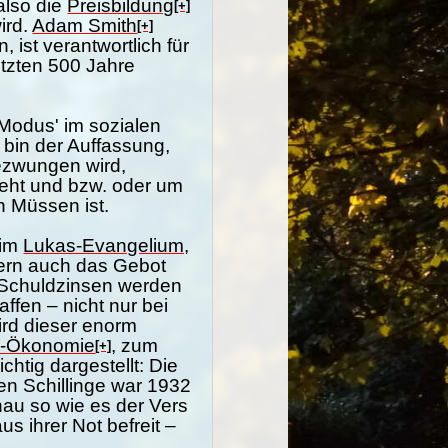
also die
Preisbildung
[+]
ird.
Adam Smith
[+]
, ist verantwortlich für
etzten 500 Jahre
Modus' im sozialen
h bin der Auffassung,
ezwungen wird,
eht und bzw. oder um
n Müssen ist.
im
Lukas-Evangelium,
dern auch das Gebot
 Schuldzinsen werden
ffen – nicht nur bei
wird dieser enorm
s-Ökonomie
, zum
[+]
ichtig dargestellt: Die
hen Schillinge war 1932
nau so wie es der Vers
 ihrer Not befreit –