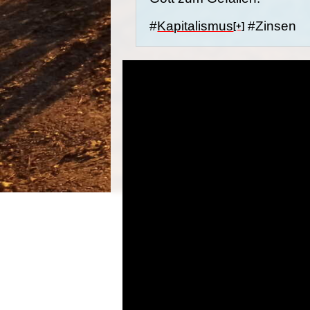
#
Kapitalismus
#Zinsen
[+]