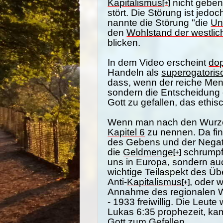
Kapitalismus
nicht geben
[+]
stört. Die Störung ist jedo
nannte die Störung "die
Un
den
Wohlstand der westlic
blicken.
In dem Video erscheint
dop
Handeln als
superogatoris
dass, wenn der reiche Men
sondern die Entscheidung
Gott zu gefallen, das ethi
Wenn man nach den Wurzeln
Kapitel 6
zu nennen. Da fin
des Gebens und der Negati
die
Geldmenge
schrumpfe
[+]
uns in Europa, sondern auc
wichtige Teilaspekt des 
Anti-
Kapitalismus
, oder 
[+]
Annahme des regionalen 
- 1933 freiwillig. Die Leu
Lukas 6:35 prophezeit, kam
Gott zum Gefallen.