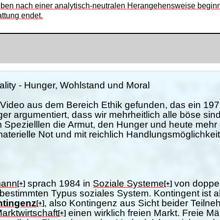
reben nach einer analytisch-neutralen Herangehensweise beginn
attung endet.
ality - Hunger, Wohlstand und Moral
s Video aus dem Bereich Ethik gefunden, das ein 19
nger argumentiert, dass wir mehrheitlich alle böse sin
m Spezielllen die Armut, den Hunger und heute mehr 
materielle Not und mit reichlich Handlungsmöglichkei
mann
sprach 1984 in
Soziale Systeme
von doppel
[+]
[+]
bestimmten Typus soziales System. Kontingent ist a
ntingenz
, also Kontingenz aus Sicht beider Teiln
[+]
arktwirtschaft
einen wirklich freien Markt. Freie M
[+]