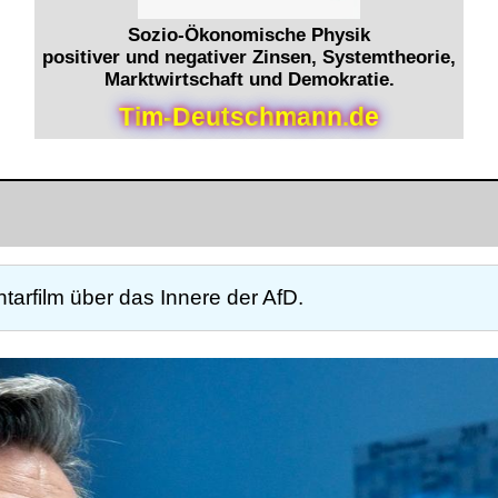
Sozio-Ökonomische Physik
positiver und negativer Zinsen, Systemtheorie,
Marktwirtschaft und Demokratie.
T
i
m
-
D
e
u
t
s
c
h
m
a
n
n
.
d
e
arfilm über das Innere der AfD.