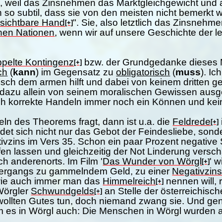
, weil das Zinsnehmen das Marktgleichgewicht und 
ch so subtil, dass sie von den meisten nicht bemerkt w
sichtbare Hand
". Sie, also letztlich das Zinsnehmen
[+]
hen Nationen
, wenn wir auf unsere Geschichte der l
pelte Kontingenz
bzw. der Grundgedanke dieses 
[+]
ch
(
kann
) im Gegensatz zu
obligatorisch
(
muss
). Ic
sch dem armen hilft und dabei von keinem dritten g
 dazu allein von seinem moralischen Gewissen ausg
sch korrekte Handeln immer noch ein Können und kei
 des Theorems fragt, dann ist u.a. die
Feldrede
[+]
det sich nicht nur das Gebot der Feindesliebe, son
vzins im Vers 35. Schon ein paar Prozent negative
n lassen und gleichzeitig der Not Linderung verscha
h anderenorts. Im Film '
Das Wunder von Wörgl
' 
[+]
Übergangs zu gammelndem Geld, zu einer
Negativzin
wie auch immer man das
Himmelreich
nennen will, r
[+]
Wörgler
Schwundgelds
an Stelle der österreichisc
[+]
te wollten Gutes tun, doch niemand zwang sie. Und ge
 es in Wörgl auch: Die Menschen in Wörgl wurden aus