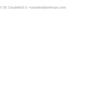
537.36; ClaudeBot/1.0; +claudebot@anthropic.com)