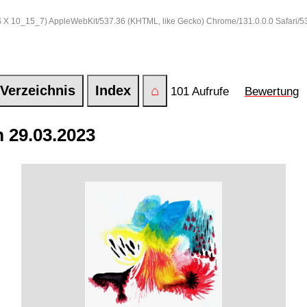
 OS X 10_15_7) AppleWebKit/537.36 (KHTML, like Gecko) Chrome/131.0.0.0 Safari/
Verzeichnis
Index
⌂
101 Aufrufe
Bewertung
 29.03.2023