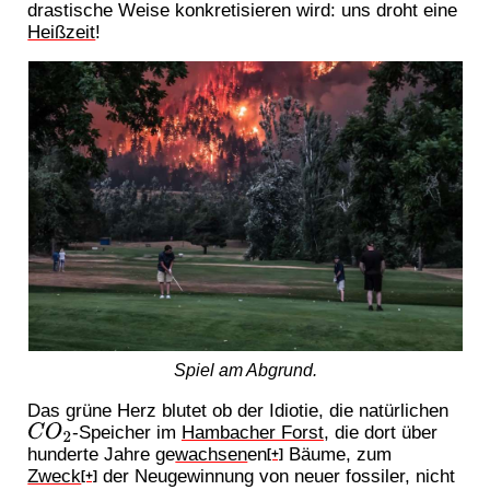
drastische Weise konkretisieren wird: uns droht eine
Heißzeit
!
Spiel am Abgrund.
Das grüne Herz blutet ob der Idiotie, die natürlichen
-Speicher im
Hambacher Forst
, die dort über
C
O
2
hunderte Jahre ge
wachsen
en
Bäume, zum
[+]
Zweck
der Neugewinnung von neuer fossiler, nicht
[+]