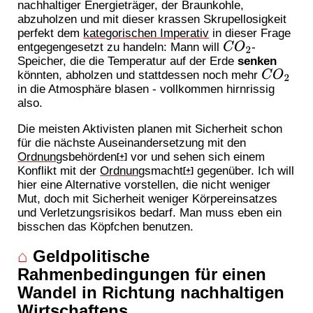
nachhaltiger Energieträger, der Braunkohle,
abzuholzen und mit dieser krassen Skrupellosigkeit
perfekt dem
kategorischen Imperativ
in dieser Frage
entgegengesetzt zu handeln: Mann will
-
C
O
2
Speicher, die die Temperatur auf der Erde
senken
könnten, abholzen und stattdessen noch mehr
C
O
2
in die Atmosphäre blasen - vollkommen hirnrissig
also.
Die meisten Aktivisten planen mit Sicherheit schon
für die nächste Auseinandersetzung mit den
Ordnung
sbehörden
vor und sehen sich einem
[+]
Konflikt mit der
Ordnung
smacht
gegenüber. Ich will
[+]
hier eine Alternative vorstellen, die nicht weniger
Mut, doch mit Sicherheit weniger Körpereinsatzes
und Verletzungsrisikos bedarf. Man muss eben ein
bisschen das Köpfchen benutzen.
⌂
Geldpolitische
Rahmenbedingungen für einen
Wandel in Richtung nachhaltigen
Wirtschaftens