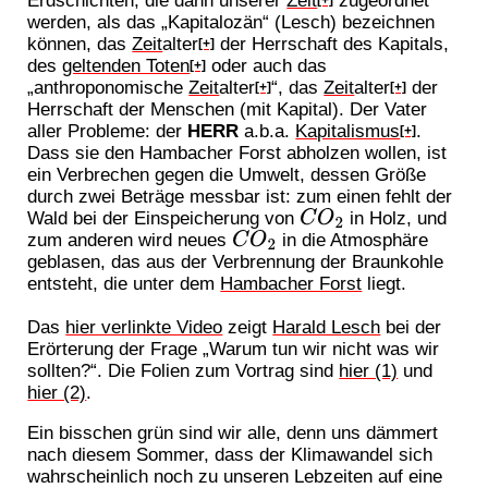
werden, als das „Kapitalozän“ (Lesch) bezeichnen
können, das
Zeit
alter
der Herrschaft des Kapitals,
[+]
des
geltenden Toten
oder auch das
[+]
„anthroponomische
Zeit
alter
“, das
Zeit
alter
der
[+]
[+]
Herrschaft der Menschen (mit Kapital). Der Vater
aller Probleme: der
HERR
a.b.a.
Kapitalismus
.
[+]
Dass sie den Hambacher Forst abholzen wollen, ist
ein Verbrechen gegen die Umwelt, dessen Größe
durch zwei Beträge messbar ist: zum einen fehlt der
Wald bei der Einspeicherung von
in Holz, und
C
O
2
zum anderen wird neues
in die Atmosphäre
C
O
2
geblasen, das aus der Verbrennung der Braunkohle
entsteht, die unter dem
Hambacher Forst
liegt.
Das
hier verlinkte Video
zeigt
Harald Lesch
bei der
Erörterung der Frage „Warum tun wir nicht was wir
sollten?“. Die Folien zum Vortrag sind
hier (1)
und
hier (2)
.
Ein bisschen grün sind wir alle, denn uns dämmert
nach diesem Sommer, dass der Klimawandel sich
wahrscheinlich noch zu unseren Lebzeiten auf eine