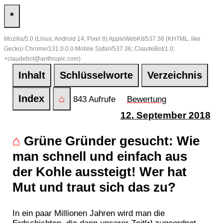
*
Mozilla/5.0 (Linux; Android 14; Pixel 8) AppleWebKit/537.36 (KHTML, like
Gecko) Chrome/131.0.0.0 Mobile Safari/537.36; ClaudeBot/1.0;
+claudebot@anthropic.com)
Inhalt
Schlüsselworte
Verzeichnis
Index
⌂
843 Aufrufe
Bewertung
12. September 2018
⌂
Grüne Gründer gesucht: Wie
man schnell und einfach aus
der Kohle aussteigt! Wer hat
Mut und traut sich das zu?
In ein paar Millionen Jahren wird man die
Erdschichten, die dann unserer
Zeit
zugeordnet
[+]