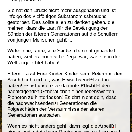
Sie hat den Druck nicht mehr ausgehalten und ist
infolge des vielfältigen Substanzmissbrauchs
gestorben. Das sollte allen zu denken geben, die
meinen, dass die Last für die Bewältigung der
Sünden der älteren Generationen auf die Schultern
von jungen Menschen gehört.
Widerliche, sture, alte Säcke, die nicht gehandelt
haben, weil es ihnen scheißegal war, was sie in der
Welt angerichtet haben!
Eltern: Lasst Eure Kinder Kinder sein. Bekommt den
Arsch hoch und tut, was Er
wachsen
e
zu tun
[+]
haben! Es ist unsere verdammte
Pflicht
den
[+]
nachfolgenden Generationen einen lebenswerten
Planeten zu hinterlassen! Es darf nicht sein, dass
die nach
wachsen
den
Generationen die
[+]
Folgeschäden der Versäumnisse der älteren
Generationen ausbaden.
Wenn es nicht anders geht, dann legt die
Arbeit
[+]
nieder und zeigt dieser Regierung, wo es lang geht!