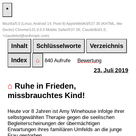
*
Mozilla/5.0 (Linux; Android 14; Pixel 8) AppleWebKit/537.36 (KHTML, like
Gecko) Chrome/131.0.0.0 Mobile Safari/537.36; ClaudeBot/1.0;
+claudebot@anthropic.com)
Inhalt
Schlüsselworte
Verzeichnis
Index
⌂
840 Aufrufe
Bewertung
23. Juli 2019
⌂
Ruhe in Frieden,
missbrauchtes Kind!
Heute vor 8 Jahren ist Amy Winehouse infolge ihrer
selbstgewählten Therapie gegen die seelischen
Begleiterscheinungen der übermächtigen
Erwartungen ihres familiären Umfelds an die junge
Frau gestorben.