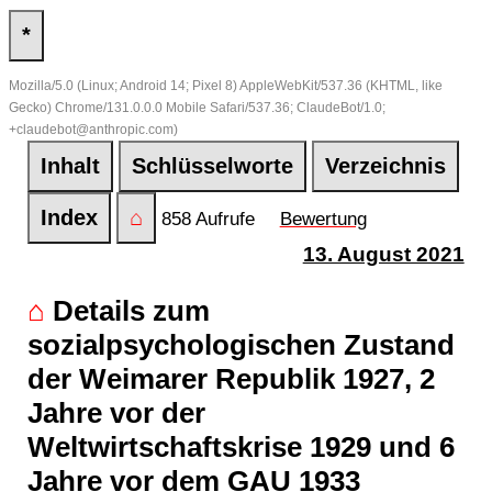
*
Mozilla/5.0 (Linux; Android 14; Pixel 8) AppleWebKit/537.36 (KHTML, like
Gecko) Chrome/131.0.0.0 Mobile Safari/537.36; ClaudeBot/1.0;
+claudebot@anthropic.com)
Inhalt
Schlüsselworte
Verzeichnis
Index
⌂
858 Aufrufe
Bewertung
13. August 2021
⌂
Details zum
sozialpsychologischen Zustand
der Weimarer Republik 1927, 2
Jahre vor der
Weltwirtschaftskrise 1929 und 6
Jahre vor dem GAU 1933