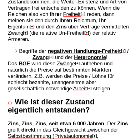
Zustandekommen, die Weiter-Existenz und Art von
Verträgen frei entscheiden zu können. Wenn die
Reichen also von
ihrer
Freiheit
reden, dann
[+]
meinen sie den durch
ihren
Reichtum,
ihr
Eigentum
und den
Zins
über Verträge vermittelten
[+]
Zwang
(die relative Un-
Freiheit
) der relativ
[+]
[+]
Ärmeren.
Begriffe der
negativen Handlungs-
Freiheit
/
→
[+]
Zwang
und der
Heteronomie
!
[+]
Das
BGE
wird diese
Zwänge
aufheben und
[+]
natürlich die Preise auf bestimmten Märkten
verändern. Z.B. werden die Preise / Löhne für
schlecht bezahlte, unangenehme aber
gesellschaftlich notwendige
Arbeit
steigen.
[+]
⌂
Wie ist dieser Zustand
eigentlich entstanden?
Zins, Zins, Zins, seit etwa 6.000 Jahren.
Der
Zins
greift
direkt
in das
Gleichgewicht zwischen der
Selbstbestimmung (
Privatautonomie
,
[+]