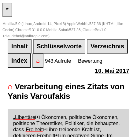
*
Mozilla/5.0 (Linux; Android 14; Pixel 8) AppleWebKit/537.36 (KHTML, like
Gecko) Chrome/131.0.0.0 Mobile Safari/537.36; ClaudeBot/1.0;
+claudebot@anthropic.com)
Inhalt
Schlüsselworte
Verzeichnis
Index
⌂
943 Aufrufe
Bewertung
10. Mai 2017
⌂
Verarbeitung eines Zitats von
Yanis Varoufakis
„
Libertäre
Ökonomen, politische Ökonomen,
[+]
politische Theoretiker, Politiker, die behaupten,
dass
Freiheit
ihre treibende Kraft ist,
[+]
definieren
Freiheit
im negativen Sinne. Im
[+]