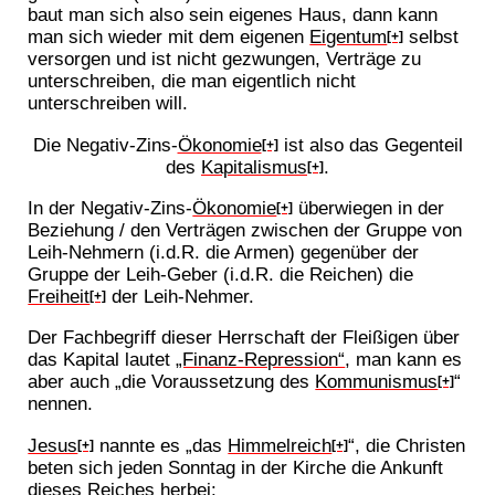
baut man sich also sein eigenes Haus, dann kann
man sich wieder mit dem eigenen
Eigentum
selbst
[+]
versorgen und ist nicht gezwungen, Verträge zu
unterschreiben, die man eigentlich nicht
unterschreiben will.
Die Negativ-Zins-
Ökonomie
ist also das Gegenteil
[+]
des
Kapitalismus
.
[+]
In der Negativ-Zins-
Ökonomie
überwiegen in der
[+]
Beziehung / den Verträgen zwischen der Gruppe von
Leih-Nehmern (i.d.R. die Armen) gegenüber der
Gruppe der Leih-Geber (i.d.R. die Reichen) die
Freiheit
der Leih-Nehmer.
[+]
Der Fachbegriff dieser Herrschaft der Fleißigen über
das Kapital lautet
„Finanz-Repression“
, man kann es
aber auch „die Voraussetzung des
Kommunismus
“
[+]
nennen.
Jesus
nannte es „das
Himmelreich
“, die Christen
[+]
[+]
beten sich jeden Sonntag in der Kirche die Ankunft
dieses Reiches herbei: