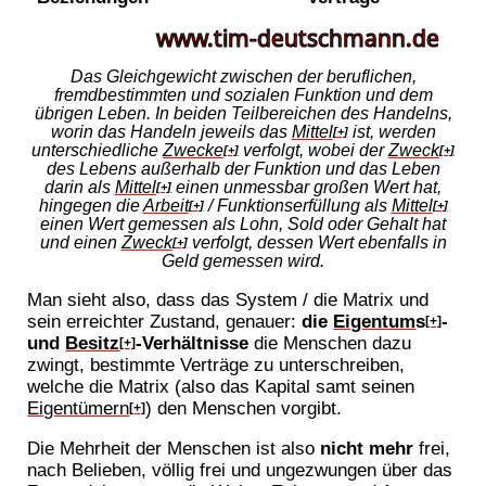
Das Gleichgewicht zwischen der beruflichen,
fremdbestimmten und sozialen Funktion und dem
übrigen Leben. In beiden Teilbereichen des Handelns,
worin das Handeln jeweils das
Mittel
ist, werden
[+]
unterschiedliche
Zwecke
verfolgt, wobei der
Zweck
[+]
[+]
des Lebens außerhalb der Funktion und das Leben
darin als
Mittel
einen unmessbar großen Wert hat,
[+]
hingegen die
Arbeit
/ Funktionserfüllung als
Mittel
[+]
[+]
einen Wert gemessen als Lohn, Sold oder Gehalt hat
und einen
Zweck
verfolgt, dessen Wert ebenfalls in
[+]
Geld gemessen wird.
Man sieht also, dass das System / die Matrix und
sein erreichter Zustand, genauer:
die
Eigentum
s
-
[+]
und
Besitz
-Verhältnisse
die Menschen dazu
[+]
zwingt, bestimmte Verträge zu unterschreiben,
welche die Matrix (also das Kapital samt seinen
Eigentümern
) den Menschen vorgibt.
[+]
Die Mehrheit der Menschen ist also
nicht mehr
frei,
nach Belieben, völlig frei und ungezwungen über das