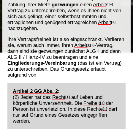
Zahlung ihrer Miete
gezwungen
einen
Arbeit
s
-
[+]
Vertrag zu unterschreiben, wenn es ihnen nicht von
sich aus gelingt, einer selbstbestimmten und
erträglichen und genügend ertragreichen
Arbeit
[+]
nachzugehen.
Ihre Vertragsfreiheit ist also eingeschränkt. Verlieren
sie, warum auch immer, ihren
Arbeit
s
-Vertrag,
[+]
dann sind sie gezwungen zunächst ALG I und dann
ALG II / Hartz-IV zu beantragen und eine
Eingliederungs-Vereinbarung
(das ist ein Vertrag)
zu unterschreiben. Das Grundgesetz erlaubt
aufgrund von
Artikel 2 GG Abs. 2
:
(2) Jeder hat das
Recht
auf Leben und
[+]
körperliche Unversehrtheit. Die
Freiheit
der
[+]
Person ist unverletzlich. In diese
Rechte
darf
[+]
nur auf Grund eines Gesetzes eingegriffen
werden.