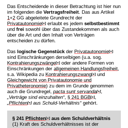
Das Entscheidende in dieser Betrachtung ist hier nun
im folgenden die
Vertragsfreiheit
. Das aus Artikel
1
+
2
GG abgeleitete Grundrecht der
Privatautonomie
erlaubt es jedem
selbstbestimmt
[+]
und
frei
sowohl über das Zustandekommen als auch
über die Art und den Inhalt von Verträgen
entscheiden zu dürfen.
Das
logische Gegenstück
der
Privatautonomie
[+]
sind Einschränkungen derselbigen (u.a. sog.
Kontrahierungszwänge
oder andere Formen von
[+]
Einschränkungen der
allgemeinen Handlungsfreiheit
,
s.a. Wikipedia zu
Kontrahierungszwang
und
[+]
Gleichgewicht von Privatautonomie und
Privatheteronomie
) zu dem im Grunde genommen
auch die Grundregel,
pacta sunt servanda
,
[+]
„Verträge sind einzuhalten“
,
§ 241 BGB
,
[+]
„
Pflichten
aus Schuld-Verhältnis“
gehört.
[+]
§ 241
Pflichten
aus dem Schuldverhältnis
[+]
(1) Kraft des Schuldverhältnisses ist der