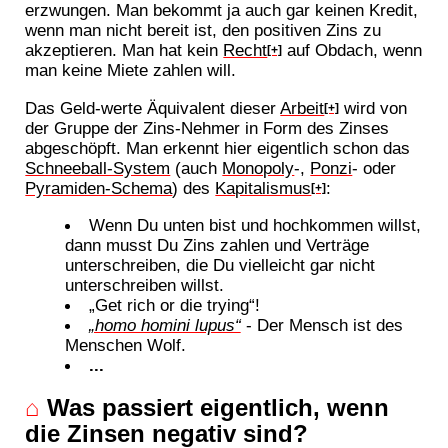
erzwungen. Man bekommt ja auch gar keinen Kredit,
wenn man nicht bereit ist, den positiven Zins zu
akzeptieren. Man hat kein
Recht
auf Obdach, wenn
[+]
man keine Miete zahlen will.
Das Geld-werte Äquivalent dieser
Arbeit
wird von
[+]
der Gruppe der Zins-Nehmer in Form des Zinses
abgeschöpft. Man erkennt hier eigentlich schon das
Schneeball-System
(auch
Monopoly
-,
Ponzi
- oder
Pyramiden-Schema
) des
Kapitalismus
:
[+]
Wenn Du unten bist und hochkommen willst,
dann musst Du Zins zahlen und Verträge
unterschreiben, die Du vielleicht gar nicht
unterschreiben willst.
„Get rich or die trying“!
„homo homini lupus“
- Der Mensch ist des
Menschen Wolf.
...
⌂
Was passiert eigentlich, wenn
die Zinsen negativ sind?