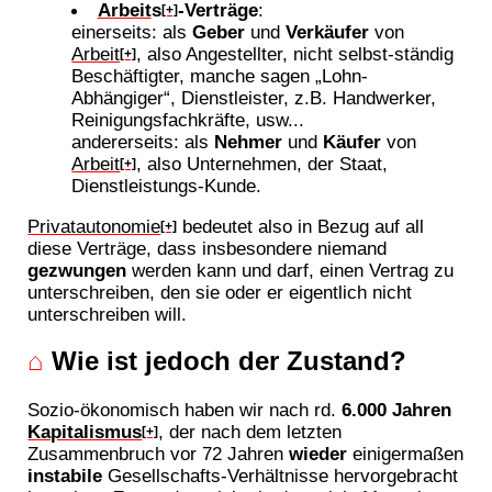
Arbeit
s
-Verträge
:
[+]
einerseits: als
Geber
und
Verkäufer
von
Arbeit
, also Angestellter, nicht selbst-ständig
[+]
Beschäftigter, manche sagen „Lohn-
Abhängiger“, Dienstleister, z.B. Handwerker,
Reinigungsfachkräfte, usw...
andererseits: als
Nehmer
und
Käufer
von
Arbeit
, also Unternehmen, der Staat,
[+]
Dienstleistungs-Kunde.
Privatautonomie
bedeutet also in Bezug auf all
[+]
diese Verträge, dass insbesondere niemand
gezwungen
werden kann und darf, einen Vertrag zu
unterschreiben, den sie oder er eigentlich nicht
unterschreiben will.
⌂
Wie ist jedoch der Zustand?
Sozio-ökonomisch haben wir nach rd.
6.000 Jahren
Kapitalismus
, der nach dem letzten
[+]
Zusammenbruch vor 72 Jahren
wieder
einigermaßen
instabile
Gesellschafts-Verhältnisse hervorgebracht