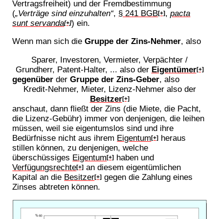
Vertragsfreiheit) und der Fremdbestimmung
(
„Verträge sind einzuhalten“
,
§ 241 BGB
,
pacta
[+]
sunt servanda
) ein.
[+]
Wenn man sich die
Gruppe der Zins-Nehmer
, also
Sparer, Investoren, Vermieter, Verpächter /
Grundherr, Patent-Halter, ... also der
Eigentümer
[+]
gegenüber
der
Gruppe der Zins-Geber
, also
Kredit-Nehmer, Mieter, Lizenz-Nehmer also der
Besitzer
[+]
anschaut, dann fließt der Zins (die Miete, die Pacht,
die Lizenz-Gebühr) immer von denjenigen, die leihen
müssen, weil sie eigentumslos sind und ihre
Bedürfnisse nicht aus ihrem
Eigentum
heraus
[+]
stillen können, zu denjenigen, welche
überschüssiges
Eigentum
haben und
[+]
Verfügungsrechte
an diesem eigentümlichen
[+]
Kapital an die
Besitzer
gegen die Zahlung eines
[+]
Zinses abtreten können.