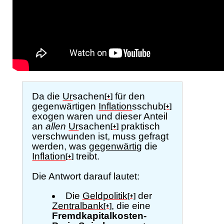
Da die
Ur
sachen
für den
[+]
gegenwärtigen
Inflation
sschub
[+]
exogen waren und dieser Anteil
an
allen
Ur
sachen
praktisch
[+]
verschwunden ist, muss gefragt
werden, was
gegenwärtig
die
Inflation
treibt.
[+]
Die Antwort darauf lautet:
Die
Geldpolitik
der
[+]
Zentralbank
, die eine
[+]
Fremdkapitalkosten-