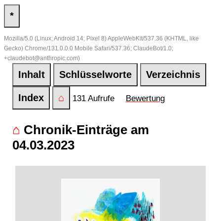
*
Mozilla/5.0 (Linux; Android 14; Pixel 8) AppleWebKit/537.36 (KHTML, like
Gecko) Chrome/131.0.0.0 Mobile Safari/537.36; ClaudeBot/1.0;
+claudebot@anthropic.com)
Inhalt
Schlüsselworte
Verzeichnis
Index
⌂
131 Aufrufe
Bewertung
⌂
Chronik-Einträge am
04.03.2023