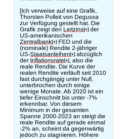
[Ich verweise auf eine Grafik,
Thorsten Polleit von Degussa
zur Verfügung gestellt hat. Die
Grafik zeigt den
Leitzins
der
[+]
US-amerikanischen
Zentralbank
FED und die
[+]
(nominale) Rendite 2-jähriger
US-
Staatsanleihen
abzüglich
[+]
der
Inflationsrate
, also die
[+]
reale Rendite. Die Kurve der
realen Rendite verläuft seit 2010
fast durchgängig unter Null,
unterbrochen durch einige
wenige Monate. Ab 2020 ist ein
tiefer Einschnitt bis unter -7%
erkennbar. Von diesem
Minimum in der gesamten
Spanne 2000-2023 an steigt die
reale Rendite auf gerade einmal
-2% an, scheint da gegenwärtig
jedoch zu stagnieren. Höhere