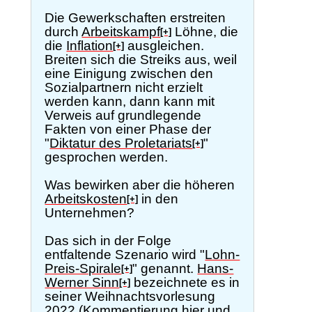
Die Gewerkschaften erstreiten
durch
Arbeitskampf
Löhne, die
[+]
die
Inflation
ausgleichen.
[+]
Breiten sich die Streiks aus, weil
eine Einigung zwischen den
Sozialpartnern nicht erzielt
werden kann, dann kann mit
Verweis auf grundlegende
Fakten von einer Phase der
"
Diktatur des Proletariats
"
[+]
gesprochen werden.
Was bewirken aber die höheren
Arbeitskosten
in den
[+]
Unternehmen?
Das sich in der Folge
entfaltende Szenario wird "
Lohn-
Preis-Spirale
" genannt.
Hans-
[+]
Werner Sinn
bezeichnete es in
[+]
seiner Weihnachtsvorlesung
2022 (Kommentierung
hier
und