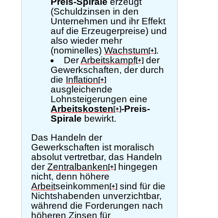
Preis-Spirale
erzeugt
(Schuldzinsen in den
Unternehmen und ihr Effekt
auf die Erzeugerpreise) und
also wieder mehr
(nominelles)
Wachstum
.
[+]
Der
Arbeitskampf
der
[+]
Gewerkschaften, der durch
die
Inflation
[+]
ausgleichende
Lohnsteigerungen eine
Arbeitskosten
-Preis-
[+]
Spirale
bewirkt.
Das Handeln der
Gewerkschaften ist moralisch
absolut vertretbar, das Handeln
der
Zentralbanken
hingegen
[+]
nicht, denn höhere
Arbeit
seinkommen
sind für die
[+]
Nichtshabenden unverzichtbar,
während die Forderungen nach
höheren Zinsen für