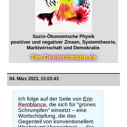
Sozio-Ökonomische Physik
positiver und negativer Zinsen, Systemtheorie,
Marktwirtschaft und Demokratie.
T
i
m
-
D
e
u
t
s
c
h
m
a
n
n
.
d
e
04. März 2023, 15:03:43
Ich folge auf der Seite von
Erin
Remblance
, die sich für "grünes
Schrumpfen" einsetzt – eine
Wortschöpfung, die das
Gegenteil von konventionellem