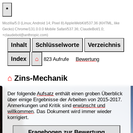
*
Mozilla/5.0 (Linux; Android 14; Pixel 8) AppleWebKit/537.36 (KHTML, like
Gecko) Chrome/131.0.0.0 Mobile Safari/537.36; ClaudeBot/1.0;
+claudebot@anthropic.com)
Inhalt
Schlüsselworte
Verzeichnis
Index
⌂
823 Aufrufe
Bewertung
⌂
Zins-Mechanik
Der folgende
Aufsatz
enthält einen groben Überblick
über einige Ergebnisse der Arbeiten von 2015-2017.
Anmerkungen und Kritik sind
erwünscht und
willkommen
. Das Dokument wird immer wieder
korrigiert.
Fragebogen zur Bewertung