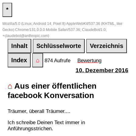
*
Mozilla/5.0 (Linux; Android 14; Pixel 8) AppleWebKit/537.36 (KHTML, like
Gecko) Chrome/131.0.0.0 Mobile Safari/537.36; ClaudeBot/1.0;
+claudebot@anthropic.com)
Inhalt
Schlüsselworte
Verzeichnis
Index
⌂
874 Aufrufe
Bewertung
10. Dezember 2016
⌂
Aus einer öffentlichen
facebook Konversation
Träumer, überall Träumer....
Ich schreibe Deinen Text immer in
Anführungsstrichen.