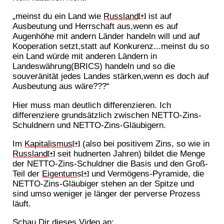
„meinst du ein Land wie
Russland
ist auf
[+]
Ausbeutung und Herrschaft aus,wenn es auf
Augenhöhe mit andern Länder handeln will und auf
Kooperation setzt,statt auf Konkurenz...meinst du so
ein Land würde mit anderen Ländern in
Landeswährung(BRICS) handeln und so die
souveränität jedes Landes stärken,wenn es doch auf
Ausbeutung aus wäre???“
Hier muss man deutlich differenzieren. Ich
differenziere grundsätzlich zwischen NETTO-Zins-
Schuldnern und NETTO-Zins-Gläubigern.
Im
Kapitalismus
(also bei positivem Zins, so wie in
[+]
Russland
seit hudnerten Jahren) bildet die Menge
[+]
der NETTO-Zins-Schuldner die Basis und den Groß-
Teil der
Eigentum
s
und Vermögens-Pyramide, die
[+]
NETTO-Zins-Gläubiger stehen an der Spitze und
sind umso weniger je länger der perverse Prozess
läuft.
Schau Dir dieses Video an: