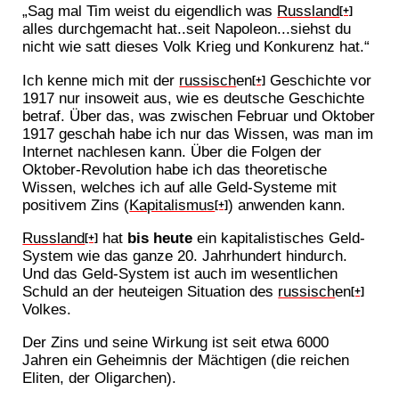
„Sag mal Tim weist du eigendlich was
Russland
[+]
alles durchgemacht hat..seit Napoleon...siehst du
nicht wie satt dieses Volk Krieg und Konkurenz hat.“
Ich kenne mich mit der
russisch
en
Geschichte vor
[+]
1917 nur insoweit aus, wie es deutsche Geschichte
betraf. Über das, was zwischen Februar und Oktober
1917 geschah habe ich nur das Wissen, was man im
Internet nachlesen kann. Über die Folgen der
Oktober-Revolution habe ich das theoretische
Wissen, welches ich auf alle Geld-Systeme mit
positivem Zins (
Kapitalismus
) anwenden kann.
[+]
Russland
hat
bis heute
ein kapitalistisches Geld-
[+]
System wie das ganze 20. Jahrhundert hindurch.
Und das Geld-System ist auch im wesentlichen
Schuld an der heuteigen Situation des
russisch
en
[+]
Volkes.
Der Zins und seine Wirkung ist seit etwa 6000
Jahren ein Geheimnis der Mächtigen (die reichen
Eliten, der Oligarchen).