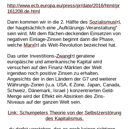
http://www.ecb.europa.eu/press/pr/date/2016/html/pr
161208.de.html
Dann kommen wir in die 2. Hälfte des
Sozialismus
,
[+]
der hauptsächlich eine „Aufklärungs-Veranstaltung“
sein wird. Mit dem flächen-deckenden Einsetzen von
negativen Einlage-Zinsen beginnt dann die Phase,
welche
Marx
als Welt-Revolution bezeichnet hat.
[+]
Das unter Investitions-
Zwang
geratene
[+]
europäische und amerikanische Kapital wird
versuchen auf den Finanz-Märkten der Welt
irgendwo noch positive Zinsen zu erhalten.
Angesichts der in den Ländern der G7 und weiterer
Währungs-Zonen (u.a. USA, € Zone, Japan, Canada,
Schweiz, Dänemark, Israel ) konzentrierten Geld-
Menge wird der Effekt ein Absinken des Zins-
Niveaus auf der ganzen Welt sein.
Link: Schumpeters Theorie von der Selbstzerstörung
des Kapitalismus.