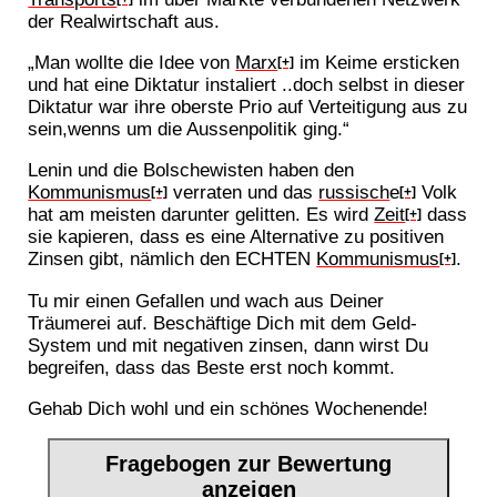
der Realwirtschaft aus.
„Man wollte die Idee von
Marx
im Keime ersticken
[+]
und hat eine Diktatur instaliert ..doch selbst in dieser
Diktatur war ihre oberste Prio auf Verteitigung aus zu
sein,wenns um die Aussenpolitik ging.“
Lenin und die Bolschewisten haben den
Kommunismus
verraten und das
russisch
e
Volk
[+]
[+]
hat am meisten darunter gelitten. Es wird
Zeit
dass
[+]
sie kapieren, dass es eine Alternative zu positiven
Zinsen gibt, nämlich den ECHTEN
Kommunismus
.
[+]
Tu mir einen Gefallen und wach aus Deiner
Träumerei auf. Beschäftige Dich mit dem Geld-
System und mit negativen zinsen, dann wirst Du
begreifen, dass das Beste erst noch kommt.
Gehab Dich wohl und ein schönes Wochenende!
Fragebogen zur Bewertung
anzeigen