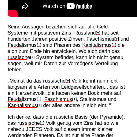
Seine Aussagen beziehen sich auf alle Geld-
Systeme mit positivem Zins.
Russland
hat seit
[+]
hunderten Jahren positive Zinsen.
Faschismus
und
[+]
Feuda
lismus
sind Phasen des
Kapitalismus
die
[+]
[+]
sich zum Ende hin entwickeln. Wo sich darin das
russisch
e
System befindet, kann ich nicht genau
[+]
sagen, weil mir Daten zur Vermögens-Verteilung
fehlen.
„Meinst du das
russisch
e
Volk kennt nun nicht
[+]
langsam alle Arten von Leidgesellschaften....das ist
ein Herzensvolk ,die haben keinen Bock mehr auf
Feuda
lismus
,
Faschismus
, Stalinismus und
[+]
[+]
Kapitalismus
der alles andere in sich eint. “
[+]
Ich denke, dass die russiche Basis (der Pyramide),
das
russisch
e
Volk genug vom Zins hat so wie
[+]
nahezu JEDES Volk auf diesem immer kleiner
werdenden Planeten. Es ist nur eine Frage der