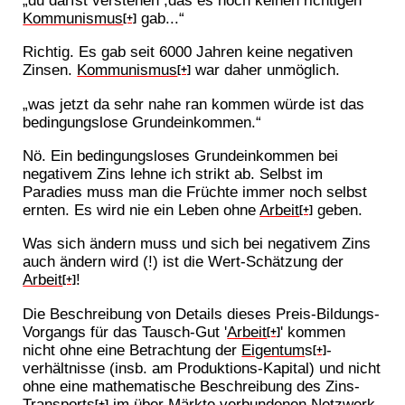
„du darfst verstehen ,das es noch keinen richtigen
Kommunismus
gab...“
[+]
Richtig. Es gab seit 6000 Jahren keine negativen
Zinsen.
Kommunismus
war daher unmöglich.
[+]
„was jetzt da sehr nahe ran kommen würde ist das
bedingungslose Grundeinkommen.“
Nö. Ein bedingungsloses Grundeinkommen bei
negativem Zins lehne ich strikt ab. Selbst im
Paradies muss man die Früchte immer noch selbst
ernten. Es wird nie ein Leben ohne
Arbeit
geben.
[+]
Was sich ändern muss und sich bei negativem Zins
auch ändern wird (!) ist die Wert-Schätzung der
Arbeit
!
[+]
Die Beschreibung von Details dieses Preis-Bildungs-
Vorgangs für das Tausch-Gut '
Arbeit
' kommen
[+]
nicht ohne eine Betrachtung der
Eigentum
s
-
[+]
verhältnisse (insb. am Produktions-Kapital) und nicht
ohne eine mathematische Beschreibung des Zins-
Transports
im über Märkte verbundenen Netzwerk
[+]