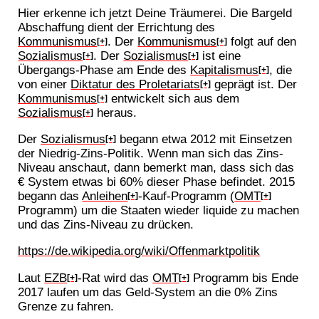
Hier erkenne ich jetzt Deine Träumerei. Die Bargeld
Abschaffung dient der Errichtung des
Kommunismus
. Der
Kommunismus
folgt auf den
[+]
[+]
Sozialismus
. Der
Sozialismus
ist eine
[+]
[+]
Übergangs-Phase am Ende des
Kapitalismus
, die
[+]
von einer
Diktatur des Proletariats
geprägt ist. Der
[+]
Kommunismus
entwickelt sich aus dem
[+]
Sozialismus
heraus.
[+]
Der
Sozialismus
begann etwa 2012 mit Einsetzen
[+]
der Niedrig-Zins-Politik. Wenn man sich das Zins-
Niveau anschaut, dann bemerkt man, dass sich das
€ System etwas bi 60% dieser Phase befindet. 2015
begann das
Anleihen
-Kauf-Programm (
OMT
[+]
[+]
Programm) um die Staaten wieder liquide zu machen
und das Zins-Niveau zu drücken.
https://de.wikipedia.org/wiki/Offenmarktpolitik
Laut
EZB
-Rat wird das
OMT
Programm bis Ende
[+]
[+]
2017 laufen um das Geld-System an die 0% Zins
Grenze zu fahren.