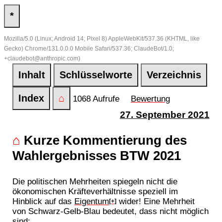
*
Mozilla/5.0 (Linux; Android 14; Pixel 8) AppleWebKit/537.36 (KHTML, like
Gecko) Chrome/131.0.0.0 Mobile Safari/537.36; ClaudeBot/1.0;
+claudebot@anthropic.com)
Inhalt
Schlüsselworte
Verzeichnis
Index
⌂
1068 Aufrufe
Bewertung
27. September 2021
⌂
Kurze Kommentierung des
Wahlergebnisses BTW 2021
Die politischen Mehrheiten spiegeln nicht die
ökonomischen Kräfteverhältnisse speziell im
Hinblick auf das
Eigentum
wider! Eine Mehrheit
[+]
von Schwarz-Gelb-Blau bedeutet, dass nicht möglich
sind: