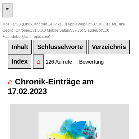
*
Mozilla/5.0 (Linux; Android 14; Pixel 8) AppleWebKit/537.36 (KHTML, like
Gecko) Chrome/131.0.0.0 Mobile Safari/537.36; ClaudeBot/1.0;
+claudebot@anthropic.com)
Inhalt
Schlüsselworte
Verzeichnis
Index
⌂
126 Aufrufe
Bewertung
⌂
Chronik-Einträge am
17.02.2023