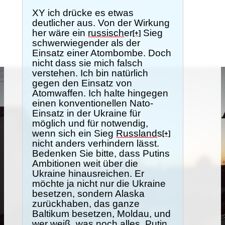
XY ich drücke es etwas
deutlicher aus. Von der Wirkung
her wäre ein
russisch
er
Sieg
[+]
schwerwiegender als der
Einsatz einer Atombombe. Doch
nicht dass sie mich falsch
verstehen. Ich bin natürlich
gegen den Einsatz von
Atomwaffen. Ich halte hingegen
einen konventionellen Nato-
Einsatz in der Ukraine für
möglich und für notwendig,
wenn sich ein Sieg
Russland
s
[+]
nicht anders verhindern lässt.
Bedenken Sie bitte, dass Putins
Ambitionen weit über die
Ukraine hinausreichen. Er
möchte ja nicht nur die Ukraine
besetzen, sondern Alaska
zurückhaben, das ganze
Baltikum besetzen, Moldau, und
wer weiß, was noch alles. Putin