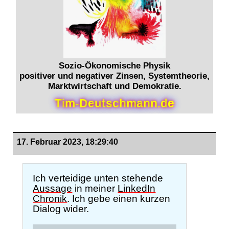
Sozio-Ökonomische Physik
positiver und negativer Zinsen, Systemtheorie,
Marktwirtschaft und Demokratie.
T
i
m
-
D
e
u
t
s
c
h
m
a
n
n
.
d
e
17. Februar 2023, 18:29:40
Ich verteidige unten stehende
Aussage
in meiner
LinkedIn
Chronik
. Ich gebe einen kurzen
Dialog wider.