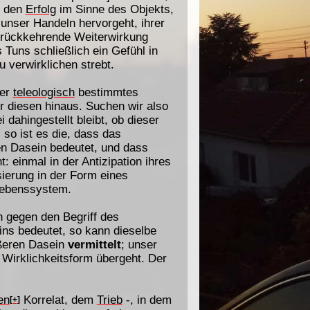
 den
Erfolg
im Sinne des Objekts,
 unser Handeln hervorgeht, ihrer
zurückkehrende Weiterwirkung
Tuns schließlich ein Gefühl in
 verwirklichen strebt.
ser
teleologisch
bestimmtes
r diesen hinaus. Suchen wir also
 dahingestellt bleibt, ob dieser
so ist es die, dass das
en Dasein bedeutet, und dass
: einmal in der Antizipation ihres
sierung in der Form eines
ebenssystem.
 gegen den Begriff des
ins bedeutet, so kann dieselbe
ßeren Dasein
vermittelt
; unser
 Wirklichkeitsform übergeht. Der
en
Korrelat, dem
Trieb
-, in dem
[+]