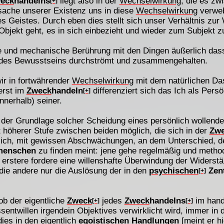
eck
handelns
liegt also in der
Wechselwirkung
, die es z
[+]
tsache unserer Existenz uns in diese
Wechselwirkung
verweb
des Geistes. Durch eben dies stellt sich unser Verhältnis zu
Objekt geht, es in sich einbezieht und wieder zum Subjekt z
ige und mechanische Berührung mit den Dingen äußerlich das
 des Bewusstseins durchströmt und zusammengehalten.
ir in fortwährender
Wechselwirkung
mit dem natürlichen Da
 erst im
Zweck
handeln
differenziert sich das Ich als Persö
[+]
nnerhalb) seiner.
 der Grundlage solcher Scheidung eines persönlich wollende
it höherer Stufe zwischen beiden möglich, die sich in der
Zw
lt sich, mit gewissen Abschwächungen, an dem Unterschied,
menschen
zu finden meint: jene gehe regelmäßig und metho
e erstere fordere eine willenshafte Überwindung der Widers
ie andere nur die Auslösung der in den
psychischen
Zen
[+]
ob der eigentliche
Zweck
jedes
Zweck
handelns
im hand
[+]
[+]
sentwillen irgendein Objektives verwirklicht wird, immer in
ies in den eigentlich
egoistischen Handlungen
[meint er hi