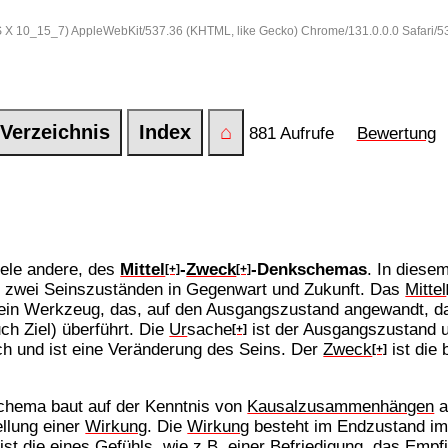
 OS X 10_15_7) AppleWebKit/537.36 (KHTML, like Gecko) Chrome/131.0.0.0 Safari/
Verzeichnis
Index
⌂
881 Aufrufe
Bewertung
viele andere, des
Mittel
-
Zweck
-Denkschemas
. In diese
[+]
[+]
en zwei Seinszuständen in Gegenwart und Zukunft. Das
Mittel
ein Werkzeug, das, auf den Ausgangszustand angewandt, da
ch Ziel) überführt. Die
Ur
sache
ist der Ausgangszustand u
[+]
ch und ist eine Veränderung des Seins. Der
Zweck
ist die
[+]
chema baut auf der Kenntnis von
Kausalzusammenhängen
a
ellung einer
Wirkung
. Die
Wirkung
besteht im Endzustand imm
ist die eines Gefühls, wie z.B. einer Befriedigung, das Emp