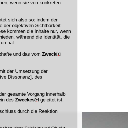
nnen, wenn sie von konkreten
tet sich also so: indem der
e der objektiven Sichtbarkeit
iese kommen die Inhalte nur, wenn
eden, während die Identität, die
tun hat.
bhafte
und das vom
Zweck
[+]
 mit der Umsetzung der
tive Dissonanz
], des
 der gesamte Vorgang innerhalb
ein des
Zwecke
s
geleitet ist.
[+]
schluss durch die Reaktion