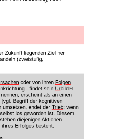
 Zukunft liegenden Ziel her
ndeln (zweistufig,
rsachen
oder von ihren
Folgen
krichtung - findet sein
Ur
bild
[+]
nennen, erscheint als an einen
[vgl. Begriff der
kognitiven
un umsetzen, endet der
Trieb
; wenn
 selbst los geworden ist. Diesem
 stehen diejenigen Aktionen
 ihres Erfolges besteht.
n.