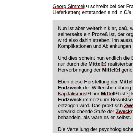
Georg Simmel
schreibt bei der F
[+]
Lieferketten) entstanden sind in
Die
Nun ist aber weiterhin klar, daß,
seinerseits ein Prozeß ist, der o
wird also dahin streben, ihn ausz
Komplikationen und Ablenkungen a
Und dies scheint nun endlich die
nur durch die
Mittel
realisierbar
[+]
Hervorbringung der
Mittel
geric
[+]
Eben diese Herstellung der
Mittel
Endzweck
der Willensbemühung en
Kapitalismus
nur
Mittel
ist?] 
[+]
[+]
Endzweck
immerzu im Bewußtsein
entzogen wird. Das praktisch
Zwe
verwirklichende Stufe der
Zweck
r
behandeln, als wäre es er selbst.
Die Verteilung der psychologisch