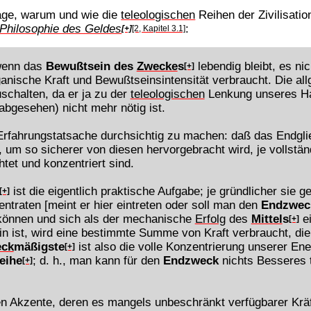
rage, warum und wie die
teleologischen
Reihen der Zivilisati
Philosophie des Geldes
:
[+]
[2, Kapitel 3.1]
 wenn das
Bewußtsein des
Zwecke
s
lebendig bleibt, es ni
[+]
rganische Kraft und Bewußtseinsintensität verbraucht. Die a
uschalten, da er ja zu der
teleologischen
Lenkung unseres Han
bgesehen) nicht mehr nötig ist.
 Erfahrungstatsache durchsichtig zu machen: daß das Endgli
, um so sicherer von diesen hervorgebracht wird, je vollstän
htet und konzentriert sind.
ist die eigentlich praktische Aufgabe; je gründlicher sie ge
[+]
traten [meint er hier eintreten oder soll man den
Endzwec
können und sich als der mechanische
Erfolg
des
Mittel
s
ei
[+]
 ist, wird eine bestimmte Summe von Kraft verbraucht, die
ck
mäßigste
ist also die volle Konzentrierung unserer Ene
[+]
eihe
; d. h., man kann für den
Endzweck
nichts Besseres 
[+]
en Akzente, deren es mangels unbeschränkt verfügbarer Kräft