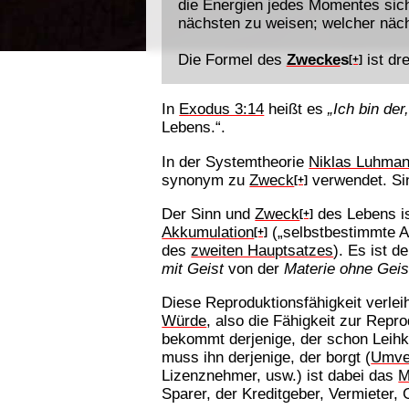
die Energien jedes Momentes sic
nächsten zu weisen; welcher näc
Die Formel des
Zwecke
s
ist dr
[+]
In
Exodus 3:14
heißt es
„Ich bin der
Lebens.“.
In der Systemtheorie
Niklas Luhma
synonym zu
Zweck
verwendet. Sin
[+]
Der Sinn und
Zweck
des Lebens is
[+]
Akkumulation
(„selbstbestimmte 
[+]
des
zweiten Hauptsatzes
). Es ist d
mit Geist
von der
Materie ohne Geis
Diese Reproduktionsfähigkeit verle
Würde
, also die Fähigkeit zur Repr
bekommt derjenige, der schon Leihka
muss ihn derjenige, der borgt (
Umver
Lizenznehmer, usw.) ist dabei das
M
Sparer, der Kreditgeber, Vermieter, 