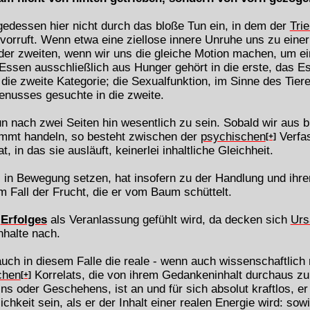
olgedessen hier nicht durch das bloße Tun ein, in dem der
Tri
vorruft. Wenn etwa eine ziellose innere Unruhe uns zu einer 
; der zweiten, wenn wir uns die gleiche Motion machen, um 
Essen ausschließlich aus Hunger gehört in die erste, das 
die zweite Kategorie; die Sexualfunktion, im Sinne des Tieres
nusses gesuchte in die zweite.
un nach zwei Seiten hin wesentlich zu sein. Sobald wir aus
mmt handeln, so besteht zwischen der
psychischen
Verfas
[+]
, in das sie ausläuft, keinerlei inhaltliche Gleichheit.
 in Bewegung setzen, hat insofern zu der Handlung und ih
 Fall der Frucht, die er vom Baum schüttelt.
s
Erfolges
als Veranlassung gefühlt wird, da decken sich
Urs
nhalte nach.
auch in diesem Falle die reale - wenn auch wissenschaftlich n
chen
Korrelats, die von ihrem Gedankeninhalt durchaus zu t
[+]
s oder Geschehens, ist an und für sich absolut kraftlos, er h
ichkeit sein, als er der Inhalt einer realen Energie wird: sow