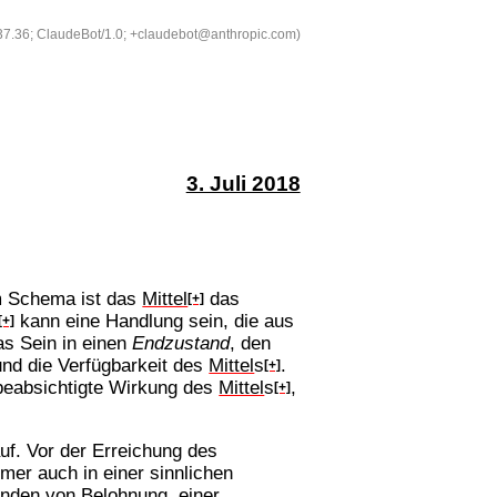
537.36; ClaudeBot/1.0; +claudebot@anthropic.com)
3. Juli 2018
m Schema ist das
Mittel
das
[+]
kann eine Handlung sein, die aus
[+]
s Sein in einen
Endzustand
, den
nd die Verfügbarkeit des
Mittel
s
.
[+]
 beabsichtigte Wirkung des
Mittel
s
,
[+]
uf. Vor der Erreichung des
er auch in einer sinnlichen
finden von Belohnung, einer