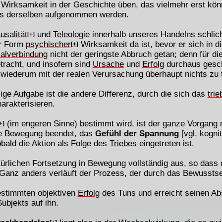
ne Wirksamkeit in der Geschichte üben, das vielmehr erst kö
es derselben aufgenommen werden.
usalität
und
Teleologie
innerhalb unseres Handelns schlich
[+]
er Form
psychischer
Wirksamkeit da ist, bevor er sich in di
[+]
alverbindung
nicht der geringste Abbruch getan; denn für d
tracht, und insofern sind
Ursache
und
Erfolg
durchaus geschi
n, wiederum mit der realen Verursachung überhaupt nichts zu 
zige Aufgabe ist die andere Differenz, durch die sich das
trie
arakterisieren.
(im engeren Sinne) bestimmt wird, ist der ganze Vorgang
+]
ve Bewegung beendet, das
Gefühl der Spannung
[vgl.
kogni
bald die Aktion als Folge des
Triebes
eingetreten ist.
atürlichen Fortsetzung in Bewegung vollständig aus, so dass
 Ganz anders verläuft der Prozess, der durch das Bewussts
estimmten objektiven
Erfolg
des Tuns und erreicht seinen Ab
ubjekts auf ihn.