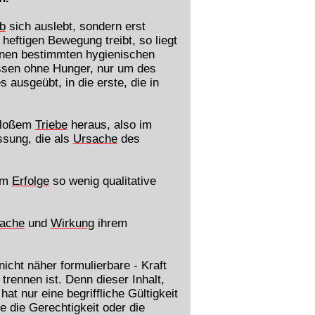
eb
sich auslebt, sondern erst
heftigen Bewegung treibt, so liegt
einen bestimmten hygienischen
Essen ohne Hunger, nur um des
 ausgeübt, in die erste, die in
 bloßem
Triebe
heraus, also im
sung, die als
Ursache
des
rem
Erfolge
so wenig qualitative
ache
und
Wirkung
ihrem
icht näher formulierbare - Kraft
rennen ist. Denn dieser Inhalt,
at nur eine begriffliche Gültigkeit
ie die Gerechtigkeit oder die