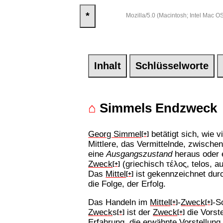
*
Mozilla/5.0 (Macintosh; Intel Mac
Inhalt
Schlüsselworte
⌂
Simmels Endzweck
Georg Simmel
betätigt sich, wie 
[+]
Mittlere, das Vermittelnde, zwisch
eine
Ausgangszustand
heraus oder 
Zweck
(griechisch τέλoς, telos, au
[+]
Das
Mittel
ist gekennzeichnet dur
[+]
die Folge, der Erfolg.
Das Handeln im
Mittel
-
Zweck
-S
[+]
[+]
Zweck
s
ist der
Zweck
die Vorst
[+]
[+]
Erfahrung, die erwähnte Vorstellung 