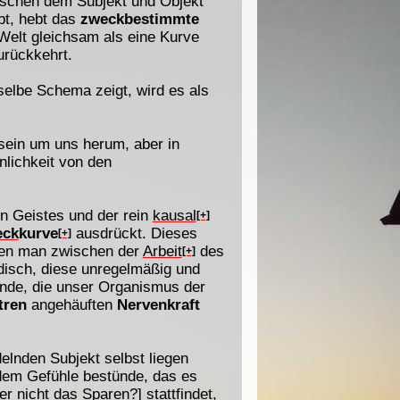
wischen dem Subjekt und Objekt
t, hebt das
zweckbestimmte
r Welt gleichsam als eine Kurve
urückkehrt.
selbe Schema zeigt, wird es als
sein um uns herum, aber in
nlichkeit von den
n Geistes und der rein
kausal
[+]
eck
kurve
ausdrückt. Dieses
[+]
 den man zwischen der
Arbeit
des
[+]
disch, diese unregelmäßig und
tände, die unser Organismus der
tren
angehäuften
Nervenkraft
elnden Subjekt selbst liegen
 dem Gefühle bestünde, das es
er nicht das Sparen?] stattfindet,