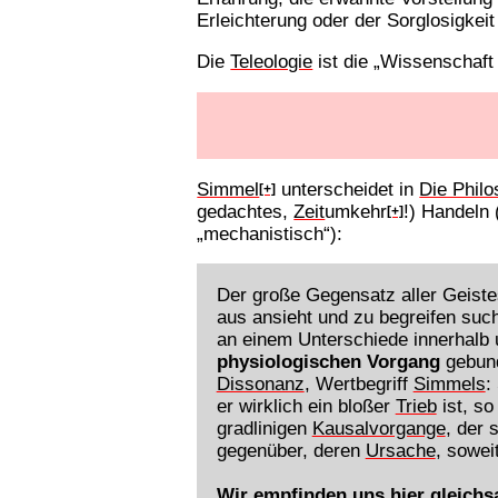
Erleichterung oder der Sorglosigkei
Die
Teleologie
ist die „Wissenschaf
Simmel
unterscheidet in
Die Phil
[+]
gedachtes,
Zeit
umkehr
!) Handeln 
[+]
„mechanistisch“):
Der große Gegensatz aller Geistes
aus ansieht und zu begreifen suc
an einem Unterschiede innerhalb 
physiologischen Vorgang
gebun
Dissonanz
, Wertbegriff
Simmels
:
er wirklich ein bloßer
Trieb
ist, so
gradlinigen
Kausalvorgange
, der 
gegenüber, deren
Ursache
, sowei
Wir empfinden uns hier gleichs