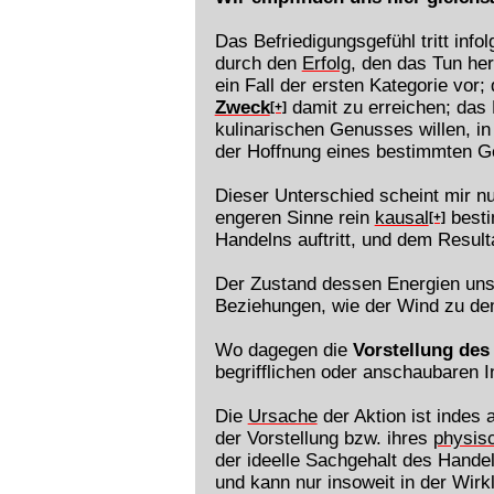
Das Befriedigungsgefühl tritt inf
durch den
Erfolg
, den das Tun her
ein Fall der ersten Kategorie vor
Zweck
damit zu erreichen; das 
[+]
kulinarischen Genusses willen, in 
der Hoffnung eines bestimmten Ge
Dieser Unterschied scheint mir n
engeren Sinne rein
kausal
besti
[+]
Handelns auftritt, und dem Resultat
Der Zustand dessen Energien uns
Beziehungen, wie der Wind zu dem
Wo dagegen die
Vorstellung de
begrifflichen oder anschaubaren I
Die
Ursache
der Aktion ist indes 
der Vorstellung bzw. ihres
physis
der ideelle Sachgehalt des Handeln
und kann nur insoweit in der Wirkl