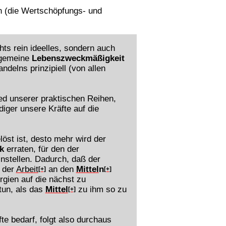
on (die Wertschöpfungs- und
chts rein ideelles, sondern auch
llgemeine
Lebenszweckmäßigkeit
delns prinzipiell (von allen
ed unserer praktischen Reihen,
diger unsere Kräfte auf die
löst ist, desto mehr wird der
k
erraten, für den der
nstellen. Dadurch, daß der
 der
Arbeit
an den
Mittel
n
[+]
[+]
rgien auf die nächst zu
tun, als das
Mittel
zu ihm so zu
[+]
e bedarf, folgt also durchaus