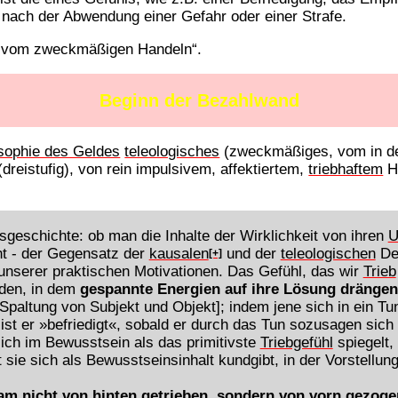
t nach der Abwendung einer Gefahr oder einer Strafe.
t vom zweckmäßigen Handeln“.
Beginn der Bezahlwand
osophie des Geldes
teleologisches
(zweckmäßiges, vom in der
(dreistufig), von rein impulsivem, affektiertem,
triebhaftem
Ha
geschichte: ob man die Inhalte der Wirklichkeit von ihren
U
ht - der Gegensatz der
kausalen
und der
teleologischen
Den
[+]
unserer praktischen Motivationen. Das Gefühl, das wir
Trieb
den, in dem
gespannte Energien auf ihre Lösung drängen
 Spaltung von Subjekt und Objekt]; indem jene sich in ein T
 ist er »befriedigt«, sobald er durch das Tun sozusagen sich
sich im Bewusstsein als das primitivste
Triebgefühl
spiegelt,
t sie sich als Bewusstseinsinhalt kundgibt, in der Vorstellung
am nicht von hinten getrieben, sondern von vorn gezoge