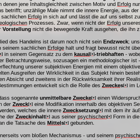
n denen jene Inhaltsgleichheit zwischen Motiv und
Erfolg
nur
betrifft; unzählige Male nimmt die innere Energie, aus der
n sachlichen
Erfolg
in sich auf und lässt die auf uns selbst 
leologischen
Prozesses. Zwar, wenn nicht der
Erfolg
unseres 
r
Vorstellung
nicht die bewegende Kraft ausgehen, die ihn zu
lied des Handelns ist darum noch nicht sein
Endzweck
; un
an seinem sachlichen
Erfolge
halt und fragt bewusst nicht übe
in seinem Gegensatz zu dem
kausal
-triebhaften
- wobei
+]
[+]
er Betrachtungsweise, sozusagen ein methodologischer ist - 
flechtung unserer subjektiven Energien mit einem objektiv
ten Ausgreifen der Wirklichkeit in das Subjekt hinein besteht
ven Absicht und zweitens in der Rückwirksamkeit ihrer Reali
Bestimmungen entwickelt sich die Rolle des
Zwecke
s
im L
[+]
 dass sogenannte
unmittelbare
Zwecke
einen Widerspruch
[+]
n der
Zweck
eine Modifikation innerhalb des objektiven Se
[+]
 werden, welches die innere
Zweck
setzung
mit dem ihr äu
[+]
che der
Zweck
inhalt
aus seiner
psychischen
Form in die
[+]
[+]
an die Tatsache des
Mittel
s
gebunden.
[+]
 einerseits vom bloßen Mechanismus - und seinem
psychisch