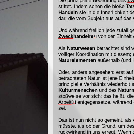
Die prinzipielle Bedeutung des
Zw
stiftet. Indem schon die bloße Ta
Handeln
sie in die Innerlichkeit 
dar, die vom Subjekt aus auf das 
Und während freilich jede zufäll
Zweck
handeln
von der Einheit
[+]
Als
Naturwesen
betrachtet sind w
völliger Koordination mit diesem;
Naturelementen
außerhalb (und i
Oder, anders angesehen: erst auf
betrachteten Natur ist jene Einhe
prinzipielle Verhältnis wiederho
Kulturmenschen
und des
Natur
stoßweise vor sich; das heißt, di
Arbeit
entgegensetze, während d
[+]
sei.
Das ist nun nicht so gemeint, als 
müsste, als ob der Grund, um des
rückwirkend in uns erregt. Wenn d