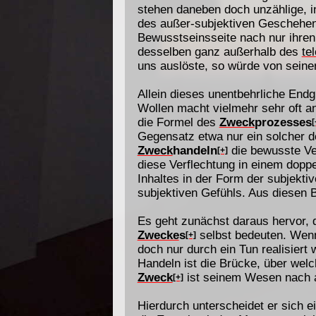
stehen daneben doch unzählige, i
des außer-subjektiven Geschehens 
Bewusstseinsseite nach nur ihre
desselben ganz außerhalb des
te
uns auslöste, so würde von seine
Allein dieses unentbehrliche Endg
Wollen macht vielmehr sehr oft 
die Formel des
Zweck
prozesses
[
Gegensatz etwa nur ein solcher d
Zweck
handeln
die bewusste Ver
[+]
diese Verflechtung in einem doppel
Inhaltes in der Form der subjekti
subjektiven Gefühls. Aus diesen 
Es geht zunächst daraus hervor,
Zwecke
s
selbst bedeuten. Wen
[+]
doch nur durch ein Tun realisiert
Handeln ist die Brücke, über wel
Zweck
ist seinem Wesen nach 
[+]
Hierdurch unterscheidet er sich