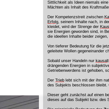
Sittlichkeit als Ideen niemals ei
Mächten als Inhalt des Kraftmaß
Der Kompetenzstreit zwischen
Ka
Erfolg
, seinem Inhalte nach, in d
kleidet, wird der Strenge der
Kaus
sie Energien geworden sind, in Be
die ideellen Inhalte beider zeige
Von tieferer Bedeutung für die jet
geleitete Wollen gegeneinander ch
Sobald unser Handeln nur
kausal
[
drängenden Energien in subjekti
Getriebenwerdens ist gehoben, so
Der
Trieb
lebt sich mit der ihm n
des Subjekts beschlossen bleibt.
Dieser geht zunächst auf einen b
dieses auf das Subjekt bzw. des S