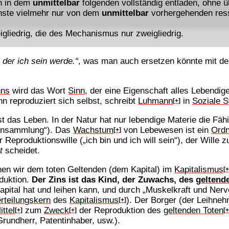
h in dem
unmittelbar
folgenden vollständig entladen, ohne ü
hste vielmehr nur von dem
unmittelbar
vorhergehenden resso
eigliedrig, die des Mechanismus nur zweigliedrig.
, der ich sein werde.“
, was man auch ersetzen könnte mit de
nns
wird das Wort
Sinn
, der eine Eigenschaft alles Lebendige
n reproduziert sich selbst, schreibt
Luhmann
in
Soziale 
[+]
t das Leben. In der Natur hat nur lebendige Materie die Fäh
Ansammlung“). Das
Wachstum
von Lebewesen ist ein
Ord
[+]
er Reproduktionswille („ich bin und ich will sein“), der Wille
t
scheidet.
ihen wir dem toten Geltenden (dem Kapital) im
Kapitalismus
[+
oduktion.
Der Zins ist das Kind, der Zuwachs, des
geltend
pital hat und leihen kann, und durch „Muskelkraft und Nerve
teilungskern
des
Kapitalismus
). Der Borger (der Leihneh
[+]
ittel
zum
Zweck
der Reproduktion des
geltenden Toten
[+]
[+]
[+
Grundherr, Patentinhaber, usw.).