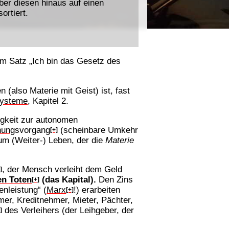
ber diesen hinaus auf einen
rtiert.
m Satz „Ich bin das Gesetz des
n (also Materie mit Geist) ist, fast
Systeme
, Kapitel 2.
igkeit zur autonomen
nung
svorgang
(scheinbare Umkehr
[+]
 zum (Weiter-) Leben, der die
Materie
, der Mensch verleiht dem Geld
]
en Toten
(das Kapital).
Den Zins
[+]
nleistung“ (
Marx
!) erarbeiten
[+]
mer, Kreditnehmer, Mieter, Pächter,
des Verleihers (der Leihgeber, der
]