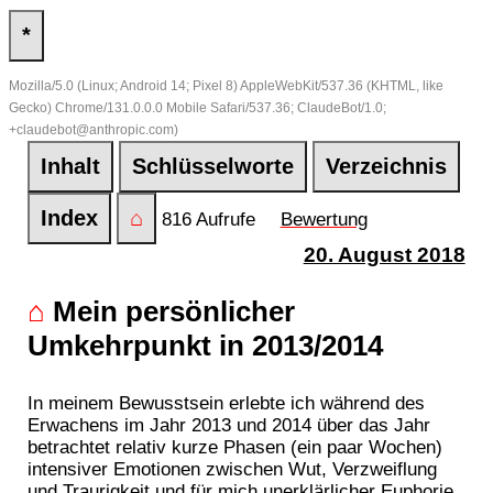
*
Mozilla/5.0 (Linux; Android 14; Pixel 8) AppleWebKit/537.36 (KHTML, like
Gecko) Chrome/131.0.0.0 Mobile Safari/537.36; ClaudeBot/1.0;
+claudebot@anthropic.com)
Inhalt
Schlüsselworte
Verzeichnis
Index
⌂
816 Aufrufe
Bewertung
20. August 2018
⌂
Mein persönlicher
Umkehrpunkt in 2013/2014
In meinem Bewusstsein erlebte ich während des
Erwachens im Jahr 2013 und 2014 über das Jahr
betrachtet relativ kurze Phasen (ein paar Wochen)
intensiver Emotionen zwischen Wut, Verzweiflung
und Traurigkeit und für mich unerklärlicher
Euphorie
.