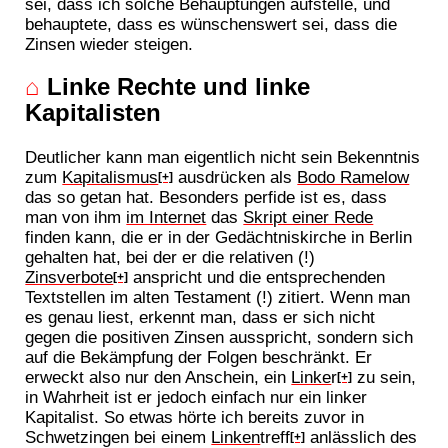
sei, dass ich solche Behauptungen aufstelle, und
behauptete, dass es wünschenswert sei, dass die
Zinsen wieder steigen.
⌂
Linke Rechte und linke
Kapitalisten
Deutlicher kann man eigentlich nicht sein Bekenntnis
zum
Kapitalismus
ausdrücken als
Bodo Ramelow
[+]
das so getan hat. Besonders perfide ist es, dass
man von ihm
im Internet
das
Skript einer Rede
finden kann, die er in der Gedächtniskirche in Berlin
gehalten hat, bei der er die relativen (!)
Zinsverbote
anspricht und die entsprechenden
[+]
Textstellen im alten Testament (!) zitiert. Wenn man
es genau liest, erkennt man, dass er sich nicht
gegen die positiven Zinsen ausspricht, sondern sich
auf die Bekämpfung der Folgen beschränkt. Er
erweckt also nur den Anschein, ein
Linke
r
zu sein,
[+]
in Wahrheit ist er jedoch einfach nur ein linker
Kapitalist. So etwas hörte ich bereits zuvor in
Schwetzingen bei einem
Linken
treff
anlässlich des
[+]