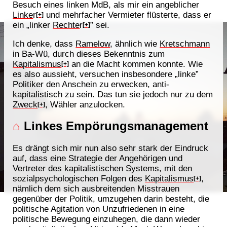
Besuch eines linken MdB, als mir ein angeblicher
Linke
r
und mehrfacher Vermieter flüsterte, dass er
[+]
ein „linker
Rechte
r
” sei.
[+]
Ich denke, dass
Ramelow
, ähnlich wie
Kretschmann
in Ba-Wü, durch dieses Bekenntnis zum
Kapitalismus
an die Macht kommen konnte. Wie
[+]
es also aussieht, versuchen insbesondere „linke”
Politiker den Anschein zu erwecken, anti-
kapitalistisch zu sein. Das tun sie jedoch nur zu dem
Zweck
, Wähler anzulocken.
[+]
⌂
Linkes Empörungsmanagement
Es drängt sich mir nun also sehr stark der Eindruck
auf, dass eine Strategie der Angehörigen und
Vertreter des kapitalistischen Systems, mit den
sozialpsychologischen Folgen des
Kapitalismus
,
[+]
nämlich dem sich ausbreitenden Misstrauen
gegenüber der Politik, umzugehen darin besteht, die
politische Agitation von Unzufriedenen in eine
politische Bewegung einzuhegen, die dann wieder