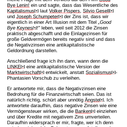
Bye Lenin!
ein und sagte, dass das Wesentliche des
Kapitalismus
laut
Volker Pispers
,
Silvio Gesell
[+]
[+]
und
Joseph Schumpeter
der Zins ist, dass wir
[+]
eigentlich in einer Art Illusion mit dem Titel
„Good
Bye
Keynes
!”
leben, weil seit 2012 die Zinsen
[+]
praktisch abgeschafft und die Einlagezinsen für
große Geldvermögen bereits negativ sind und dass
die Negativzinsen eine antikapitalistische
Geldordnung darstellen.
Anschließend frage ich ihn dann, wann denn die
LINKE
eine antikapitalistische Version der
[+]
Marktwirtschaft
entwickelt, anstatt
Sozialismus
-
[+]
[+]
Phantasien Vorschub zu verleihen.
Er antwortete mir, dass die Negativzinsen eine
Bedrohung für die Finanzwirtschaft seien. Das ist
natürlich richtig, schürt aber unnötig
Ängste
. Ich
[+]
antwortete daraufhin, dass negative Zinsen wie eine
Vermögensteuer wirken, die die
Banken
einziehen
[+]
und über Kredite mit negativem Zins umverteilen.
Daraufhin widersprach er mir, fragte, wer ich denn