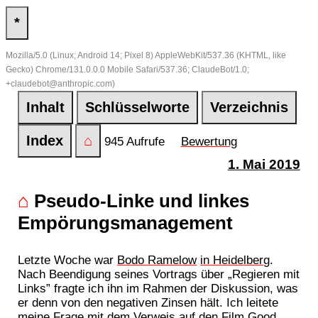
*
Mozilla/5.0 (Linux; Android 14; Pixel 8) AppleWebKit/537.36 (KHTML, like
Gecko) Chrome/131.0.0.0 Mobile Safari/537.36; ClaudeBot/1.0;
+claudebot@anthropic.com)
Inhalt
Schlüsselworte
Verzeichnis
Index
⌂
945 Aufrufe
Bewertung
1. Mai 2019
⌂
Pseudo-Linke und linkes
Empörungsmanagement
Letzte Woche war
Bodo Ramelow
in Heidelberg
.
Nach Beendigung seines Vortrags über „Regieren mit
Links” fragte ich ihn im Rahmen der Diskussion, was
er denn von den negativen Zinsen hält. Ich leitete
meine Frage mit dem Verweis auf den Film
Good