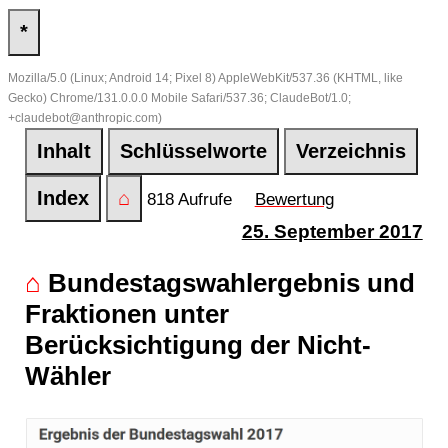
*
Mozilla/5.0 (Linux; Android 14; Pixel 8) AppleWebKit/537.36 (KHTML, like
Gecko) Chrome/131.0.0.0 Mobile Safari/537.36; ClaudeBot/1.0;
+claudebot@anthropic.com)
Inhalt
Schlüsselworte
Verzeichnis
Index
⌂
818 Aufrufe
Bewertung
25. September 2017
⌂
Bundestagswahlergebnis und
Fraktionen unter
Berücksichtigung der Nicht-
Wähler