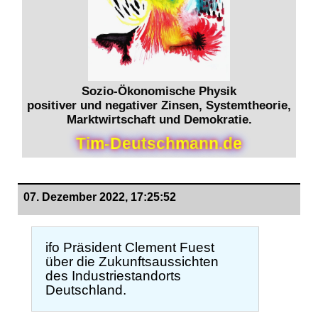
Sozio-Ökonomische Physik
positiver und negativer Zinsen, Systemtheorie,
Marktwirtschaft und Demokratie.
T
i
m
-
D
e
u
t
s
c
h
m
a
n
n
.
d
e
07. Dezember 2022, 17:25:52
ifo Präsident Clement Fuest
über die Zukunftsaussichten
des Industriestandorts
Deutschland.