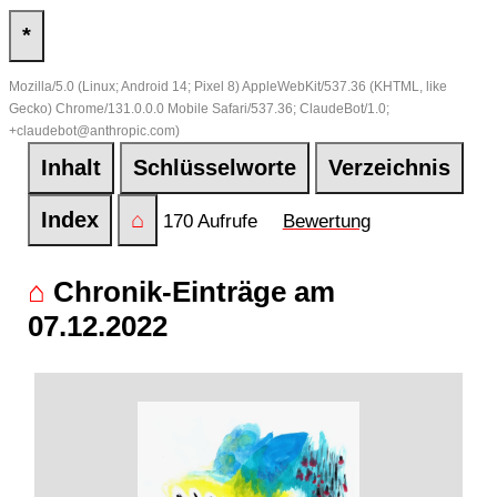
*
Mozilla/5.0 (Linux; Android 14; Pixel 8) AppleWebKit/537.36 (KHTML, like
Gecko) Chrome/131.0.0.0 Mobile Safari/537.36; ClaudeBot/1.0;
+claudebot@anthropic.com)
Inhalt
Schlüsselworte
Verzeichnis
Index
⌂
170 Aufrufe
Bewertung
⌂
Chronik-Einträge am
07.12.2022