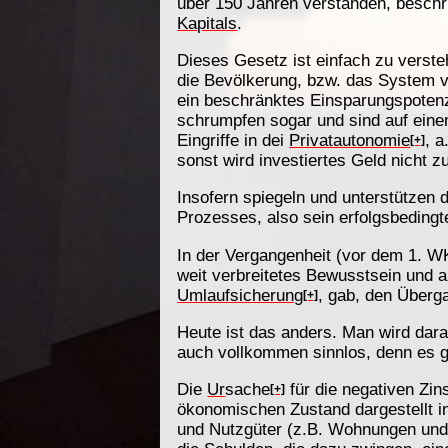
über 150 Jahren verstanden, besch
Kapitals
.
Dieses Gesetz ist einfach zu verste
die Bevölkerung, bzw. das System v
ein beschränktes Einsparungspotenz
schrumpfen sogar und sind auf eine
Eingriffe in dei
Privatautonomie
, 
[+]
sonst wird investiertes Geld nicht
Insofern spiegeln und unterstützen 
Prozesses, also sein erfolgsbeding
In der Vergangenheit (vor dem 1. W
weit verbreitetes Bewusstsein und 
Umlaufsicherung
, gab, den Überg
[+]
Heute ist das anders. Man wird dara
auch vollkommen sinnlos, denn es 
Die
Ur
sache
für die negativen Zins
[+]
ökonomischen Zustand dargestellt i
und Nutzgüter (z.B. Wohnungen und 