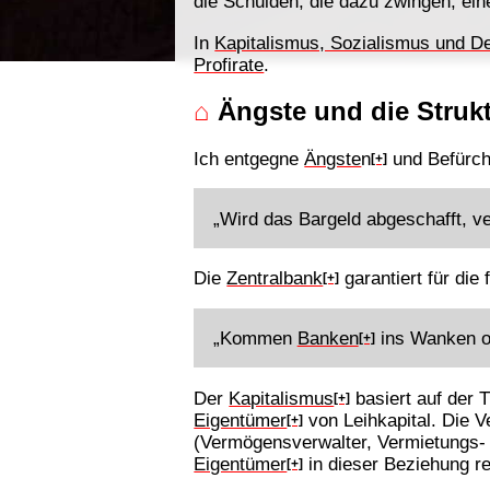
die Schulden, die dazu zwingen, ei
In
Kapitalismus, Sozialismus und D
Profirate
.
⌂
Ängste und die Struk
Ich entgegne
Ängste
n
und Befürch
[+]
„Wird das Bargeld abgeschafft, ve
Die
Zentralbank
garantiert für die
[+]
„Kommen
Banken
ins Wanken od
[+]
Der
Kapitalismus
basiert auf der
[+]
Eigentümer
von Leihkapital. Die 
[+]
(Vermögensverwalter, Vermietungs-
Eigentümer
in dieser Beziehung r
[+]