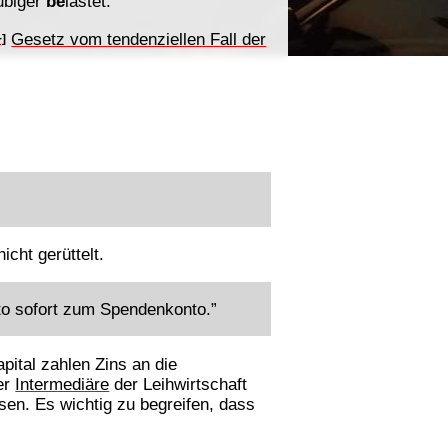
ubiger
be
lastet.
Gesetz vom tendenziellen Fall der
+]
icht gerüttelt.
to sofort zum Spendenkonto.”
pital zahlen Zins an die
er
Intermediäre
der Leihwirtschaft
sen. Es wichtig zu begreifen, dass