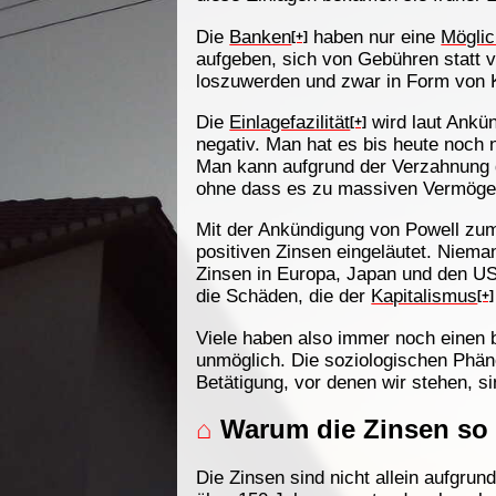
Die
Banken
haben nur eine
Möglic
[+]
aufgeben, sich von Gebühren statt v
loszuwerden und zwar in Form von K
Die
Einlagefazilität
wird laut Ankü
[+]
negativ. Man hat es bis heute noch 
Man kann aufgrund der Verzahnung d
ohne dass es zu massiven Vermöge
Mit der Ankündigung von Powell zum 
positiven Zinsen eingeläutet. Niema
Zinsen in Europa, Japan und den USA
die Schäden, die der
Kapitalismus
[+]
Viele haben also immer noch einen 
unmöglich. Die soziologischen Phänom
Betätigung, vor denen wir stehen, s
⌂
Warum die Zinsen so 
Die Zinsen sind nicht allein aufgru