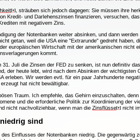
hkeit
, sträuben sich jedoch dagegen: Sie müssen ihre h
[+]
on Kredit- und Darlehenszinsen finanzieren, versuchen, das
rediten mit negativem Zins.
ndigung der Notenbanken weiter absinken, und dann werden 
nicht getan, weil die USA eine "Extrarunde" gedreht haben, 
er europäischen Wirtschaft mit der amerikanischen nicht ei
nsverlagerungen kommt.
31. Juli die Zinsen der FED zu senken, ist nun definitiv d
nd, der heute lebt, wird nach dem Absinken der wichtigsten 
 erleben. Wir werden evtl. für ein paar Jahrhunderte negat
erzeugt hat nicht bewältigbar.
bösen Traum. Ich empfehle, das Gehirn einzuschalten, denn
ene und die erforderliche Politik zur Koordinierung der viel
ind nicht nachvollziehbar, wenn man die
Zinsflüsse
nicht im
[+]
niedrig sind
nd des Einflusses der Notenbanken niedrig. Die gegenwärtig 