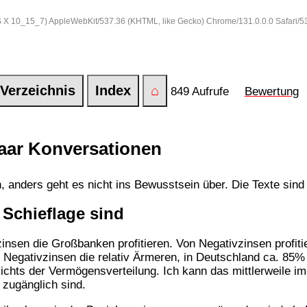
 OS X 10_15_7) AppleWebKit/537.36 (KHTML, like Gecko) Chrome/131.0.0.0 Safari/
Verzeichnis
Index
⌂
849 Aufrufe
Bewertung
aar Konversationen
 anders geht es nicht ins Bewusstsein über. Die Texte sin
Schieflage sind
insen die Großbanken profitieren. Von Negativzinsen profitie
n Negativzinsen die relativ Ärmeren, in Deutschland ca. 85%
chts der Vermögensverteilung. Ich kann das mittlerweile im
 zugänglich sind.