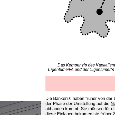
Das Kernprinzip des
Kapitalis
Eigentümer
, und der
Eigentümer
[+]
[+]
Die
Banken
haben früher von der 
[+]
der Phase der Umstellung auf die
N
abhanden kommt. Sie müssen für di
diese Einlagen bekamen sie früher Z