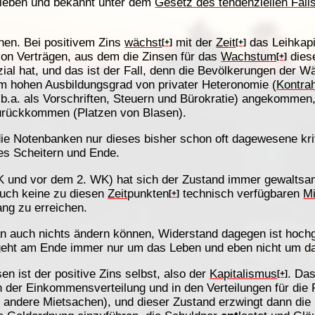
rieben und bekannt unter dem
Gesetz des tendenziellen Falls
hen. Bei positivem Zins
wächst
mit der
Zeit
das Leihkapi
[+]
[+]
on Verträgen, aus dem die Zinsen für das
Wachstum
diese
[+]
ial hat, und das ist der Fall, denn die Bevölkerungen der 
m hohen Ausbildungsgrad von privater Heteronomie (
Kontra
a.b.a. als Vorschriften, Steuern und Bürokratie) angekomme
 zurückkommen (Platzen von Blasen).
die Notenbanken nur dieses bisher schon oft dagewesene kri
tes Scheitern und Ende.
K und vor dem 2. WK) hat sich der Zustand immer gewaltsam
auch keine zu diesen
Zeit
punkten
technisch verfügbaren
Mi
[+]
ang zu erreichen.
n auch nichts ändern können, Widerstand dagegen ist hochgra
geht am Ende immer nur um das Leben und eben nicht um d
en ist der positive Zins selbst, also der
Kapitalismus
. Da
[+]
n der Einkommensverteilung und in den Verteilungen für di
andere Mietsachen), und dieser Zustand erzwingt dann die 