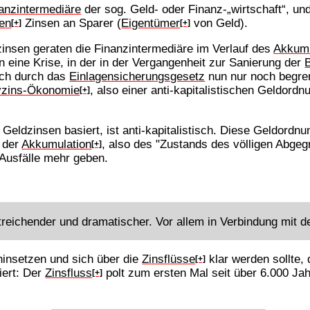
anzintermediäre
der sog. Geld- oder Finanz-„wirtschaft“, un
en
Zinsen an Sparer (
Eigentümer
von Geld).
[+]
[+]
zinsen geraten die Finanzintermediäre im Verlauf des
Akkumu
eine Krise, in der in der Vergangenheit zur Sanierung der
och durch das
Einlagensicherungsgesetz
nun nur noch begren
vzins-Ökonomie
, also einer anti-kapitalistischen Geldordn
[+]
Geldzinsen basiert, ist anti-kapitalistisch. Diese Geldordnu
 der
Akkumulation
, also des "Zustands des völligen Abgeg
[+]
Ausfälle mehr geben.
treichender und dramatischer. Vor allem in Verbindung mit de
hinsetzen und sich über die
Zinsflüsse
klar werden sollte,
[+]
iert: Der
Zinsfluss
polt zum ersten Mal seit über 6.000 Jah
[+]