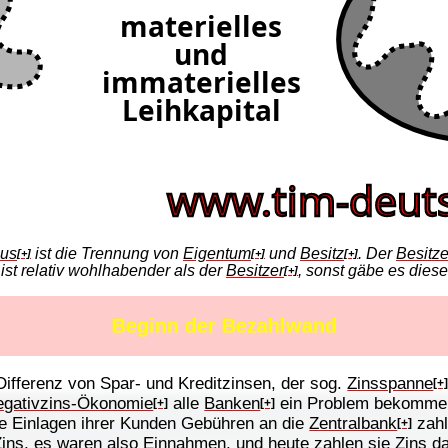
mus
ist die Trennung von
Eigentum
und
Besitz
. Der
Besitze
[+]
[+]
[+]
ist relativ wohlhabender als der
Besitzer
, sonst gäbe es dies
[+]
Beginn der Bezahlwand
Differenz von Spar- und Kreditzinsen, der sog.
Zinsspanne
[+
egativzins-Ökonomie
alle
Banken
ein Problem bekommen,
[+]
[+]
e Einlagen ihrer Kunden Gebühren an die
Zentralbank
zahle
[+]
ins, es waren also Einnahmen, und heute zahlen sie Zins da