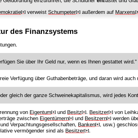
ne Geldordnung einzuführen, die Schuldner
ent
lastet und Glä
emokratie
verweist
Schumpeter
außerdem auf
Marxens
[+]
[+]
[
tur des Finanzsystems
tungen.
rfügen Sie über Ihr Geld nur, wenn es Ihnen gestattet wird.”
 freie Verfügung über Guthabenbeträge, und daran wird auch n
er gleich der ganze Schweinekapitalismus, wird jedes Kon
 Trennung von
Eigentum
und
Besitz
.
Besitzer
von Leihka
[+]
[+]
[+]
Verträge zwischen
Eigentümern
und
Besitzern
werden üb
[+]
[+]
 und Verpachtungsgesellschaften,
Banken
, usw.) geschlos
[+]
elative vermögender sind als
Besitzer
.
[+]