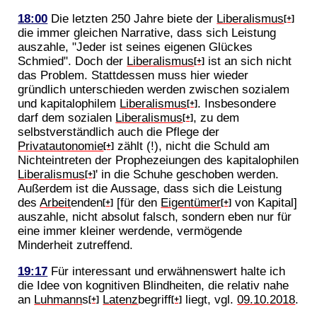
18:00
Die letzten 250 Jahre biete der
Liberalismus
[+]
die immer gleichen Narrative, dass sich Leistung
auszahle, "Jeder ist seines eigenen Glückes
Schmied". Doch der
Liberalismus
ist an sich nicht
[+]
das Problem. Stattdessen muss hier wieder
gründlich unterschieden werden zwischen sozialem
und kapitalophilem
Liberalismus
. Insbesondere
[+]
darf dem sozialen
Liberalismus
, zu dem
[+]
selbstverständlich auch die Pflege der
Privatautonomie
zählt (!), nicht die Schuld am
[+]
Nichteintreten der Prophezeiungen des kapitalophilen
Liberalismus
' in die Schuhe geschoben werden.
[+]
Außerdem ist die Aussage, dass sich die Leistung
des
Arbeit
enden
[für den
Eigentümer
von Kapital]
[+]
[+]
auszahle, nicht absolut falsch, sondern eben nur für
eine immer kleiner werdende, vermögende
Minderheit zutreffend.
19:17
Für interessant und erwähnenswert halte ich
die Idee von kognitiven Blindheiten, die relativ nahe
an
Luhmann
s
Latenz
begriff
liegt, vgl.
09.10.2018
.
[+]
[+]