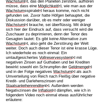
Wachstum
, das den Planeten zerstöre, aufhören
[+]
müsse, dass eine
Möglichkeit
, wie man aus der
[+]
Wachstum
sspirale
heraus komme, noch nicht
[+]
gefunden sei. Zuvor hatte Höfgen behauptet, die
Diskussion darüber, ob es mehr oder weniger
Wachstum
brauche, sei überflüssig. Mit drängt
[+]
sich hier der Eindruck auf, dass versucht wird die
Zuschauer zu deprimieren, denn der Tenor des
Gesagten lautet: Es gibt keine Alternative zum
Wachstum
, also geht die Zerstörung der Welt
[+]
weiter. Doch auch dieser Tenor ist eine krasse Lüge.
Ich wiederhole es noch einmal: Ein
umlaufgesichertes
Vollreservesystem
mit
[+]
negativen Zinsen auf Guthaben und bei Krediten
bewirkt sowohl ein Schrumpfen der
Geldmenge
[+]
und in der Folge negatives
Wachstum
als auch
[+]
Umverteilung von Reich nach Fleißig über negative
Kredit- und Darlehenszinsen und
Staatsanleihenrendite
n
. Außerdem werden
[+]
Negativzinsen die
Inflation
dämpfen, wie ich in
[+]
folgendem Video noch einmal etwas ausführlicher
erläutere: