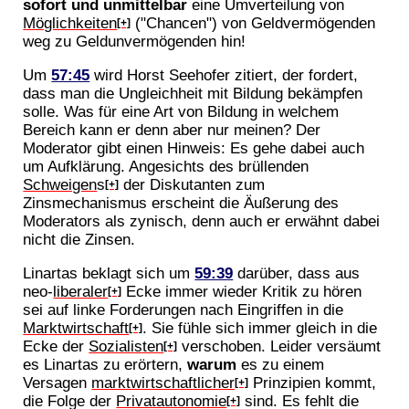
sofort und unmittelbar
eine Umverteilung von
Möglichkeiten
("Chancen") von Geldvermögenden
[+]
weg zu Geldunvermögenden hin!
Um
57:45
wird Horst Seehofer zitiert, der fordert,
dass man die Ungleichheit mit Bildung bekämpfen
solle. Was für eine Art von Bildung in welchem
Bereich kann er denn aber nur meinen? Der
Moderator gibt einen Hinweis: Es gehe dabei auch
um Aufklärung. Angesichts des brüllenden
Schweigen
s
der Diskutanten zum
[+]
Zinsmechanismus erscheint die Äußerung des
Moderators als zynisch, denn auch er erwähnt dabei
nicht die Zinsen.
Linartas beklagt sich um
59:39
darüber, dass aus
neo-
liberaler
Ecke immer wieder Kritik zu hören
[+]
sei auf linke Forderungen nach Eingriffen in die
Marktwirtschaft
. Sie fühle sich immer gleich in die
[+]
Ecke der
Sozialisten
verschoben. Leider versäumt
[+]
es Linartas zu erörtern,
warum
es zu einem
Versagen
marktwirtschaftlicher
Prinzipien kommt,
[+]
die Folge der
Privatautonomie
sind. Es fehlt die
[+]