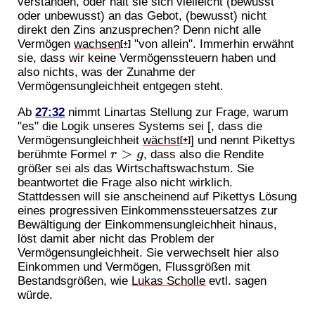
verstanden, oder hält sie sich vielleicht (bewusst
oder unbewusst) an das Gebot, (bewusst) nicht
direkt den Zins anzusprechen? Denn nicht alle
Vermögen
wachsen
"von allein". Immerhin erwähnt
[+]
sie, dass wir keine Vermögenssteuern haben und
also nichts, was der Zunahme der
Vermögensungleichheit entgegen steht.
Ab
27:32
nimmt Linartas Stellung zur Frage, warum
"es" die Logik unseres Systems sei [, dass die
Vermögensungleichheit
wächst
] und nennt Pikettys
[+]
berühmte Formel
, dass also die Rendite
r
>
g
größer sei als das Wirtschaftswachstum. Sie
beantwortet die Frage also nicht wirklich.
Stattdessen will sie anscheinend auf Pikettys Lösung
eines progressiven Einkommenssteuersatzes zur
Bewältigung der Einkommensungleichheit hinaus,
löst damit aber nicht das Problem der
Vermögensungleichheit. Sie verwechselt hier also
Einkommen und Vermögen, Flussgrößen mit
Bestandsgrößen, wie
Lukas Scholle
evtl. sagen
würde.