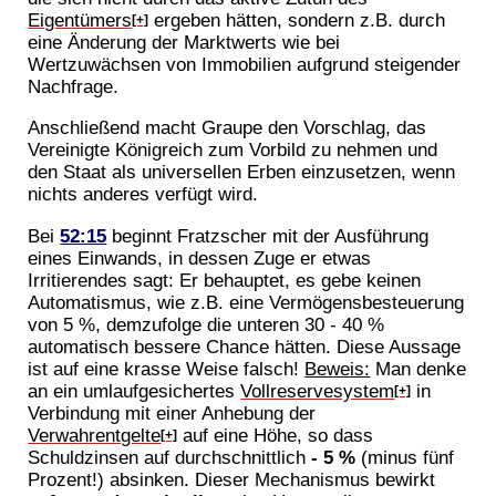
Eigentümers
ergeben hätten, sondern z.B. durch
[+]
eine Änderung der Marktwerts wie bei
Wertzuwächsen von Immobilien aufgrund steigender
Nachfrage.
Anschließend macht Graupe den Vorschlag, das
Vereinigte Königreich zum Vorbild zu nehmen und
den Staat als universellen Erben einzusetzen, wenn
nichts anderes verfügt wird.
Bei
52:15
beginnt Fratzscher mit der Ausführung
eines Einwands, in dessen Zuge er etwas
Irritierendes sagt: Er behauptet, es gebe keinen
Automatismus, wie z.B. eine Vermögensbesteuerung
von 5 %, demzufolge die unteren 30 - 40 %
automatisch bessere Chance hätten. Diese Aussage
ist auf eine krasse Weise falsch!
Beweis:
Man denke
an ein umlaufgesichertes
Vollreservesystem
in
[+]
Verbindung mit einer Anhebung der
Verwahrentgelte
auf eine Höhe, so dass
[+]
Schuldzinsen auf durchschnittlich
- 5 %
(minus fünf
Prozent!) absinken. Dieser Mechanismus bewirkt