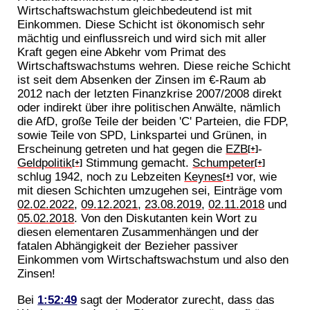
Wirtschaftswachstum gleichbedeutend ist mit
Einkommen. Diese Schicht ist ökonomisch sehr
mächtig und einflussreich und wird sich mit aller
Kraft gegen eine Abkehr vom Primat des
Wirtschaftswachstums wehren. Diese reiche Schicht
ist seit dem Absenken der Zinsen im €-Raum ab
2012 nach der letzten Finanzkrise 2007/2008 direkt
oder indirekt über ihre politischen Anwälte, nämlich
die AfD, große Teile der beiden 'C' Parteien, die FDP,
sowie Teile von SPD, Linkspartei und Grünen, in
Erscheinung getreten und hat gegen die
EZB
-
[+]
Geldpolitik
Stimmung gemacht.
Schumpeter
[+]
[+]
schlug 1942, noch zu Lebzeiten
Keynes
vor, wie
[+]
mit diesen Schichten umzugehen sei, Einträge vom
02.02.2022
,
09.12.2021
,
23.08.2019
,
02.11.2018
und
05.02.2018
. Von den Diskutanten kein Wort zu
diesen elementaren Zusammenhängen und der
fatalen Abhängigkeit der Bezieher passiver
Einkommen vom Wirtschaftswachstum und also den
Zinsen!
Bei
1:52:49
sagt der Moderator zurecht, dass das