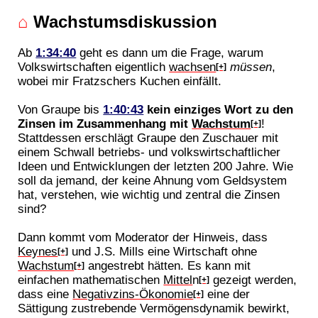
⌂
Wachstumsdiskussion
Ab
1:34:40
geht es dann um die Frage, warum
Volkswirtschaften eigentlich
wachsen
müssen
,
[+]
wobei mir Fratzschers Kuchen einfällt.
Von Graupe bis
1:40:43
kein einziges Wort zu den
Zinsen im Zusammenhang mit
Wachstum
!
[+]
Stattdessen erschlägt Graupe den Zuschauer mit
einem Schwall betriebs- und volkswirtschaftlicher
Ideen und Entwicklungen der letzten 200 Jahre. Wie
soll da jemand, der keine Ahnung vom Geldsystem
hat, verstehen, wie wichtig und zentral die Zinsen
sind?
Dann kommt vom Moderator der Hinweis, dass
Keynes
und J.S. Mills eine Wirtschaft ohne
[+]
Wachstum
angestrebt hätten. Es kann mit
[+]
einfachen mathematischen
Mittel
n
gezeigt werden,
[+]
dass eine
Negativzins-Ökonomie
eine der
[+]
Sättigung zustrebende Vermögensdynamik bewirkt,