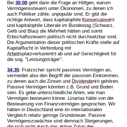
Bei
30:00
geht dann die Frage an Höfgen, warum
Vermögenssteuern unter Ökonomen, zu denen ich
auch Politiker zähle, unpopulär sind. Er gibt die
richtige Antwort, dass kapitalophile
Konservative
[+]
und kapitalophile Liberale im Bundestag (Schwarz,
Gelb und Blau) die Mehrheit hätten und somit
Erbschaftssteuern politisch nicht durchsetzbar sind.
Die Argumentation dieser politischen Kräfte stelle auf
Kapitalflucht in Verbindung mit
Arbeit
splatzverlusten
ab und auf Gerechtigkeit für
[+]
die sog. "Leistungsträger".
34:35
: Fratzscher spricht passives Vermögen an,
vermeidet also den Begriff der passiven Einkommen,
zu denen auch die Zinsen und
Dividende
n
gehören.
[+]
Passive Vermögen könnten z.B. Grund und Boden
sein. Es gebe unterschiedliche Arten, wie man
Vermögen besteuern könne. Linartas hätte von der
Besteuerung von Finanzvermögen gesprochen. Wir
hätten in Deutschland eine im internationalen
Vergleich relativ geringe Grundsteuer. Passive
Vermögenszuwächse sind demnach Steigerungen,
die sich nicht durch das aktive Zutun des