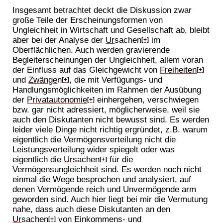
Insgesamt betrachtet deckt die Diskussion zwar
große Teile der Erscheinungsformen von
Ungleichheit in Wirtschaft und Gesellschaft ab, bleibt
aber bei der Analyse der
Ur
sachen
im
[+]
Oberflächlichen. Auch werden gravierende
Begleiterscheinungen der Ungleichheit, allem voran
der Einfluss auf das Gleichgewicht von
Freiheiten
[+]
und
Zwänge
n
, die mit Verfügungs- und
[+]
Handlungsmöglichkeiten im Rahmen der Ausübung
der
Privatautonomie
einhergehen, verschwiegen
[+]
bzw. gar nicht adressiert, möglicherweise, weil sie
auch den Diskutanten nicht bewusst sind. Es werden
leider viele Dinge nicht richtig ergründet, z.B. warum
eigentlich die Vermögensverteilung nicht die
Leistungsverteilung wider spiegelt oder was
eigentlich die
Ur
sachen
für die
[+]
Vermögensungleichheit sind. Es werden noch nicht
einmal die Wege besprochen und analysiert, auf
denen Vermögende reich und Unvermögende arm
geworden sind. Auch hier liegt bei mir die Vermutung
nahe, dass auch diese Diskutanten an den
Ur
sachen
von Einkommens- und
[+]