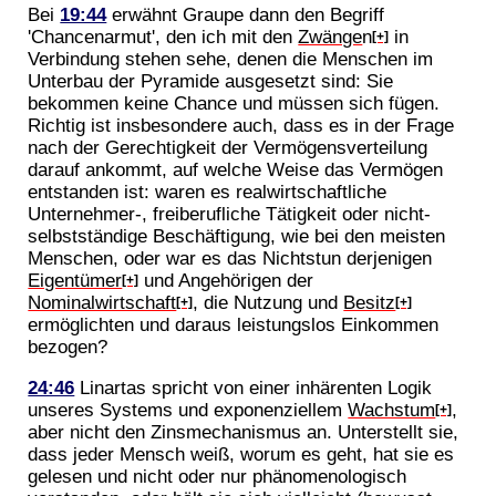
Bei
19:44
erwähnt Graupe dann den Begriff
'Chancenarmut', den ich mit den
Zwänge
n
in
[+]
Verbindung stehen sehe, denen die Menschen im
Unterbau der Pyramide ausgesetzt sind: Sie
bekommen keine Chance und müssen sich fügen.
Richtig ist insbesondere auch, dass es in der Frage
nach der Gerechtigkeit der Vermögensverteilung
darauf ankommt, auf welche Weise das Vermögen
entstanden ist: waren es realwirtschaftliche
Unternehmer-, freiberufliche Tätigkeit oder nicht-
selbstständige Beschäftigung, wie bei den meisten
Menschen, oder war es das Nichtstun derjenigen
Eigentümer
und Angehörigen der
[+]
Nominalwirtschaft
, die Nutzung und
Besitz
[+]
[+]
ermöglichten und daraus leistungslos Einkommen
bezogen?
24:46
Linartas spricht von einer inhärenten Logik
unseres Systems und exponenziellem
Wachstum
,
[+]
aber nicht den Zinsmechanismus an. Unterstellt sie,
dass jeder Mensch weiß, worum es geht, hat sie es
gelesen und nicht oder nur phänomenologisch