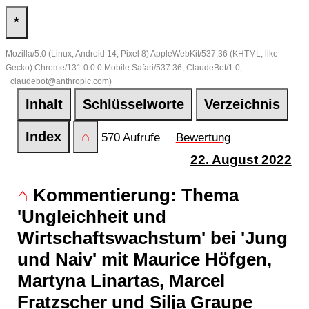
*
Mozilla/5.0 (Linux; Android 14; Pixel 8) AppleWebKit/537.36 (KHTML, like
Gecko) Chrome/131.0.0.0 Mobile Safari/537.36; ClaudeBot/1.0;
+claudebot@anthropic.com)
Inhalt
Schlüsselworte
Verzeichnis
Index
⌂
570 Aufrufe
Bewertung
22. August 2022
⌂
Kommentierung: Thema
'Ungleichheit und
Wirtschaftswachstum' bei 'Jung
und Naiv' mit Maurice Höfgen,
Martyna Linartas, Marcel
Fratzscher und Silja Graupe