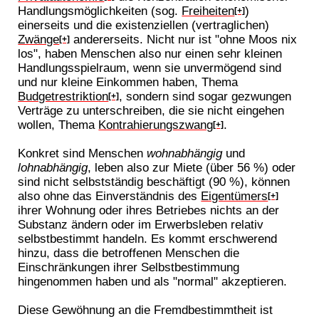
Handlungsmöglichkeiten (sog.
Freiheiten
)
[+]
einerseits und die existenziellen (vertraglichen)
Zwänge
andererseits. Nicht nur ist "ohne Moos nix
[+]
los", haben Menschen also nur einen sehr kleinen
Handlungsspielraum, wenn sie unvermögend sind
und nur kleine Einkommen haben, Thema
Budgetrestriktion
, sondern sind sogar gezwungen
[+]
Verträge zu unterschreiben, die sie nicht eingehen
wollen, Thema
Kontrahierungszwang
.
[+]
Konkret sind Menschen
wohnabhängig
und
lohnabhängig
, leben also zur Miete (über 56 %) oder
sind nicht selbstständig beschäftigt (90 %), können
also ohne das Einverständnis des
Eigentümers
[+]
ihrer Wohnung oder ihres Betriebes nichts an der
Substanz ändern oder im Erwerbsleben relativ
selbstbestimmt handeln. Es kommt erschwerend
hinzu, dass die betroffenen Menschen die
Einschränkungen ihrer Selbstbestimmung
hingenommen haben und als "normal" akzeptieren.
Diese Gewöhnung an die Fremdbestimmtheit ist