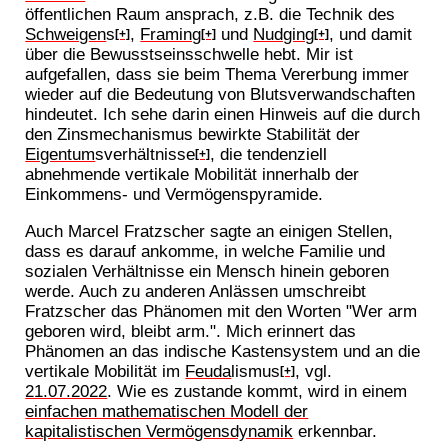
öffentlichen Raum ansprach, z.B. die Technik des
Schweigen
s
,
Framing
und
Nudging
, und damit
[+]
[+]
[+]
über die Bewusstseinsschwelle hebt. Mir ist
aufgefallen, dass sie beim Thema Vererbung immer
wieder auf die Bedeutung von Blutsverwandschaften
hindeutet. Ich sehe darin einen Hinweis auf die durch
den Zinsmechanismus bewirkte Stabilität der
Eigentum
sverhältnisse
, die tendenziell
[+]
abnehmende vertikale Mobilität innerhalb der
Einkommens- und Vermögenspyramide.
Auch Marcel Fratzscher sagte an einigen Stellen,
dass es darauf ankomme, in welche Familie und
sozialen Verhältnisse ein Mensch hinein geboren
werde. Auch zu anderen Anlässen umschreibt
Fratzscher das Phänomen mit den Worten "Wer arm
geboren wird, bleibt arm.". Mich erinnert das
Phänomen an das indische Kastensystem und an die
vertikale Mobilität im
Feuda
lismus
, vgl.
[+]
21.07.2022
. Wie es zustande kommt, wird in einem
einfachen mathematischen Modell der
kapitalistischen Vermögensdynamik
erkennbar.