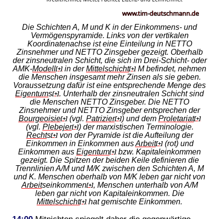
Die Schichten A, M und K in der Einkommens- und
Vermögenspyramide. Links von der vertikalen
Koordinatenachse ist eine Einteilung in NETTO
Zinsnehmer und NETTO Zinsgeber gezeigt. Oberhalb
der zinsneutralen Schicht, die sich im Drei-Schicht- oder
AMK-
Modell
in der
Mittelschicht
M befindet, nehmen
[+]
[+]
die Menschen insgesamt mehr Zinsen als sie geben.
Voraussetzung dafür ist eine entsprechende Menge des
Eigentum
s
. Unterhalb der zinsneutralen Schicht sind
[+]
die Menschen NETTO Zinsgeber. Die NETTO
Zinsnehmer und NETTO Zinsgeber entsprechen der
Bourgeoisie
(vgl.
Patrizier
) und dem
Proletariat
[+]
[+]
[+]
(vgl.
Plebejer
) der marxistischen Terminologie.
[+]
Recht
s
von der Pyramide ist die Aufteilung der
[+]
Einkommen in Einkommen aus
Arbeit
(rot) und
[+]
Einkommen aus
Eigentum
bzw. Kapitaleinkommen
[+]
gezeigt. Die Spitzen der beiden Keile definieren die
Trennlinien A/M und M/K zwischen den Schichten A, M
und K. Menschen oberhalb von M/K leben gar nicht von
Arbeit
seinkommen
, Menschen unterhalb von A/M
[+]
leben gar nicht von Kapitaleinkommen. Die
Mittelschicht
hat gemischte Einkommen.
[+]