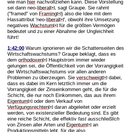
wie man
hier
nachvollziehen kann. Diese Vorstellung
sei dann neo-
liberal
, sagt Graupe. Sie rahmt
[+]
("framed" von
Framing
) also die Idee mit dem
[+]
Hassattribut 'neo-
liberal
', obwohl ihre Umsetzung
[+]
negatives
Wachstum
für die größten Vermögen
[+]
bedeutet und zu einer Abnahme der Ungleichheit
führt!
1:42:00
Warum ignorieren wir die Schattenseiten des
Wirtschaftswachstums? Graupe beklagt, dass es
dem
orthodoxen
Hauptstrom immer wieder
[+]
gelungen sei, die Öffentlichkeit von der Vorrangigkeit
der Wirtschaftswachstums vor allen anderen
Problemen zu überzeugen. Sie
verschweigt
dabei,
[+]
dass es dabei im Kern letztlich immer um die
Vorrangigkeit der Zinseinkommen geht, die für die
Schicht, die nur noch Einkommen, das aus ihrem
Eigentum
oder dem Verkauf von
[+]
Verfügungsrechten
daran abgeleitet oder erzielt
[+]
werden, von existenzieller Bedeutung sind. Es gibt
eine reiche Schicht, die effektiv
fast ausschließlich
von Zinsen aller Arten und
Eigentum
an
[+]
Produktionsmitteln lebt, für die also