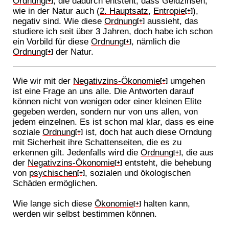
Ordnung
, die dadurch entsteht, dass Geldzinsen,
[+]
wie in der Natur auch (
2. Hauptsatz
,
Entropie
),
[+]
negativ sind. Wie diese
Ordnung
aussieht, das
[+]
studiere ich seit über 3 Jahren, doch habe ich schon
ein Vorbild für diese
Ordnung
, nämlich die
[+]
Ordnung
der Natur.
[+]
Wie wir mit der
Negativzins-Ökonomie
umgehen
[+]
ist eine Frage an uns alle. Die Antworten darauf
können nicht von wenigen oder einer kleinen Elite
gegeben werden, sondern nur von uns allen, von
jedem einzelnen. Es ist schon mal klar, dass es eine
soziale
Ordnung
ist, doch hat auch diese Orndung
[+]
mit Sicherheit ihre Schattenseiten, die es zu
erkennen gilt. Jedenfalls wird die
Ordnung
, die aus
[+]
der
Negativzins-Ökonomie
entsteht, die behebung
[+]
von
psychischen
, sozialen und ökologischen
[+]
Schäden ermöglichen.
Wie lange sich diese
Ökonomie
halten kann,
[+]
werden wir selbst bestimmen können.