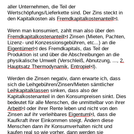
aller Unternehmen, die Teil der
Wertschöpfungs/Lieferkette sind. Der Zins steckt in
den Kapitalkosten als
Fremdkapitalkostenanteil
.
[+]
Wenn man konsumiert, zahlt man also über den
Fremdkapitalkostenanteil
Zinsen (Mieten, Pachten,
[+]
Lizenz- und Konzessionsgebühren, etc...) an die
Eigentümer
des Fremdkapitals, das Teil der
[+]
Produktion ist und über die Abschreibungen an die
physikalische Umwelt (Verschleiß, Abnutzung, ...,
2.
Hauptsatz Thermodynamik
,
Entropie
).
[+]
Werden die Zinsen negativ, dann erwarte ich, dass
sich die Leihgebühren/Zinsen/Mieten sämtlicher
Leihkapitalklassen
sinken, dass also der
Kapitalkostenanteil in den Konsumpreisen sinkt. Dies
bedeutet für alle Menschen, die unmittelbar von ihrer
Arbeit
oder ihrer Rente leben und nicht von den
[+]
Zinsen auf ihr verleihbares
Eigentum
, dass die
[+]
Kaufkraft ihrer Einkommen steigt. Ändern diese
Menschen dann ihr Konsumverhalten nicht und
kaufen real so wie vorher, dann werden sie