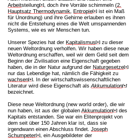
Arbeit
steilung
, doch ihre Vorräte schimmeln (
2.
[+]
Hauptsatz Thermodynamik
,
Entropie
ist ein Maß
[+]
für Unordnung) und ihre Gehirne erlauben es ihnen
nicht die Entstehung eines die Welt umspannenden
Systems, wie es wir Menschen tun.
Unserer Spezies hat der
Kapitalismus
zu dieser
[+]
neuen Weltordnung verholfen. Wir haben diese neue
Weltordnung erschaffen, weil wir dem Geld seit dem
Beginn der Zivilisation eine Eigenschaft gegeben
haben, die in der Natur aufgrund der
Naturgesetze
[+]
nur das Lebendige hat, nämlich die Fähigkeit zu
wachsen
. In der wirtschaftswissenschaftlichen
[+]
Literatur wird diese Eigenschaft als
Akkumulation
[+]
bezeichnet.
Diese neue Weltordnung (new world order), die wir
nun haben, ist aus der globalen
Akkumulation
des
[+]
Kapitals entstanden. Sie war ein Elitenprojekt von
dem seit über 150 Jahren klar ist, dass sie
irgendwann einen Abschluss findet.
Joseph
Schumpeter
, ein Ausgebildeter der
[+]