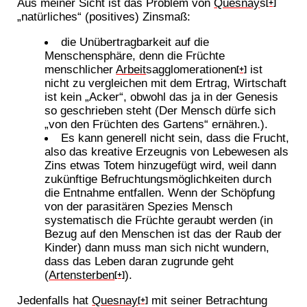
Aus meiner Sicht ist das Problem von
Quesnay
s
[+]
„natürliches“ (positives) Zinsmaß:
die Unübertragbarkeit auf die
Menschensphäre, denn die Früchte
menschlicher
Arbeit
sagglomerationen
ist
[+]
nicht zu vergleichen mit dem Ertrag, Wirtschaft
ist kein „Acker“, obwohl das ja in der Genesis
so geschrieben steht (Der Mensch dürfe sich
„von den Früchten des Gartens“ ernähren.).
Es kann generell nicht sein, dass die Frucht,
also das kreative Erzeugnis von Lebewesen als
Zins etwas Totem hinzugefügt wird, weil dann
zukünftige Befruchtungsmöglichkeiten durch
die Entnahme entfallen. Wenn der Schöpfung
von der parasitären Spezies Mensch
systematisch die Früchte geraubt werden (in
Bezug auf den Menschen ist das der Raub der
Kinder) dann muss man sich nicht wundern,
dass das Leben daran zugrunde geht
(
Artensterben
).
[+]
Jedenfalls hat
Quesnay
mit seiner Betrachtung
[+]