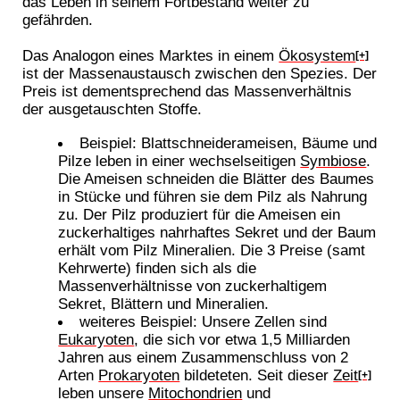
das Leben in seinem Fortbestand weiter zu
gefährden.
Das Analogon eines Marktes in einem
Ökosystem
[+]
ist der Massenaustausch zwischen den Spezies. Der
Preis ist dementsprechend das Massenverhältnis
der ausgetauschten Stoffe.
Beispiel: Blattschneiderameisen, Bäume und
Pilze leben in einer wechselseitigen
Symbiose
.
Die Ameisen schneiden die Blätter des Baumes
in Stücke und führen sie dem Pilz als Nahrung
zu. Der Pilz produziert für die Ameisen ein
zuckerhaltiges nahrhaftes Sekret und der Baum
erhält vom Pilz Mineralien. Die 3 Preise (samt
Kehrwerte) finden sich als die
Massenverhältnisse von zuckerhaltigem
Sekret, Blättern und Mineralien.
weiteres Beispiel: Unsere Zellen sind
Eukaryoten
, die sich vor etwa 1,5 Milliarden
Jahren aus einem Zusammenschluss von 2
Arten
Prokaryoten
bildeteten. Seit dieser
Zeit
[+]
leben unsere
Mitochondrien
und