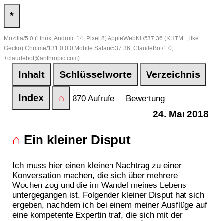
*
Mozilla/5.0 (Linux; Android 14; Pixel 8) AppleWebKit/537.36 (KHTML, like
Gecko) Chrome/131.0.0.0 Mobile Safari/537.36; ClaudeBot/1.0;
+claudebot@anthropic.com)
Inhalt
Schlüsselworte
Verzeichnis
Index
⌂
870 Aufrufe
Bewertung
24. Mai 2018
⌂
Ein kleiner Disput
Ich muss hier einen kleinen Nachtrag zu einer
Konversation machen, die sich über mehrere
Wochen zog und die im Wandel meines Lebens
untergegangen ist. Folgender kleiner Disput hat sich
ergeben, nachdem ich bei einem meiner Ausflüge auf
eine kompetente Expertin traf, die sich mit der