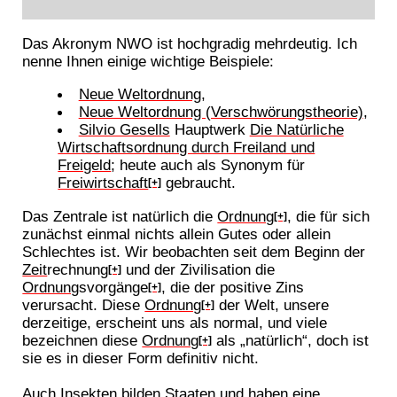
Das Akronym NWO ist hochgradig mehrdeutig. Ich
nenne Ihnen einige wichtige Beispiele:
Neue Weltordnung
,
Neue Weltordnung (Verschwörungstheorie)
,
Silvio Gesells
Hauptwerk
Die Natürliche
Wirtschaftsordnung durch Freiland und
Freigeld
; heute auch als Synonym für
Freiwirtschaft
gebraucht.
[+]
Das Zentrale ist natürlich die
Ordnung
, die für sich
[+]
zunächst einmal nichts allein Gutes oder allein
Schlechtes ist. Wir beobachten seit dem Beginn der
Zeit
rechnung
und der Zivilisation die
[+]
Ordnung
svorgänge
, die der positive Zins
[+]
verursacht. Diese
Ordnung
der Welt, unsere
[+]
derzeitige, erscheint uns als normal, und viele
bezeichnen diese
Ordnung
als „natürlich“, doch ist
[+]
sie es in dieser Form definitiv nicht.
Auch Insekten bilden Staaten und haben eine