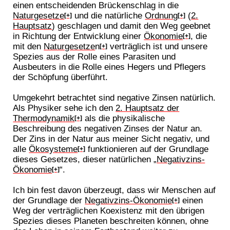
einen entscheidenden Brückenschlag in die
Naturgesetze
und die natürliche
Ordnung
(
2.
[+]
[+]
Hauptsatz
) geschlagen und damit den Weg geebnet
in Richtung der Entwicklung einer
Ökonomie
, die
[+]
mit den
Naturgesetze
n
verträglich ist und unsere
[+]
Spezies aus der Rolle eines Parasiten und
Ausbeuters in die Rolle eines Hegers und Pflegers
der Schöpfung überführt.
Umgekehrt betrachtet sind negative Zinsen natürlich.
Als Physiker sehe ich den
2. Hauptsatz der
Thermodynamik
als die physikalische
[+]
Beschreibung des negativen Zinses der Natur an.
Der Zins in der Natur aus meiner Sicht negativ, und
alle
Ökosysteme
funktionieren auf der Grundlage
[+]
dieses Gesetzes, dieser natürlichen „
Negativzins-
Ökonomie
“.
[+]
Ich bin fest davon überzeugt, dass wir Menschen auf
der Grundlage der
Negativzins-Ökonomie
einen
[+]
Weg der verträglichen Koexistenz mit den übrigen
Spezies dieses Planeten beschreiten können, ohne