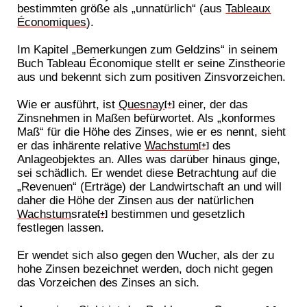
bestimmten größe als „unnatürlich“ (aus
Tableaux
Économiques
).
Im Kapitel „Bemerkungen zum Geldzins“ in seinem
Buch Tableau Économique stellt er seine Zinstheorie
aus und bekennt sich zum positiven Zinsvorzeichen.
Wie er ausführt, ist
Quesnay
einer, der das
[+]
Zinsnehmen in Maßen befürwortet. Als „konformes
Maß“ für die Höhe des Zinses, wie er es nennt, sieht
er das inhärente relative
Wachstum
des
[+]
Anlageobjektes an. Alles was darüber hinaus ginge,
sei schädlich. Er wendet diese Betrachtung auf die
„Revenuen“ (Erträge) der Landwirtschaft an und will
daher die Höhe der Zinsen aus der natürlichen
Wachstum
srate
bestimmen und gesetzlich
[+]
festlegen lassen.
Er wendet sich also gegen den Wucher, als der zu
hohe Zinsen bezeichnet werden, doch nicht gegen
das Vorzeichen des Zinses an sich.