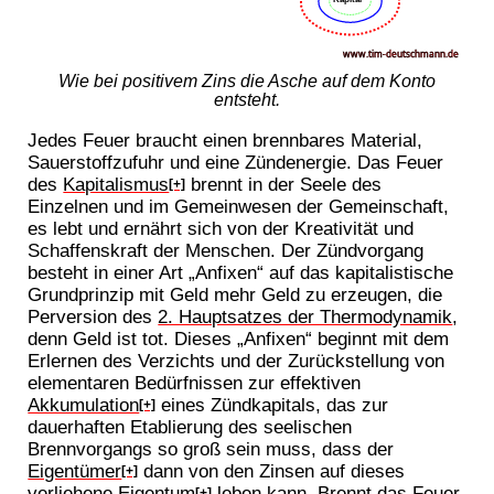
Wie bei positivem Zins die Asche auf dem Konto
entsteht.
Jedes Feuer braucht einen brennbares Material,
Sauerstoffzufuhr und eine Zündenergie. Das Feuer
des
Kapitalismus
brennt in der Seele des
[+]
Einzelnen und im Gemeinwesen der Gemeinschaft,
es lebt und ernährt sich von der Kreativität und
Schaffenskraft der Menschen. Der Zündvorgang
besteht in einer Art „Anfixen“ auf das kapitalistische
Grundprinzip mit Geld mehr Geld zu erzeugen, die
Perversion des
2. Hauptsatzes der Thermodynamik
,
denn Geld ist tot. Dieses „Anfixen“ beginnt mit dem
Erlernen des Verzichts und der Zurückstellung von
elementaren Bedürfnissen zur effektiven
Akkumulation
eines Zündkapitals, das zur
[+]
dauerhaften Etablierung des seelischen
Brennvorgangs so groß sein muss, dass der
Eigentümer
dann von den Zinsen auf dieses
[+]
verliehene
Eigentum
leben kann. Brennt das Feuer
[+]