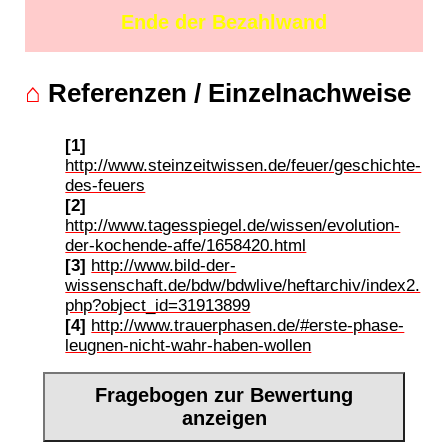
Ende der Bezahlwand
⌂
Referenzen / Einzelnachweise
[1]
http://www.steinzeitwissen.de/feuer/geschichte-
des-feuers
[2]
http://www.tagesspiegel.de/wissen/evolution-
der-kochende-affe/1658420.html
[3]
http://www.bild-der-
wissenschaft.de/bdw/bdwlive/heftarchiv/index2.
php?object_id=31913899
[4]
http://www.trauerphasen.de/#erste-phase-
leugnen-nicht-wahr-haben-wollen
Fragebogen zur Bewertung
anzeigen