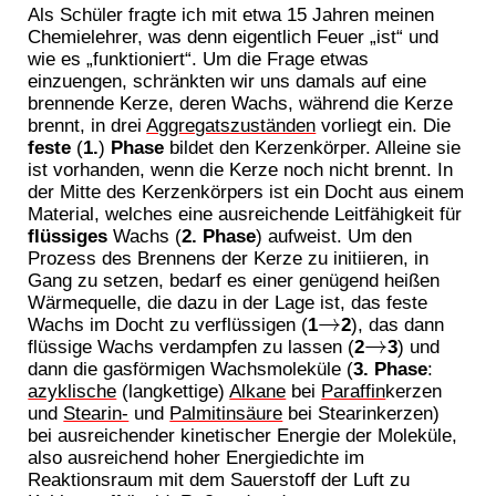
Als Schüler fragte ich mit etwa 15 Jahren meinen
Chemielehrer, was denn eigentlich Feuer „ist“ und
wie es „funktioniert“. Um die Frage etwas
einzuengen, schränkten wir uns damals auf eine
brennende Kerze, deren Wachs, während die Kerze
brennt, in drei
Aggregatszuständen
vorliegt ein. Die
feste
(
1.
)
Phase
bildet den Kerzenkörper. Alleine sie
ist vorhanden, wenn die Kerze noch nicht brennt. In
der Mitte des Kerzenkörpers ist ein Docht aus einem
Material, welches eine ausreichende Leitfähigkeit für
flüssiges
Wachs (
2. Phase
) aufweist. Um den
Prozess des Brennens der Kerze zu initiieren, in
Gang zu setzen, bedarf es einer genügend heißen
Wärmequelle, die dazu in der Lage ist, das feste
Wachs im Docht zu verflüssigen (
1
2
), das dann
→
flüssige Wachs verdampfen zu lassen (
2
3
) und
→
dann die gasförmigen Wachsmoleküle (
3. Phase
:
azyklische
(langkettige)
Alkane
bei
Paraffin
kerzen
und
Stearin-
und
Palmitinsäure
bei Stearinkerzen)
bei ausreichender kinetischer Energie der Moleküle,
also ausreichend hoher Energiedichte im
Reaktionsraum mit dem Sauerstoff der Luft zu