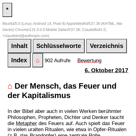
*
Mozilla/5.0 (Linux; Android 14; Pixel 8) AppleWebKit/537.36 (KHTML, like
Gecko) Chrome/131.0.0.0 Mobile Safari/537.36; ClaudeBot/1.0;
+claudebot@anthropic.com)
Inhalt
Schlüsselworte
Verzeichnis
Index
⌂
902 Aufrufe
Bewertung
6. Oktober 2017
⌂
Der Mensch, das Feuer und
der Kapitalismus
In der Bibel aber auch in vielen Werken berühmter
Philosophen, Propheten, Dichter und Denker taucht
die
Metapher
des Feuers auf. Auch spielt das Feuer
in vielen uralten Ritualen, wie etwa in Opfer-Ritualen
(z.B. das
Brandopfer
) eine zentrale Rolle.