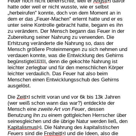
Feuer noch nicht beherrschte, weil er
Angst
davor
[+]
hatte oder weil er nicht wusste, wie er selbst
„herbeirufen” konnte, doch von dem Moment an in
dem er das „Feuer-Machen” erlernt hatte und er es
unter seine Kontrolle gebracht hatte, begann es ihn
zu verändern. Der Mensch begann das Feuer in der
Zubereitung seiner Nahrung zu verwenden. Die
Erhitzung veränderte die Nahrung so, dass der
Mensch größere Proteinmengen zu sich nehmen und
verdauen konnte, was die Entwicklung des Gehirns
begünstigte
, denn die gekochte Nahrung ist
[1]
[2]
[3]
leichter zerlegbar und für den menschlichen Körper
leichter verdaulich. Das Feuer hat also beim
Menschen einen Entwicklungsschub des Gehirns
ausgelöst.
Die
Zeit
schritt voran und vor 6k bis 13k Jahren
[+]
(wer weiß schon wann das war?) entdeckte der
Mensch eine
zweite Art von Feuer
, dessen
Benutzung ihn zu einem gottgleichen Herrscher über
seinesgleichen und die übrige Natur werden ließ, den
Kapitalismus
. Die Nahrung des
kapitalistischen
[+]
Feuers
sind die
Freiheit
und die Ideen, also die
[+]