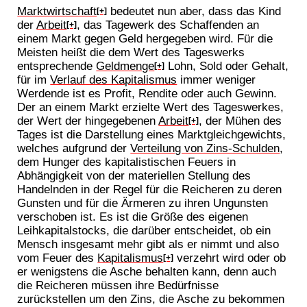
Marktwirtschaft
bedeutet nun aber, dass das Kind
[+]
der
Arbeit
, das Tagewerk des Schaffenden an
[+]
einem Markt gegen Geld hergegeben wird. Für die
Meisten heißt die dem Wert des Tageswerks
entsprechende
Geldmenge
Lohn, Sold oder Gehalt,
[+]
für im
Verlauf des Kapitalismus
immer weniger
Werdende ist es Profit, Rendite oder auch Gewinn.
Der an einem Markt erzielte Wert des Tageswerkes,
der Wert der hingegebenen
Arbeit
, der Mühen des
[+]
Tages ist die Darstellung eines Marktgleichgewichts,
welches aufgrund der
Verteilung von Zins-Schulden
,
dem Hunger des kapitalistischen Feuers in
Abhängigkeit von der materiellen Stellung des
Handelnden in der Regel für die Reicheren zu deren
Gunsten und für die Ärmeren zu ihren Ungunsten
verschoben ist. Es ist die Größe des eigenen
Leihkapitalstocks, die darüber entscheidet, ob ein
Mensch insgesamt mehr gibt als er nimmt und also
vom Feuer des
Kapitalismus
verzehrt wird oder ob
[+]
er wenigstens die Asche behalten kann, denn auch
die Reicheren müssen ihre Bedürfnisse
zurückstellen um den Zins, die Asche zu bekommen