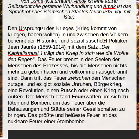
von
Osiris
(Kulturraum).
Amok
ist eine außer
Selbstkontrolle geratene Wuthandlung und
Amak
ist das
Sprachrohr des
islamischen Staates
(auch
ISIS
, vgl. mit
Ištar
).
Den
Ur
sprung
des Krieges (Krieg kommt von
[+]
kriegen, haben wollen) in und zwischen den Völkern
benennt der Historiker und
sozialistische
Politiker
[+]
Jean Jaurès (1859-1914)
mit dem Satz
„Der
Kapitalismus
trägt den Krieg in sich wie die Wolke
[+]
den Regen“
. Das Feuer brennt in den Seelen der
Menschen des Prozesses, bis die Menschen nichts
mehr zu geben haben und vollkommen ausgebrannt
sind. Dann tritt das Feuer
zwischen
den Menschen
zutage, und es gibt soziale Unruhen, Bürgerkrieg,
eine Revolution, einen Putsch oder einen Krieg nach
Außen. Der Mensch erfand
Feuer
waffen um sich zu
töten und Bomben, um das Feuer über die
Behausungen und Städte seiner Gesellschaften zu
bringen. Das größte und heißeste Feuer ist das
nukleare Feuer einer Atombombe.