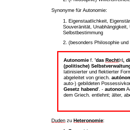
Synonyme für Autonomie:
Eigenstaatlichkeit, Eigenstä
Souveränität, Unabhängigkeit,
Selbstbestimmung
(besonders Philosophie und 
Autonomie
f.
'das
Recht
, d
[+]
(politische) Selbstverwaltung
latinisierter und flektierter 
abgeleitet von griech.
autóno
auto-) gebildeten Possessivk
Gesetz habend
'. -
autonom
A
dem Griech. entlehnt; älter, a
Duden
zu
Heteronomie
: