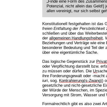
„Finde eine Form des Zusammensc
Potenzial, nicht allein das Geld!]
allen vereinigt, nur sich selbst ge
Konstitutionell festgehalten ist da
freien Entfaltung der Persönlichkeit
z
schließen und über das Weiterbesteh
der
allgemeinen Handlungsfreiheit
. 
Beziehungen und Verträge wie eine
besonderer Bedeutung und Teil der 
über eine eigentümliche Sache.
Das logische Gegenstück zur
Priva
oder Verpflichtung darstellt bzw. er
zu müssen oder dürfen. Die
Ur
sach
ihre Forderungsgewalt oder -macht 
iuri
, sog.
Kontrahierung(s-Zwang)
) 
gesetzliche und nicht-gesetzliche 
der Würde der Menschen, im Speziell
Versorgung mit Strom, Wasser un
Formalrechtlich gibt es also zwei A