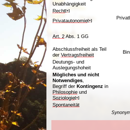
Unabhängigkeit
Recht
[+]
Priva
Privatautonomie
[+]
Art. 2
Abs. 1 GG
Abschlussfreiheit als Teil
Bin
der
Vertragsfreiheit
Deutungs- und
Auslegungshoheit
Mögliches und nicht
Notwendiges
,
Begriff der
Kontingenz
in
Philosophie
und
Soziologie
[+]
Spontaneität
Synonyme