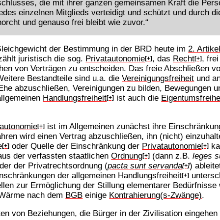
hlusses, die mit ihrer ganzen gemeinsamen Kraft die Per
 jedes einzelnen Mitglieds verteidigt und schützt und durch di
horcht und genauso frei bleibt wie zuvor.“
s Gleichgewicht der Bestimmung in der BRD heute im
2. Artik
ählt juristisch die sog.
Privatautonomie
, das
Recht
, fr
[+]
[+]
en von Verträgen zu entscheiden. Das freie Abschließen von 
Weitere Bestandteile sind u.a. die
Vereinigungsfreiheit
und a
 Ehe abzuschließen, Vereinigungen zu bilden, Bewegungen 
allgemeinen
Handlungsfreiheit
ist auch die
Eigentumsfreihe
[+]
tautonomie
ist im Allgemeinen zunächst ihre Einschränkung
[+]
fahren wird einen Vertrag abzuschließen, ihn (nicht) einzuha
e
oder Quelle der Einschränkung der
Privatautonomie
kan
[+]
[+]
aus der verfassten staatlichen
Ordnung
(dann z.B.
leges s
[+]
oder der Privatrechtsordnung (
pacta sunt servanda
) ableit
[+]
Einschränkungen der allgemeinen
Handlungsfreiheit
untersc
[+]
en zur Ermöglichung der Stillung elementarer Bedürfnisse w
d Wärme nach dem
BGB
einige
Kontrahierung(s-Zwänge)
.
rten von Beziehungen, die Bürger in der Zivilisation eingehe