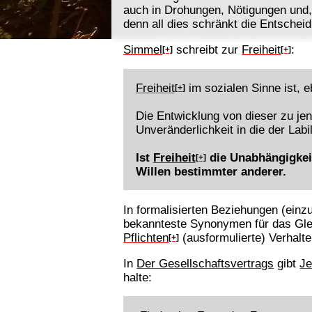
auch in Drohungen, Nötigungen und,
denn all dies schränkt die Entsche
Simmel
schreibt zur
Freiheit
:
[+]
[+]
Freiheit
im sozialen Sinne ist, 
[+]
Die Entwicklung von dieser zu jen
Unveränderlichkeit in die der Lab
Ist
Freiheit
die Unabhängigkeit
[+]
Willen bestimmter anderer.
In formalisierten Beziehungen (ein
bekannteste Synonymen für das Gle
Pflichten
(ausformulierte) Verhalt
[+]
In
Der Gesellschaftsvertrags
gibt
Je
halte: