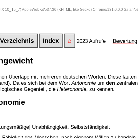
 OS X 10_15_7) AppleWebKit/537.36 (KHTML, like Gecko) Chrome/131.0.0.0 Safari/
Verzeichnis
Index
⌂
2023 Aufrufe
Bewertung
hgewicht
nen Überlapp mit mehreren deutschen Worten. Diese laute
and). Da es sich bei dem Wort
Autonomie
um
den
zentralen
 logisches Gegenteil, die
Heteronomie
, zu kennen.
ronomie
ltungsmäßige] Unabhängigkeit, Selbstständigkeit
it: Fähigkeit des Menschen, nach eigenem Willen zu handeln, 