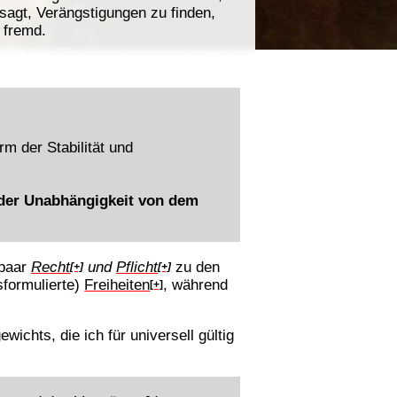
agt, Verängstigungen zu finden,
 fremd.
m der Stabilität und
 der Unabhängigkeit von dem
zpaar
Recht
und
Pflicht
zu den
[+]
[+]
sformulierte)
Freiheiten
, während
[+]
ichts, die ich für universell gültig