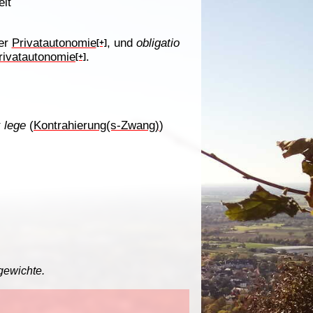
it
der
Privatautonomie
, und
obligatio
[+]
rivatautonomie
.
[+]
x lege
(
Kontrahierung(s-Zwang)
)
gewichte.