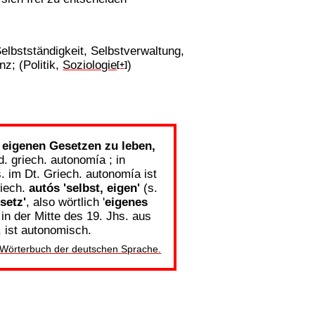
Selbstständigkeit, Selbstverwaltung,
nz; (Politik,
Soziologie
)
[+]
h eigenen Gesetzen zu leben,
d. griech. autonomía ; in
. im Dt. Griech. autonomía ist
riech.
autós
'selbst, eigen'
(s.
setz'
, also wörtlich '
eigenes
 in der Mitte des 19. Jhs. aus
, ist autonomisch.
s Wörterbuch der deutschen Sprache.