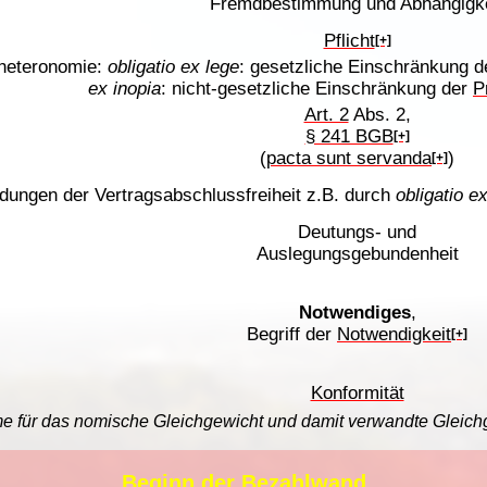
Fremdbestimmung und Abhängigke
Pflicht
[+]
theteronomie:
obligatio ex lege
: gesetzliche Einschränkung 
ex inopia
: nicht-gesetzliche Einschränkung der
P
Art. 2
Abs. 2,
§ 241 BGB
[+]
(
pacta sunt servanda
)
[+]
dungen der Vertragsabschlussfreiheit z.B. durch
obligatio e
Deutungs- und
Auslegungsgebundenheit
Notwendiges
,
Begriff der
Notwendigkeit
[+]
Konformität
 für das nomische Gleichgewicht und damit verwandte Gleich
Beginn der Bezahlwand