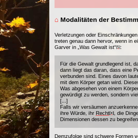
⌂
Modalitäten der Bestim
Verletzungen oder Einschränkungen 
treten genau dann hervor, wenn in e
Garver in „Was Gewalt ist“
:
[5]
Für die Gewalt grundlegend ist, d
dann liegt das daran, dass eine 
verbunden sind. Eines davon laute
mit dem Körper getan wird. Dies
Was abgesehen von einem Körper ze
gewürdigt zu werden, sondern viel
[...]
Falls wir versäumen anzuerkenn
ihre Würde, ihr
Recht
, die Ding
[+]
Dimensionen dessen zu begreifen
Demzufolge sind schwere Formen 