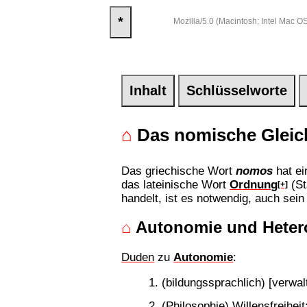
*
Mozilla/5.0 (Macintosh; Intel Mac
Inhalt
Schlüsselworte
⌂
Das nomische Gleic
Das griechische Wort
nomos
hat ei
das lateinische Wort
Ordnung
(St
[+]
handelt, ist es notwendig, auch sein
⌂
Autonomie und Hete
Duden
zu
Autonomie
:
(bildungssprachlich) [verwa
(Philosophie) Willensfreihe