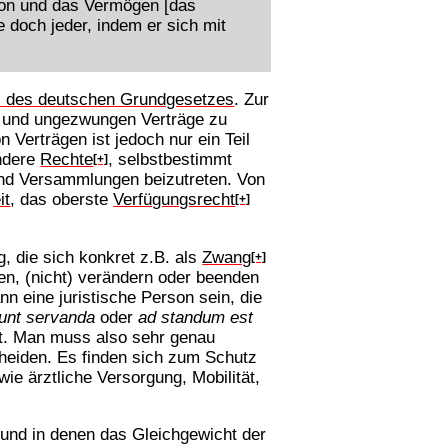
son und das Vermögen [das
e doch jeder, indem er sich mit
el des deutschen Grundgesetzes
. Zur
ei und ungezwungen Verträge zu
Verträgen ist jedoch nur ein Teil
ndere
Rechte
, selbstbestimmt
[+]
und Versammlungen beizutreten. Von
it
, das oberste
Verfügungsrecht
[+]
, die sich konkret z.B. als
Zwang
[+]
lten, (nicht) verändern oder beenden
n eine juristische Person sein, die
unt servanda
oder
ad standum est
et. Man muss also sehr genau
heiden. Es finden sich zum Schutz
ie ärztliche Versorgung, Mobilität,
n und in denen das Gleichgewicht der