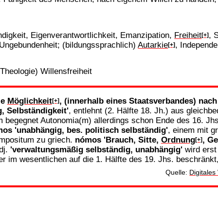
ndigkeit, Eigenverantwortlichkeit, Emanzipation,
Freiheit
, 
[+]
 Ungebundenheit; (bildungssprachlich)
Autarkie
, Independe
[+]
Theologie) Willensfreiheit
ie
Möglichkeit
, (innerhalb eines Staatsverbandes) nac
[+]
, Selbständigkeit'
, entlehnt (2. Hälfte 18. Jh.) aus gleichbe
Form begegnet Autonomia(m) allerdings schon Ende des 16. Jhs
mos
'unabhängig, bes. politisch selbständig'
, einem mit g
ompositum zu griech.
nómos
'Brauch, Sitte,
Ordnung
, Ge
[+]
dj.
'verwaltungsmäßig selbständig, unabhängig'
wird erst
ber im wesentlichen auf die 1. Hälfte des 19. Jhs. beschränkt
Quelle:
Digitale