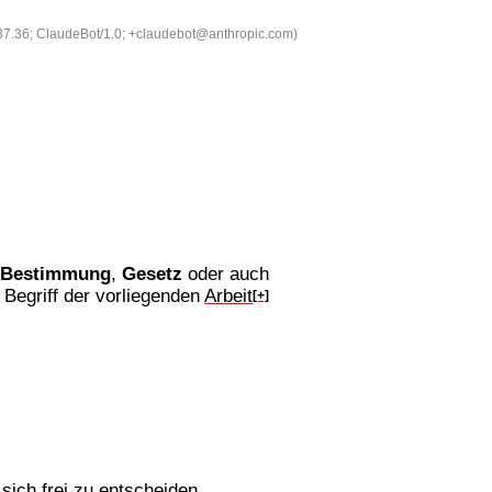
537.36; ClaudeBot/1.0; +claudebot@anthropic.com)
n
Bestimmung
,
Gesetz
oder auch
 Begriff der vorliegenden
Arbeit
[+]
sich frei zu entscheiden