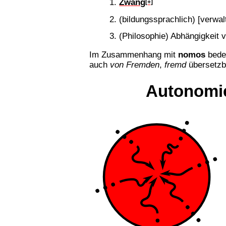
Zwang
[+]
(bildungssprachlich) [verw
(Philosophie) Abhängigkeit v
Im Zusammenhang mit
nomos
bede
auch
von Fremden
,
fremd
übersetzba