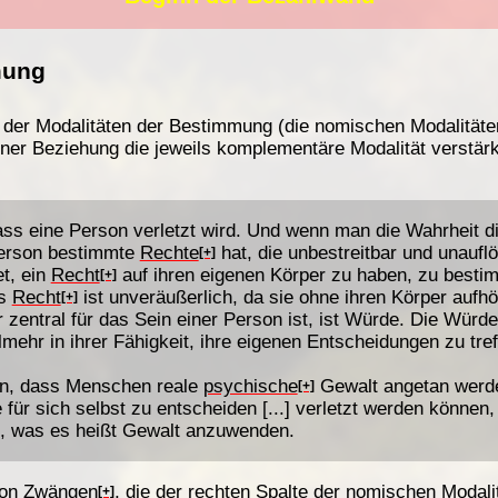
mung
der Modalitäten der Bestimmung (die nomischen Modalitäten
iner Beziehung die jeweils komplementäre Modalität verstär
ass eine Person verletzt wird. Und wenn man die Wahrheit d
Person bestimmte
Rechte
hat, die unbestreitbar und unaufl
[+]
t, ein
Recht
auf ihren eigenen Körper zu haben, zu besti
[+]
es
Recht
ist unveräußerlich, da sie ohne ihren Körper aufh
[+]
ntral für das Sein einer Person ist, ist Würde. Die Würde 
mehr in ihrer Fähigkeit, ihre eigenen Entscheidungen zu tref
en, dass Menschen reale
psychische
Gewalt angetan werde
[+]
e für sich selbst zu entscheiden [...] verletzt werden können
, was es heißt Gewalt anzuwenden.
von
Zwänge
n
, die der rechten Spalte der nomischen Moda
[+]