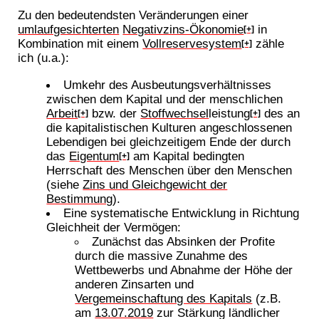
Zu den bedeutendsten Veränderungen einer
umlaufgesichterten
Negativzins-Ökonomie
in
[+]
Kombination mit einem
Vollreservesystem
zähle
[+]
ich (u.a.):
Umkehr des Ausbeutungsverhältnisses
zwischen dem Kapital und der menschlichen
Arbeit
bzw. der
Stoffwechsel
leistung
des an
[+]
[+]
die kapitalistischen Kulturen angeschlossenen
Lebendigen bei gleichzeitigem Ende der durch
das
Eigentum
am Kapital bedingten
[+]
Herrschaft des Menschen über den Menschen
(siehe
Zins und Gleichgewicht der
Bestimmung
).
Eine systematische Entwicklung in Richtung
Gleichheit der Vermögen:
Zunächst das Absinken der Profite
durch die massive Zunahme des
Wettbewerbs und Abnahme der Höhe der
anderen Zinsarten und
Vergemeinschaftung des Kapitals
(z.B.
am
13.07.2019
zur Stärkung ländlicher