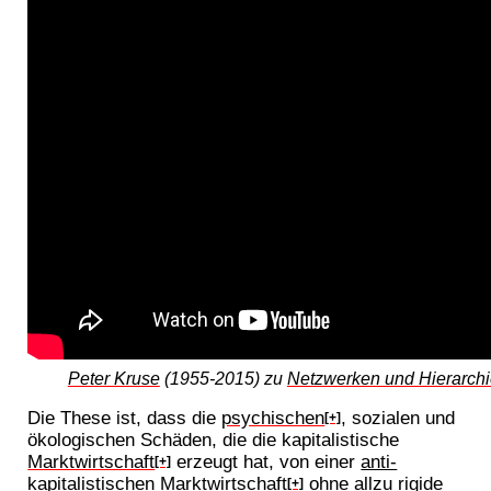
Peter Kruse
(1955-2015) zu
Netzwerken und Hierarch
Die These ist, dass die
psychischen
, sozialen und
[+]
ökologischen Schäden, die die kapitalistische
Marktwirtschaft
erzeugt hat, von einer
anti-
[+]
kapitalistischen
Marktwirtschaft
ohne allzu rigide
[+]