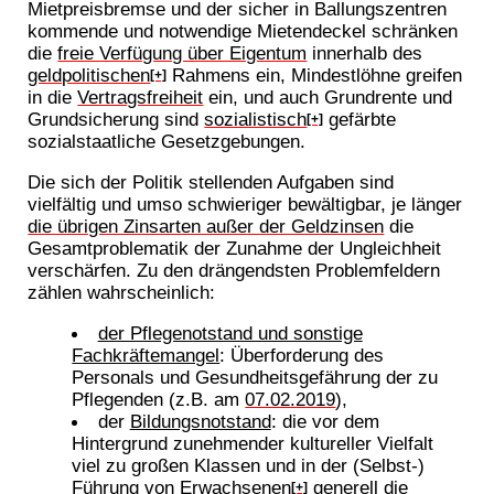
Mietpreisbremse und der sicher in Ballungszentren
kommende und notwendige Mietendeckel schränken
die
freie Verfügung über Eigentum
innerhalb des
geldpolitischen
Rahmens ein, Mindestlöhne greifen
[+]
in die
Vertragsfreiheit
ein, und auch Grundrente und
Grundsicherung sind
sozialistisch
gefärbte
[+]
sozialstaatliche Gesetzgebungen.
Die sich der Politik stellenden Aufgaben sind
vielfältig und umso schwieriger bewältigbar, je länger
die übrigen Zinsarten außer der Geldzinsen
die
Gesamtproblematik der Zunahme der Ungleichheit
verschärfen. Zu den drängendsten Problemfeldern
zählen wahrscheinlich:
der Pflegenotstand und sonstige
Fachkräftemangel
: Überforderung des
Personals und Gesundheitsgefährung der zu
Pflegenden (z.B. am
07.02.2019
),
der
Bildungsnotstand
: die vor dem
Hintergrund zunehmender kultureller Vielfalt
viel zu großen Klassen und in der (Selbst-)
Führung von Er
wachsen
en
generell die
[+]