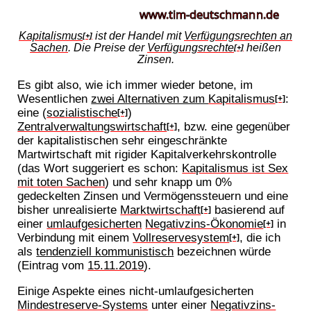
Kapitalismus
ist der Handel mit
Verfügungsrechten an
[+]
Sachen
. Die Preise der
Verfügungsrechte
heißen
[+]
Zinsen.
Es gibt also, wie ich immer wieder betone, im
Wesentlichen
zwei Alternativen zum
Kapitalismus
:
[+]
eine (
sozialistische
)
[+]
Zentralverwaltungswirtschaft
, bzw. eine gegenüber
[+]
der kapitalistischen sehr eingeschränkte
Martwirtschaft mit rigider Kapitalverkehrskontrolle
(das Wort suggeriert es schon:
Kapitalismus ist Sex
mit toten Sachen
) und sehr knapp um 0%
gedeckelten Zinsen und Vermögenssteuern und eine
bisher unrealisierte
Marktwirtschaft
basierend auf
[+]
einer
umlaufgesicherten
Negativzins-Ökonomie
in
[+]
Verbindung mit einem
Vollreservesystem
, die ich
[+]
als
tendenziell kommunistisch
bezeichnen würde
(Eintrag vom
15.11.2019
).
Einige Aspekte eines nicht-umlaufgesicherten
Mindestreserve-Systems
unter einer
Negativzins-