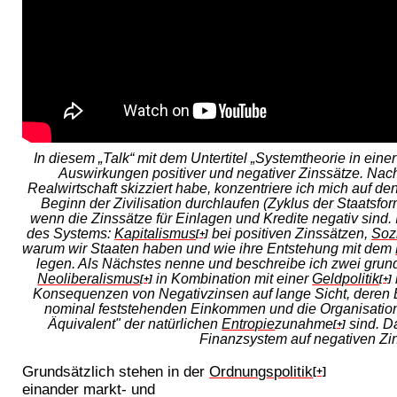
In diesem „Talk“ mit dem Untertitel „Systemtheorie in ein
Auswirkungen positiver und negativer Zinssätze. Na
Realwirtschaft skizziert habe, konzentriere ich mich auf d
Beginn der Zivilisation durchlaufen (Zyklus der Staatsfor
wenn die Zinssätze für Einlagen und Kredite negativ sind.
des Systems:
Kapitalismus
bei positiven Zinssätzen,
Soz
[+]
warum wir Staaten haben und wie ihre Entstehung mit dem
legen. Als Nächstes nenne und beschreibe ich zwei grun
Neoliberalismus
in Kombination mit einer
Geldpolitik
[+]
[+]
Konsequenzen von Negativzinsen auf lange Sicht, deren E
nominal feststehenden Einkommen und die Organisatio
Äquivalent" der natürlichen
Entropie
zunahme
sind. D
[+]
Finanzsystem auf negativen Zin
Grundsätzlich stehen in der
Ordnungspolitik
[+]
einander markt- und