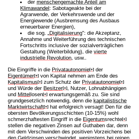
der
menschengemachte Anteil am
Klimawandel
: Sabotageakte bei der
Agrarwende, der Verkehrswende und der
Energiewende (Ausbremsung des Ausbaus
erneuerbarer Energien),
die sog. „
Digitalisierung
”: die Akzeptanz,
Annahme und Weiterführung des technischen
Fortschritts inclusive der sozialverträglichen
Gestaltung (Weiterbildung), die
vierte
industrielle Revolution
, usw..
Die Eingriffe in die
Privatautonomie
der
[+]
Eigentümer
von Kapital nehmen am Ende des
[+]
Kapitalismus
zum Schutz der
Privatautonomie
[+]
[+]
und Würde der
Besitzer
, Nutzer, Lohnabhängigen
[+]
und
Mittel
losen
erwartungsgemäß zu. Sie sind
[+]
grundgesetzlich notwendig, denn die
kapitalistische
Marktwirtschaft
hat erfolgreich versagt! Den für die
[+]
obersten Bevölkerungsschichten (10-15%) wohl
schmerzhaftesten Eingriff in die
Eigentum
srechte
[+]
stellen die negativen Zinsen auf Guthaben dar, denn
mit dem Verschwinden des positiven Vorzeichens bei
den Geldzinsen verschwindet, wenigstens bei reinen