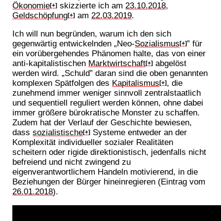
Ökonomie
skizzierte ich am
23.10.2018
,
[+]
Geldschöpfung
am
22.03.2019
.
[+]
Ich will nun begründen, warum ich den sich
gegenwärtig entwickelnden „Neo-
Sozialismus
” für
[+]
ein vorübergehendes Phänomen halte, das von einer
anti-kapitalistischen
Marktwirtschaft
abgelöst
[+]
werden wird. „Schuld” daran sind die oben genannten
komplexen Spätfolgen des
Kapitalismus
, die
[+]
zunehmend immer weniger sinnvoll zentralstaatlich
und sequentiell reguliert werden können, ohne dabei
immer größere bürokratische Monster zu schaffen.
Zudem hat der Verlauf der Geschichte bewiesen,
dass
sozialistische
Systeme entweder an der
[+]
Komplexität individueller sozialer Realitäten
scheitern oder rigide direktionistisch, jedenfalls nicht
befreiend und nicht zwingend zu
eigenverantwortlichem Handeln motivierend, in die
Beziehungen der Bürger hineinregieren (Eintrag vom
26.01.2018
).