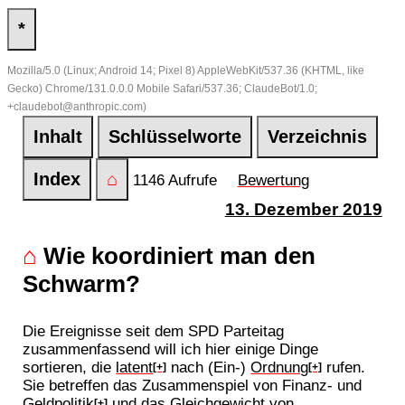
*
Mozilla/5.0 (Linux; Android 14; Pixel 8) AppleWebKit/537.36 (KHTML, like
Gecko) Chrome/131.0.0.0 Mobile Safari/537.36; ClaudeBot/1.0;
+claudebot@anthropic.com)
Inhalt
Schlüsselworte
Verzeichnis
Index
⌂
1146 Aufrufe
Bewertung
13. Dezember 2019
⌂
Wie koordiniert man den
Schwarm?
Die Ereignisse seit dem SPD Parteitag
zusammenfassend will ich hier einige Dinge
sortieren, die
latent
nach (Ein-)
Ordnung
rufen.
[+]
[+]
Sie betreffen das Zusammenspiel von Finanz- und
Geldpolitik
und das Gleichgewicht von
[+]