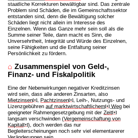
staatliche Korrekturen bewältigbar sind. Das zentrale
Problem sind Schäden, die im Gemeinschaftssektor
entstanden sind, denn die Bewältigung solcher
Schäden liegt nicht allein im Interesse des
Einzelnen. Wenn das Ganze mehr sein soll als die
Summe seiner Teile, dann macht es Sinn, die
Unversehrtheit, Integrität und Würde des Einzelnen,
seine Fähigkeiten und die Entfaltung seiner
Persönlichkeit zu fördern.
⌂
Zusammenspiel von Geld-,
Finanz- und Fiskalpolitik
Eine der Nebenwirkungen negativer Kreditzinsen
wird sein, dass alle anderen Zinsarten, also
Mietzinsen
,
Pachtzinsen
, Leih-, Nutzungs- und
[+]
[+]
Lizenzgebühren
auf
marktwirtschaftliche
m
Weg
bei
[+]
geeigneter Rahmengesetzgebung mit der
Zeit
[+]
langsam verschwinden (
Vergemeinschaftung von
Kapital
), doch werden das nur
[+]
Begleiterscheinungen noch sehr viel elementarerer
Veränderungen sein.