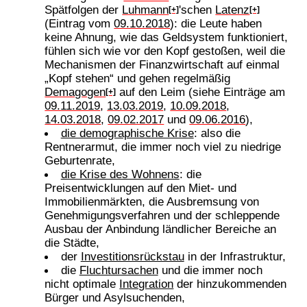
Spätfolgen der
Luhmann
'schen
Latenz
[+]
[+]
(Eintrag vom
09.10.2018
): die Leute haben
keine Ahnung, wie das Geldsystem funktioniert,
fühlen sich wie vor den Kopf gestoßen, weil die
Mechanismen der Finanzwirtschaft auf einmal
„Kopf stehen“ und gehen regelmäßig
Demagogen
auf den Leim (siehe Einträge am
[+]
09.11.2019
,
13.03.2019
,
10.09.2018
,
14.03.2018
,
09.02.2017
und
09.06.2016
),
die demographische Krise
: also die
Rentnerarmut, die immer noch viel zu niedrige
Geburtenrate,
die Krise des Wohnens
: die
Preisentwicklungen auf den Miet- und
Immobilienmärkten, die Ausbremsung von
Genehmigungsverfahren und der schleppende
Ausbau der Anbindung ländlicher Bereiche an
die Städte,
der
Investitionsrückstau
in der Infrastruktur,
die
Fluchtursachen
und die immer noch
nicht optimale
Integration
der hinzukommenden
Bürger und Asylsuchenden,