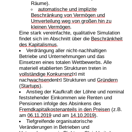
Räume).
automatische und implizite
Beschränkung von Vermögen und
Umverteilung weg von großen hin zu
kleinen Vermögen
.
Eine stark vereinfachte, qualitative Simulation
findet sich im Abschnitt über die
Beschränkheit
des Kapitalismus
.
Verdrängung aller nicht-nachhaltigen
Betriebe und Unternehmungen und das
Einsetzen eines totalen Wettbewerbs. Alle
materiell etablierten Strukturen treten in
vollständige Konkurrenz
mit
[+]
nach
wachsen
den
Strukturen und
Gründern
[+]
(
Startups
).
Anstieg der Kaufkraft der Löhne und nominal
feststehender Einkommen wie Renten und
Pensionen infolge des Absinkens des
Fremdkapitalkostenanteils in den Preisen
(z.B.
am
06.11.2019
und am
14.10.2019
).
Tiefgreifende organisatorische
Veränderungen in Betrieben und