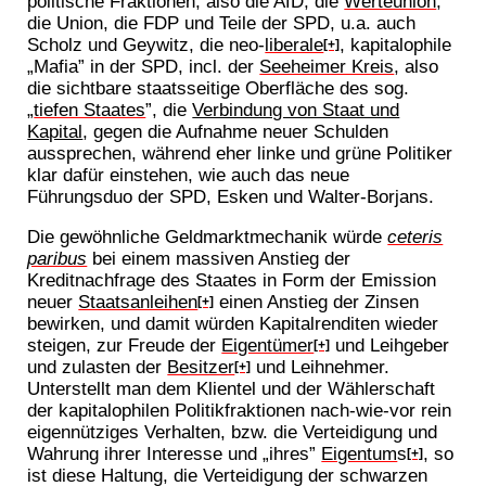
politische Fraktionen, also die AfD, die
Werteunion
,
die Union, die FDP und Teile der SPD, u.a. auch
Scholz und Geywitz, die neo-
liberale
, kapitalophile
[+]
„Mafia” in der SPD, incl. der
Seeheimer Kreis
, also
die sichtbare staatsseitige Oberfläche des sog.
„
tiefen Staates
”, die
Verbindung von Staat und
Kapital
, gegen die Aufnahme neuer Schulden
aussprechen, während eher linke und grüne Politiker
klar dafür einstehen, wie auch das neue
Führungsduo der SPD, Esken und Walter-Borjans.
Die gewöhnliche Geldmarktmechanik würde
ceteris
paribus
bei einem massiven Anstieg der
Kreditnachfrage des Staates in Form der Emission
neuer
Staatsanleihen
einen Anstieg der Zinsen
[+]
bewirken, und damit würden Kapitalrenditen wieder
steigen, zur Freude der
Eigentümer
und Leihgeber
[+]
und zulasten der
Besitzer
und Leihnehmer.
[+]
Unterstellt man dem Klientel und der Wählerschaft
der kapitalophilen Politikfraktionen nach-wie-vor rein
eigennütziges Verhalten, bzw. die Verteidigung und
Wahrung ihrer Interesse und „ihres”
Eigentum
s
, so
[+]
ist diese Haltung, die Verteidigung der schwarzen