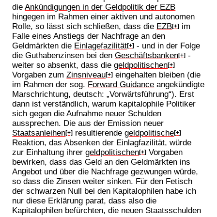
die
Ankündigungen in der Geldpolitik der EZB
hingegen im Rahmen einer aktiven und autonomen
Rolle, so lässt sich schließen, dass die
EZB
im
[+]
Falle eines Anstiegs der Nachfrage an den
Geldmärkten die
Einlagefazilität
- und in der Folge
[+]
die Guthabenzinsen bei den
Geschäftsbanken
-
[+]
weiter so absenkt, dass die
geldpolitischen
[+]
Vorgaben zum
Zinsniveau
eingehalten bleiben (die
[+]
im Rahmen der sog.
Forward Guidance
angekündigte
Marschrichtung, deutsch: „Vorwärtsführung“). Erst
dann ist verständlich, warum kapitalophile Politiker
sich gegen die Aufnahme neuer Schulden
aussprechen. Die aus der Emission neuer
Staatsanleihen
resultierende
geldpolitische
[+]
[+]
Reaktion, das Absenken der Einlagfazilität, würde
zur Einhaltung ihrer
geldpolitischen
Vorgaben
[+]
bewirken, dass das Geld an den Geldmärkten ins
Angebot und über die Nachfrage gezwungen würde,
so dass die Zinsen weiter sinken. Für den Fetisch
der schwarzen Null bei den Kapitalophilen habe ich
nur diese Erklärung parat, dass also die
Kapitalophilen befürchten, die neuen Staatsschulden