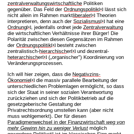
zentralverwaltungswirtschaftliche
Politiken
gegenüber. Das Feld der
Ordnungspolitik
lässt sich
[+]
nicht allein im Rahmen markt
liberaler
Theorien
[+]
interpretieren, denn auch der
Sozialismus
hat eine
[+]
Ordnung
, jedenfalls ordnet jede
Zentralverwaltung
[+]
die wirtschaftlichen Verhältnisse ihrer Bürger! Die
Polarität zwischen diesen Gegensätzen im Rahmen
der
Ordnungspolitik
besteht zwischen
[+]
zentralistisch-
hierarchisch
er
und dezentral-
[+]
heterarchisch
er
(„organischer”) Koordinierung von
[+]
Veränderungsprozessen.
Ich will hier zeigen, dass die
Negativzins-
Ökonomie
die massiv parallele Bearbeitung der
[+]
unterschiedlichen Problemlagen ermöglicht, so dass
sich der Staat in seiner sozialen Verantwortung
zurückziehen und sich der Politikbetrieb auf die
gesetzgeberische Gestaltung der
Privatrechtsordnung umstellen kann (aber nicht
muss wohlgemerkt). Der für diesen
Paradigmenwechsel in der Finanzwirtschaft
weg von
mehr Gewinn hin zu weniger Verlust
möglich
gewordene Politikstil ist im klassischen Sinn markt-