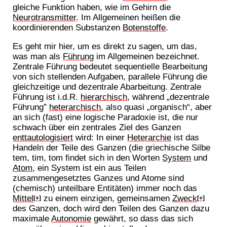
gleiche Funktion haben, wie im Gehirn die
Neurotransmitter
. Im Allgemeinen heißen die
koordinierenden Substanzen
Botenstoffe
.
Es geht mir hier, um es direkt zu sagen, um das,
was man als
Führung
im Allgemeinen bezeichnet.
Zentrale Führung bedeutet sequentielle Bearbeitung
von sich stellenden Aufgaben, parallele Führung die
gleichzeitige und dezentrale Abarbeitung. Zentrale
Führung ist i.d.R.
hierarchisch
, während „dezentrale
Führung”
heterarchisch
, also quasi „organisch“, aber
an sich (fast) eine logische Paradoxie ist, die nur
schwach über ein zentrales Ziel des Ganzen
enttautologisiert
wird: In einer
Heterarchie
ist das
Handeln der Teile des Ganzen (die griechische Silbe
tem, tim, tom findet sich in den Worten
System
und
Atom
, ein System ist ein aus Teilen
zusammengesetztes Ganzes und Atome sind
(chemisch) unteilbare Entitäten) immer noch das
Mittel
zu einem einzigen, gemeinsamen
Zweck
[+]
[+]
des Ganzen, doch wird den Teilen des Ganzen dazu
maximale
Autonomie
gewährt, so dass das sich