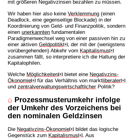
mit größeren Negativzinsen bezahlen zu müssen.
Wir haben hier also keine
Verklemmung
(einen
Deadlock, eine gegenseitige Blockade) in der
Koordinierung von Geld- und Finanzpolitik, sondern
einen
unerkannten
fundamentalen
Paradigmenwechsel weg von einer passiven hin zu
einer aktiven
Geldpolitik
, der mit der (wenigstens
[+]
vorübergehenden) Abkehr vom
Kapitalismus
[+]
zusammen fällt, so interpretiere ich die Haltung der
Kapitalophilen.
Welche
Möglichkeiten
bietet eine
Negativzins-
[+]
Ökonomie
für das Verhältnis von markt
liberaler
[+]
[+]
und
zentralverwaltungswirtschaftlicher
Politik?
⌂
Prozessmusterumkehr infolge
der Umkehr des Vorzeichens bei
den nominalen Geldzinsen
Die
Negativzins-Ökonomie
bildet das logische
[+]
Gegenstück zum
Kapitalismus
. Aus
[+]