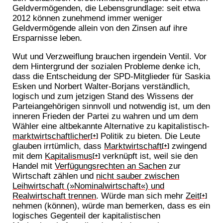
Geldvermögenden, die Lebensgrundlage: seit etwa
2012 können zunehmend immer weniger
Geldvermögende allein von den Zinsen auf ihre
Ersparnisse leben.
Wut und Verzweiflung brauchen irgendein Ventil. Vor
dem Hintergrund der sozialen Probleme denke ich,
dass die Entscheidung der SPD-Mitglieder für Saskia
Esken und Norbert Walter-Borjans verständlich,
logisch und zum jetzigen Stand des Wissens der
Parteiangehörigen sinnvoll und notwendig ist, um den
inneren Frieden der Partei zu wahren und um dem
Wähler eine altbekannte Alternative zu kapitalistisch-
marktwirtschaftlicher
Politik zu bieten. Die Leute
[+]
glauben irrtümlich, dass
Marktwirtschaft
zwingend
[+]
mit dem
Kapitalismus
verknüpft ist, weil sie den
[+]
Handel mit
Verfügungsrechten an Sachen
zur
Wirtschaft zählen und
nicht sauber zwischen
Leihwirtschaft (»Nominalwirtschaft«) und
Realwirtschaft trennen
. Würde man sich mehr
Zeit
[+]
nehmen (können), würde man bemerken, dass es ein
logisches Gegenteil der kapitalistischen