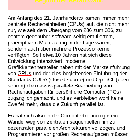
Beginn der Bezahlwand
Am Anfang des 21. Jahrhunderts kamen immer mehr
zentrale Recheneinheiten (CPUs) auf, die nicht mehr
nur, wie seit dem Übergang vom 286 zum 386, zu
echtem gegenüber software-seitig emuliertem,
präemptivem
Multitasking in der Lage waren,
sondern auch über mehrere Prozessorkerne
verfügten. Seit etwa 10 Jahren hat sich diese
Entwicklung intensiviert: moderne
Grafikkartenhersteller haben mit der Markteinführung
von
GPUs
und der dies begleitenden Einführung der
Standards
CUDA
(closed source) und
OpenCL
(open
source) die massiv-parallele Bearbeitung von
Rechenaufgaben für persönliche Computer (PCs)
zugänglich gemacht, und es verbleiben wohl keine
Zweifel mehr, dass die Zukunft parallel ist.
Es hat sich also in der Computertechnologie
ein
Wandel weg von zentralen sequentiellen hin zu
dezentralen
parallelen
Architekturen
vollzogen, und
Programmierer vor großen Rechenaufgaben müssen