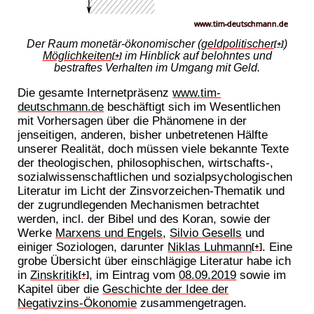
Der Raum monetär-ökonomischer (
geldpolitischer
)
[+]
Möglichkeiten
im Hinblick auf belohntes und
[+]
bestraftes Verhalten im Umgang mit Geld.
Die gesamte Internetpräsenz
www.tim-
deutschmann.de
beschäftigt sich im Wesentlichen
mit Vorhersagen über die Phänomene in der
jenseitigen, anderen, bisher unbetretenen Hälfte
unserer Realität, doch müssen viele bekannte Texte
der theologischen, philosophischen, wirtschafts-,
sozialwissenschaftlichen und sozialpsychologischen
Literatur im Licht der Zinsvorzeichen-Thematik und
der zugrundlegenden Mechanismen betrachtet
werden, incl. der Bibel und des Koran, sowie der
Werke
Marxens und Engels
,
Silvio Gesells
und
einiger Soziologen, darunter
Niklas Luhmann
. Eine
[+]
grobe Übersicht über einschlägige Literatur habe ich
in
Zinskritik
, im Eintrag vom
08.09.2019
sowie im
[+]
Kapitel über die
Geschichte der Idee der
Negativzins-Ökonomie
zusammengetragen.