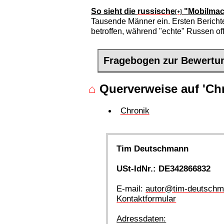
So sieht die
russisch
e
"Mobilmac
[+]
Tausende Männer ein. Ersten Berichte
betroffen, während "echte" Russen 
Fragebogen zur Bewertu
⌂
Querverweise auf 'Chr
Chronik
Tim Deutschmann
USt-IdNr.: DE342866832
E-mail:
autor@tim-deutschm
Kontaktformular
Adressdaten: