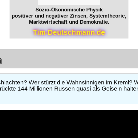
Sozio-Ökonomische Physik
positiver und negativer Zinsen, Systemtheorie,
Marktwirtschaft und Demokratie.
T
i
m
-
D
e
u
t
s
c
h
m
a
n
n
.
d
e
hlachten? Wer stürzt die Wahnsinnigen im Kreml? Wi
ückte 144 Millionen Russen quasi als Geiseln halten