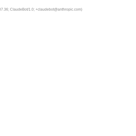
537.36; ClaudeBot/1.0; +claudebot@anthropic.com)