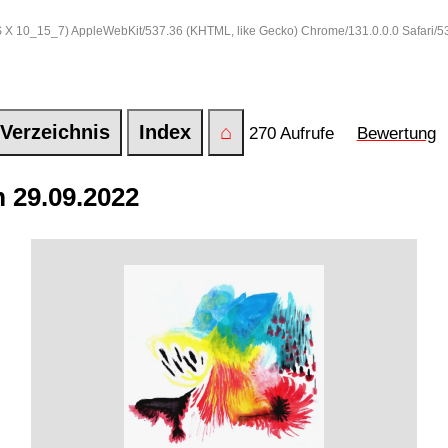
 OS X 10_15_7) AppleWebKit/537.36 (KHTML, like Gecko) Chrome/131.0.0.0 Safari/
Verzeichnis
Index
⌂
270 Aufrufe
Bewertung
 29.09.2022