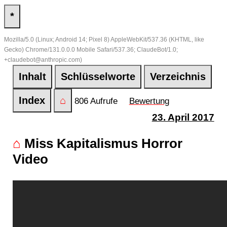
*
Mozilla/5.0 (Linux; Android 14; Pixel 8) AppleWebKit/537.36 (KHTML, like
Gecko) Chrome/131.0.0.0 Mobile Safari/537.36; ClaudeBot/1.0;
+claudebot@anthropic.com)
Inhalt
Schlüsselworte
Verzeichnis
Index
⌂
806 Aufrufe
Bewertung
23. April 2017
⌂
Miss Kapitalismus Horror
Video